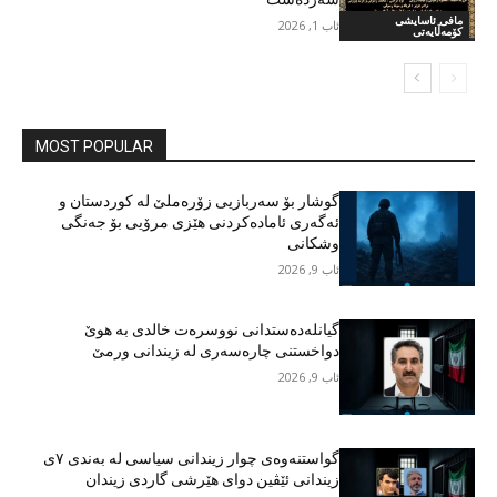
مافی ئاسایشی
ئاب 1, 2026
کۆمەڵایەتی
MOST POPULAR
گوشار بۆ سەربازیی زۆرەملێ لە کوردستان و
ئەگەری ئامادەکردنی هێزی مرۆیی بۆ جەنگی
وشکانی
ئاب 9, 2026
گیانلەدەستدانی نووسرەت خالدی بە هوێ
دواخستنی چارەسەری لە زیندانی ورمێ
ئاب 9, 2026
گواستنەوەی چوار زیندانی سیاسی لە بەندی ٧ی
زیندانی ئێڤین دوای هێرشی گاردی زیندان