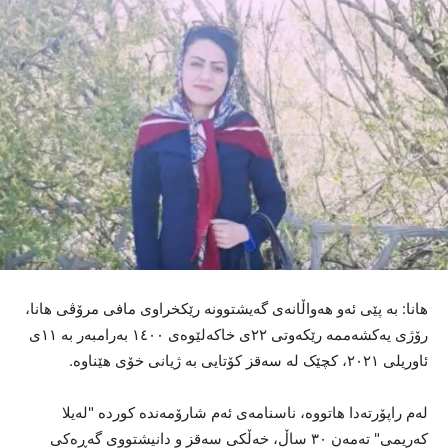
هانا: بە پێی ئەو هەواڵانەی گەیشتوونە رێکخراوی مافی مرۆڤی هانا،
رۆژی یەکشەممە رێکەوتی ٢٢ی خاکەلێوەی ١٤٠٠ بەرامبەر بە ١١ی
ئاوریلی ٢٠٢١، کچێک لە سەقز کۆتایی بە ژیانی خۆی هێناوە.
لەم راپۆرتەدا هاتووە، ناسنامەی ئەم شارۆمەندە کوردە "لەیلا
کەریمی" تەمەن ٣٠ ساڵ، خەڵکی سەقز و دانیشتووی گەڕەکی