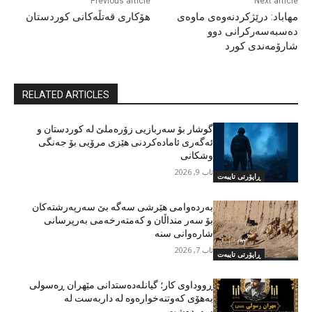
Previous article
Next article
مهاباد: درێژکردنەوەی ماوەی
هۆکاری قەتڵەکانی کوردستان
دەسبەسەرکرانی دوو
شارۆمەندی کورد
RELATED ARTICLES
گوشار بۆ سەربازیی زۆرەملێ لە کوردستان و
ئەگەری ئامادەکردنی هێزی مرۆیی بۆ جەنگی
وشکانی
ئاب 9, 2026
ڕاپۆرتی تایبەت
بەردەوامی هێرشی سەگە بێ سەرپەرشتەکان
بۆ سەر منداڵان و کەمتەرخەمی بەرپرسانی
شارەوانی سنە
ئاب 7, 2026
ڕاپۆرتی تایبەت
ڕووداوی کار؛ گیانلەدەستدانی مێهران ڕەسولی
بەهۆی کەوتنەخوارەوە لە داربەست لە
سەردەشت