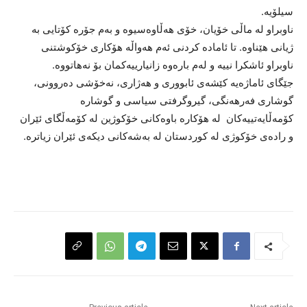
سیلۆیە.
ناوبراو لە ماڵی خۆیان، خۆی هەڵاوەسیوە و بەم جۆرە کۆتایی بە
ژیانی هێناوە. تا ئامادە کردنی ئەم هەواڵە هۆکاری خۆکوشتنی
ناوبراو ئاشکرا نییە و لەم بارەوە زانیارییەکمان بۆ نەهاتووە.
جێگای ئاماژەیە کێشەی ئابووری و هەژاری، نەخۆشی دەروونی،
گوشاری فەرهەنگی، گیروگرفتی سیاسی و گوشارە
کۆمەڵایەتییەکان لە هۆکارە باوەکانی خۆکوژین لە کۆمەڵگای ئێران
و رادەی خۆکوژی لە کوردستان لە بەشەکانی دیکەی ئێران زیاترە.