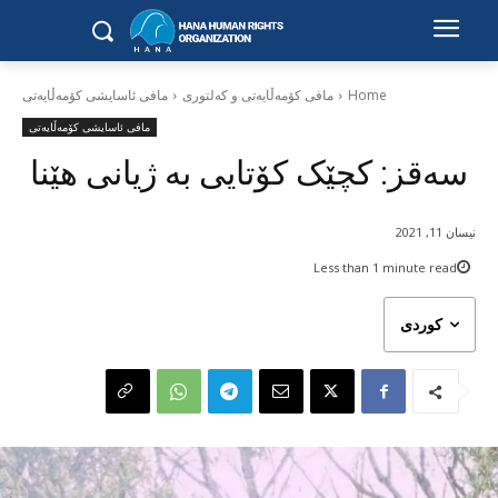
Home
مافی کۆمەڵایەتی و کەلتوری
مافی ئاسایشی کۆمەڵایەتی
مافی ئاسایشی کۆمەڵایەتی
سەقز: کچێک کۆتایی بە ژیانی هێنا
نیسان 11, 2021
Less than 1
minute read
کوردی