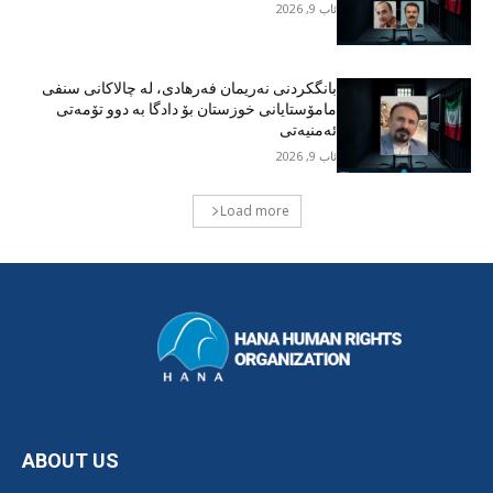
ئاب 9, 2026
بانگکردنی نەریمان فەرهادی، لە چالاکانی سنفی
مامۆستایانی خوزستان بۆ دادگا بە دوو تۆمەتی
ئەمنیەتی
ئاب 9, 2026
Load more
ABOUT US