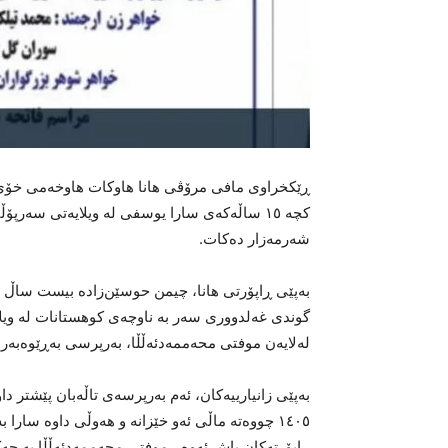
ڕێکخراوی مافی مرۆڤی هانا هاوکات هاوخەمی خۆی ب
کچە ١٥ ساڵەکەی سارا یوسفی لە ویلایەتی سەرپ
شەرمەزار دەکات.
بەپێی ڕاپۆرتی هانا، چیمن حوسێن‌زادە بیست ساڵ 
گوندی غەلدووری سەر بە ناوچەی کوهستانات لە ویلا
لەلایەن موفتی محەممەدئەڵڵا، بەرپرسی بەڕێوەبەرای
١٤٠٥ چووەتە ماڵی ئەو خێزانە و هەوڵی داوە سارا
ڕاپۆرتەکان پاش ئەوە ، موفتی محەممەدئەڵڵا بە چە