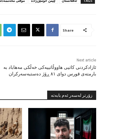
TAGS
ئەفغانستان
چیمن حوسێن‌زادە
موفتی محەممەدئەڵ
Share
Next article
ئازادکردنی کاتیی هاووڵاتییەکی خەڵکی مەهاباد بە
بارمتەی قورس دوای ٨١ ڕۆژ دەستبەسەرکران
زۆرتر لەسەر ئەم بابەتە