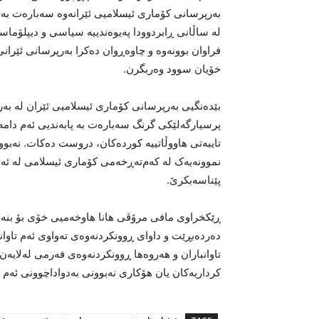
بەرپرسانی کۆماری ئیسلامیی ئێرانەوە سەبارەت بە ئە
لە ساڵانی ڕابردوودا پەیوەندییە سیاسی و دیپلۆماسی
فراوان بوونەوە و چاوەڕوان دەکرا بەرپرسانی ئێرانی 
خۆیان سوود وەربگرن.
بێدەنگیی بەرپرسانی کۆماری ئیسلامیی ئێران لە بە
پرسیارگەلێکی گرنگ سەبارەت بە پابەندیی ئەم دامەزرا
تایبەتی هاووڵاتییە کوردەکان، دروست دەکات. نەبو
نموونەیەک لە کەم‌تەڕخەمی کۆماری ئیسلامی لە ئەن
پێناسەبکرێ.
ڕێکخراوی مافی مرۆڤی هانا هاوخەمیی خۆی بۆ بنە
دەردەبڕێت و داوای ڕوونکردنەوەی تەواوی ئەم تاوانە،
تاوانباران و هەروەها ڕوونکردنەوەی فەرمی لەلایەن
کرداریەکان یان هۆکاری نەبوونی بەدواداچوونی ئەم