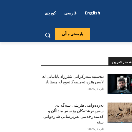
English
فارسی
کوردی
یارمەتی ماڵی
ە نەرخترین
دەستبەسەرکرانی شێرزاد پایانیانی لە
لایەن هێزە ئەمنییەکانەوە لە مەهاباد
ئاب 7, 2026
بەردەوامی هێرشی سەگە بێ
سەرپەرشتەکان بۆ سەر منداڵان و
کەمتەرخەمی بەرپرسانی شارەوانی
سنە
ئاب 7, 2026