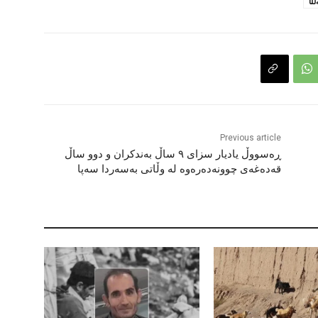
ڵا
Previous article
ڕەسووڵ یادیار سزای ٩ ساڵ بەندکران و دوو ساڵ
قەدەغەی چوونەدەرەوە لە وڵاتی بەسەردا سەپا