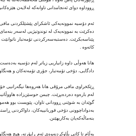
ڕووداوە دوای ئەنجامدانی تاوانەکە لەلایەن هێزەکان
ئەم دۆسیە نموونەیەکی ئاشکرای پێشێلکردنی مافی ژ
دەکرێت بە نموونەیەک لە توندوتیژیی لەسەر بنەمای
پێناسەبکرێت. دەستبەسەرکردنی تۆمەتبار ناتوانێت 
کاتەوە .
هانا هەوڵی داوە زانیاریی زیاتر لەم دۆسیە بەدەست 
دادگایی، دۆخی تۆمەتبار، جۆری تۆمەتەکان و هەنگاو
ڕێکخراوی مافی مرۆڤی هانا هەروەها نیگەرانیی خۆی
لەم بارەوە دەردەبڕێت. چیمن حوسێن‌زادە هاووڵاتیی
گوێدان بە شوێنی ڕوودانی تاوان، پێویست بوو هەمو
بەدواداچوونی دۆخی قوربانییەکان، داواکردنی ڕاستی،
بنەماڵەکەیان بەکاربهێنن.
بەڵام تا کاتی بڵاوکردنەوەی ئەم ڕاپۆرتە، هیچ هەنگ