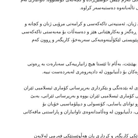
ی تاڵەبانەوە دەستبەسەر کراوە.
یان، ئەمنیەتی تاکەکەسی و کرامەتی مرۆیی ژنان و کچانە و
 ڕەگەز و بەکارهێنانی هێز و دەسەڵات بۆ مەبەستی تاکەکەسی
پێویستی لێکۆڵینەوەیەکی سەربەخۆ، کاریگەر و ڕوون کەم
بهێنێت، بەڵام تا ئێستا هیچ زانیارییەکی سەبارەت بە ڕەوتی
ەکان بۆ دڵنیابوون لە دادپەروەری لەبەردەست نییە.
 لە بێدەنگی و بێکرداری بەرپرسانی کۆماری ئیسلامیی ئێران
 کۆماری ئیسلامیی ئێران بووە و بەرپرسانی ئێرانی، بەبێ
و توانای یاسایی، کۆنسولی و دیپلۆماسیی خۆیان بۆ
 دڵنیابوون لە وەڵامدانەوەی تاوانباران و پاراستنی مافەکانی
اوێکی کاریگەر و کرداری یان هەڵوێستێکی فەرمی لەلایەن