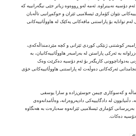
م دۆسیە نەبینراوە. ئەمە لەو ڕووەوە زیاتر جێی نیگەرانییە کە
یەکانی نێوان کۆماری ئیسلامیی ئێران و حوکمڕانیی تاڵەبان
لەم توانایە بۆ پاراستنی مافەکانی یەکێک لە هاووڵاتییەکانی
رامبەر کوشتنی ژنێکی کوردی ئێرانی و کچە مێردمنداڵەکەی،
وانە بە ئەرکی پاراستن لە بەرامبەر هاووڵاتییەکانیان، بە
ونی بەدواداچوونی کاریگەر بۆ ئەم دۆسیە دەکرێت وەک
جامدانی ئەرکەکانی دەوڵەت لە پاراستنی هاووڵاتییەکانی خۆی
ماڵە و کەسوکاری چیمن حوسێن‌زادە و سارا یوسفی
 دڵنیابوون لە دادگایییەکی دادپەروەرانە، وەڵامدانەوەی
 بەرپرسانی کۆماری ئیسلامیی ئێرانەوە سەبارەت بە هەنگاوە
 دۆسیە دەکات.