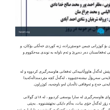
ۆ کوژرانی چیمن حوسێن‌زادە، ژنە کوردی خەڵکی بۆکان، و
ۆڵی ئەفغانستان دەر دەبڕێ و ئەم تاوانە بە توندی مەحکووم و
پێش لەگەڵ هاووڵاتییەکی ئەفغانی هاوسەرگیری کردووە و لە
یەتی سەرپۆڵ نیشتەجێبووە ، لەگەڵ کچە مێردمنداڵەکەیدا
ەتی حەج و ئەوقافی تاڵەبان لەو ناوچەیە، کوژراون.
بەپێی زانیارییەکان، ئەم بەرپرسەی تاڵەبان پێشتر داوای هاوسەرگیری لە سارا یوسفی کردبوو ، لە ١٨ی گولانی
 بە زۆر لەگەڵ خۆی ببات، بەڵام دایکی نەێهێشتووە . بەپێی
کی گەرم چیمن حوسێن‌زادە و کچەکەی کوشتووە. تاوانباری ئەم