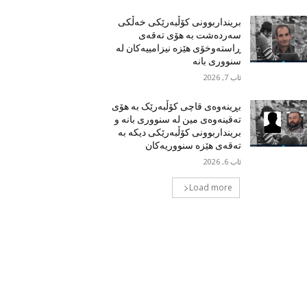
برینداربوونی کۆڵبەرێکی خەڵکی
سەردەشت بە هۆی تەقەی
ڕاستەوخۆی هێزە نیزامییەکان لە
سنووری بانە
ئاب 7, 2026
بڕینەوەی قاچی کۆڵبەرێک بە هۆی
تەقینەوەی مین لە سنووری بانە و
برینداربوونی کۆڵبەرێکی دیکە بە
تەقەی هێزە سنووریەکان
ئاب 6, 2026
Load more