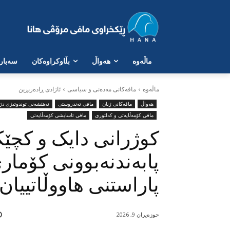
ماڵەوە
هەواڵ
بڵاوکراوەکان
سەبارە
ماڵه‌وه‌
مافەکانی مەدەنی و سیاسی
ئازادی ڕادەربڕین
هەواڵ
مافەکانی ژنان
مافی تەندروستی
نەهێشەنی توندوتیژی دژ
مافی کۆمەڵایەتی و کەلتوری
مافی ئاسایشی کۆمەڵایەتی
کوژرانی دایک و کچێک
پابەندنەبوونی کۆمار
پاراستنی هاووڵاتییان
حوزه‌یران 9, 2026