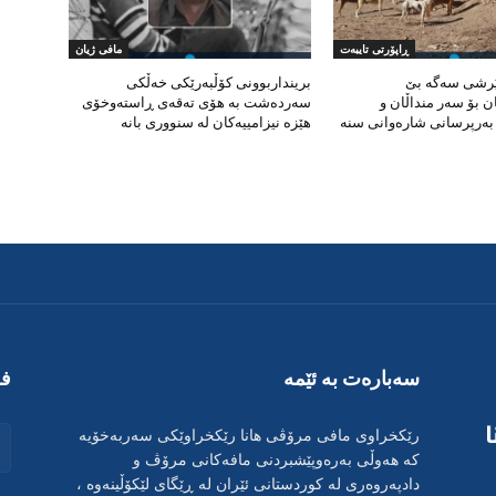
ڕاپۆرتی تایبەت
مافی ژیان
ێرشی سەگە بێ
برینداربوونی کۆڵبەرێکی خەڵکی
 بۆ سەر منداڵان و
سەردەشت بە هۆی تەقەی ڕاستەوخۆی
ەرپرسانی شارەوانی سنە
هێزە نیزامییەکان لە سنووری بانە
سەبارەت بە ئێمە
فۆ
رێکخراوی مافی مرۆڤی هانا رێکخراوێکی سەربەخۆیە
کە هەوڵی بەرەوپێشبردنی مافەکانی مرۆڤ و
دادپەروەری لە کوردستانی ئێران لە ڕێگای لێکۆڵینەوە ،