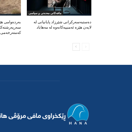
مافەکانی مەدەنی و سیاسی
دەستبەسەرکرانی شێرزاد پایانیانی لە
بەردەوامی ه
لایەن هێزە ئەمنییەکانەوە لە مەهاباد
سەرپەرشتەکان
کەمتەرخەمی ب