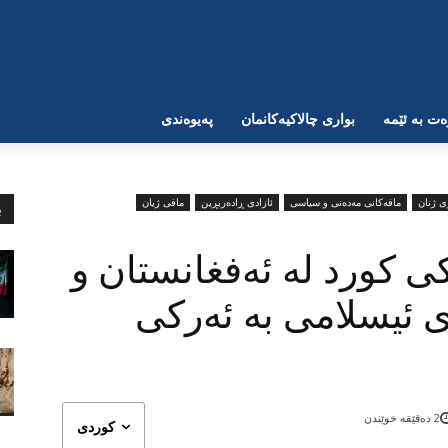
ت بە ئێمە
بواری چالاکیەکانمان
پەیوەندی
ی ژنان
مافەکانی مەدەنی و سیاسی
ئازادی ڕادەربڕین
مافی ژیان
ب
ی کورد لە ئەفغانستان و
ی ئیسلامی بە ئەركی
2
دەقێقە خوێندن
کوردی