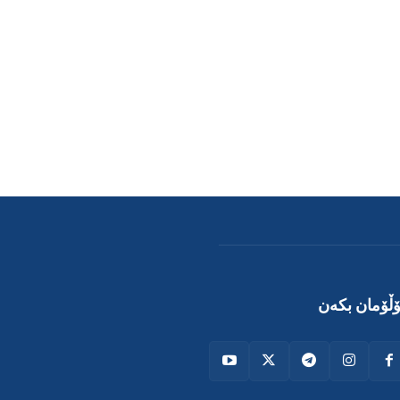
ڵۆمان بکەن