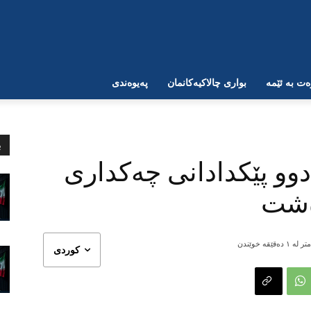
ت بە ئێمە
بواری چالاکیەکانمان
پەیوەندی
ب
دوو پێکدادانی چەکداری
ەشت
ر لە ١
دەقێقە خوێندن
کوردی