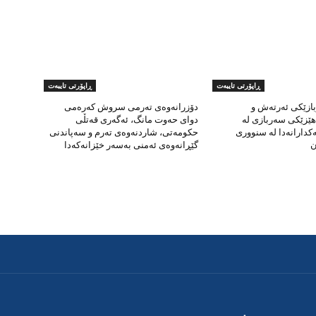
ڕاپۆرتی تایبەت
ڕاپۆرتی تایبەت
ازێکی ئەرتەش و
دۆزرانەوەی تەرمی سروش کەرەمی
هێزێکی سەربازی لە
دوای حەوت مانگ، ئەگەری قەتڵی
کدارانەدا لە سنووری
حکومەتی، شاردنەوەی تەرم و سەپاندنی
ن
گێڕانەوەی ئەمنی بەسەر خێزانەکەدا