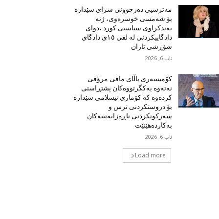
مەترسیی دەرچوونی سزای سێدارە
بۆ شەمسی خوسرەوی، ژنە
بەندکراوی سیاسیی کورد ،دوای
دادگاییکردنی لە لقی ١٥ی دادگای
شۆڕشی تاران
ئاب 6, 2026
کۆمیسەری باڵای مافی مرۆڤی
نەتەوە یەکگرتووەکان پشتڕاستی
کردەوە کە کۆماری ئیسلامی سێدارە
بۆ دروستکردنی ترس و
سەرکوتکردنی ناڕەزایەتییەکان
بەکاردەهێنێت
ئاب 6, 2026
Load more