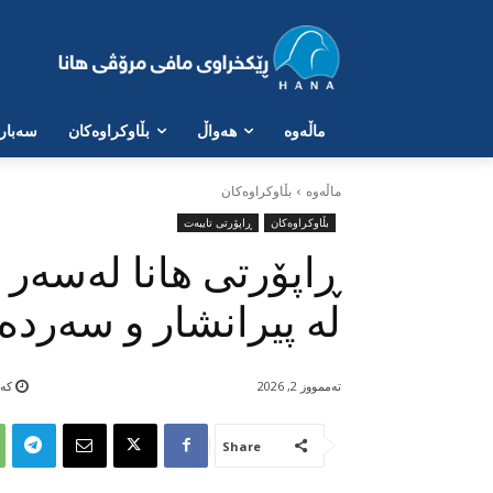
ماڵەوە
هەواڵ
بڵاوکراوەکان
سەبارە
ماڵه‌وه‌
بڵاوکراوەکان
بڵاوکراوەکان
ڕاپۆرتی تایبەت
ڕاپۆرتی هانا لەسەر 
لە پیرانشار و سەرد
تەممووز 2, 2026
کەمت
Share