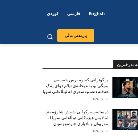
English
فارسی
کوردی
یارمەتی ماڵی
ە نەرخترین
ڕاگوێزانی کەیومەرس حەسەن
بەیگی بۆ بەندیخانەی ئیلام دوای یەک
هەفتە دەستبەسەری لە ئیتڵاعاتی سوپا
ئاب 6, 2026
دەستبەسەرکرانی شەش شارۆمەند
لە لایەن هێزەکانی ئیتڵاعاتی سوپا لە
مەریوان و نادیاری چارەنووسیان
ئاب 6, 2026