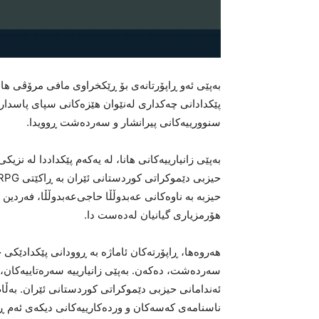
پێکدادانی چەکداری لەنێوان هێزەکانی سپای پاسدارا
سنوورییەکانی پیرانشار و سەردەشت ڕوویدا.
بەپێی زانیارییەکانی هانا، لە یەکەم پێکداددا لە نزی
حیزبە بە ناوەکانی عەبدوڵڵا حاجی‌عەبدوڵڵا، فەردی
هۆرمزیاری گیانیان لەدەست دا.
هەروەها، ڕاپۆرتەکان ئاماژە بە ڕوودانی پێکدادێکی
سەردەشت، دەکەن. بەپێی زانیارییە سەرەتاییەکان، 
ئەندامانی حیزبی دێموکراتی کوردستانی ئێران. بەڵام،
ناسنامەی کەسەکان و وردەکارییەکانی دیکەی ئەم ڕو