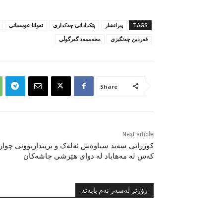
TAGS
پیرانشار
پێکدادانی چەکداری
تەوانا عوسمانی
فەردین چەنگیزی
محەممەد گەرگوڵی
Share
Next article
کوژرانی سەید سیاوەش ئەلەک و برینداربوونی چوار
کەس لە مەهاباد لە دوای هێرشی جاشەکان
زۆرتر لەسەر ئەم بابەتە