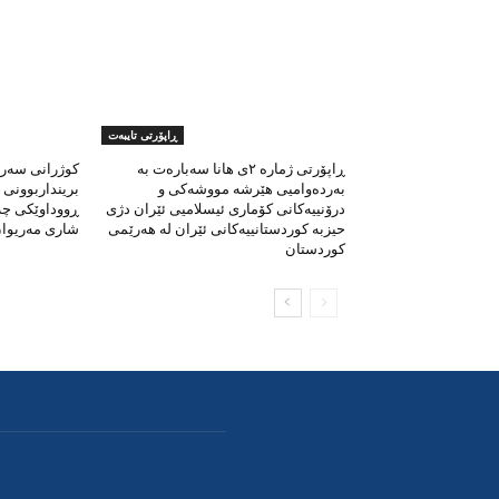
ڕاپۆرتی تایبەت
ڕاپۆرتی ژمارە ٢ی هانا سەبارەت بە
کوژرانی سەرب
بەردەوامیی هێرشە مووشەکی و
برینداربوونی 
درۆنییەکانی کۆماری ئیسلامیی ئێران دژی
ڕووداوێکی چە
حیزبە کوردستانییەکانی ئێران لە هەرێمی
شاری مەریوا
کوردستان