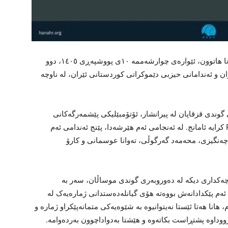
بەپێی ئەو ڕاپۆرتانەی بۆ ڕێکخراوی مافی مرۆڤی هانا هاتوون، ئێوارەی چوارشەممە ١٠ی پووشپەڕی ١٤٠٥، دوو
ن و ئەندامانی حیزبی دێموکراتی کوردستانی ئێران، لە ناوچە
کی گوندی قزقاپان لە پیرانشار، ئۆتۆمبێلیکی پێشمەرگەکانی
حیزبی دێموکراتی کوردستانی ئێران بە ڕاکێتی RPG کرایە ئامانج. لە ئەنجامی ئەم هێرشەدا، پێنج ئەندامی ئەم
ن چەنگیزی، محەمەد گەرگوڵی، تەوانا عوسمانی و کارۆ
 چەکداری دیکە لە دەوروبەری گوندی موساڵان، سەر بە
ئەم پێکدادانەش بووەتە هۆی گیانلەدەستدانی ژمارەیەک لە
 هانا هەتا ئێستا نەیتوانیوە بە شێوەیەکی متمانەپێکراو ژمارە و
وداوە پشتڕاست بکاتەوە و هێشتا بەدواداچوون بەردەوامە.