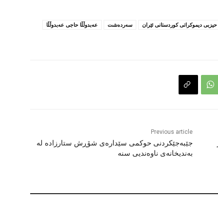
حیزبی دیموکراتی کوردستانی ئێران
سەردەشت
عەبدوڵڵا حاجی عەبدوڵڵا
Previous article
جێبەجێکردنی حوکمی سێدارەی شۆڕش ستارزادە لە
بەندیخانەی ناوەندیی سنە