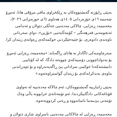
بەپێی ڕاپۆرتە گەیشتووەکان بە ڕێکخراوی مافی مرۆڤی هانا، ئەمڕۆ
شەممە ١٦ی جۆزەردانی ١٤٠٥ی هەتاوی (٦ی حوزەیرانی ٢٠٢٦)،
محەممەد ڕەزایی، چالاکی مەدەنیی خەڵکی دێولان و ئەندامی
ئەنجومەنی فەرهەنگی – کۆمەڵایەتیی «نۆژین»، دوای سەردانی
ناوەندی دادوەری، بۆ جێبەجێکردنی حوکمەکەی ڕەوانەی زیندان کرا.
سەرچاوەیەکی ئاگادار بە هانای ڕاگەیاند: «محەممەد ڕەزایی ئەمڕۆ
بۆ بەدواداچوونی دۆسیەکەی چووەتە دادگا، کە لە کۆتاییی
دانیشتنەکەدا حوکمی سزادانی پێ ڕاگەیەندراوە و بۆ تێپەڕاندنی
ماوەی بەندکرانەکەی بۆ زیندان گواستراوەتەوە.»
بەپێی زانیارییە گەیشتووەکان، ئەم چالاکە مەدەنییە لە تەواوی
قۆناغەکانی دادگاییکردندا، ئەو تۆمەتانەی خرابوونە پاڵی وەک
تۆمەتی بێ‌بنەما ناساندووە و ڕەتی کردوونەتەوە.
محەممەد ڕەزایی لە چالاکانی مەدەنیی ناسراوی شاری دێولان و