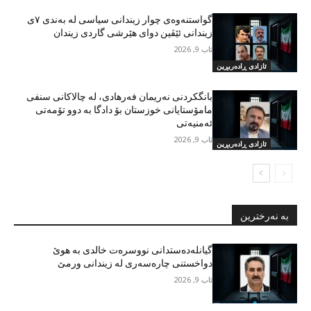
گواستنەوەی چوار زیندانی سیاسی لە بەندی ٧ی
زیندانی ئێڤین دوای هێرشی گاردی زیندان
ئاب 9, 2026
ئازادی ڕادەربڕین
بانگکردنی نەریمان فەرهادی، لە چالاکانی سنفی
مامۆستایانی خوزستان بۆ دادگا بە دوو تۆمەتی
ئەمنیەتی
ئاب 9, 2026
ئازادی ڕادەربڕین
بە نەرخترین
گیانلەدەستدانی نووسرەت خالدی بە هوێ
دواخستنی چارەسەری لە زیندانی ورمێ
ئاب 9, 2026