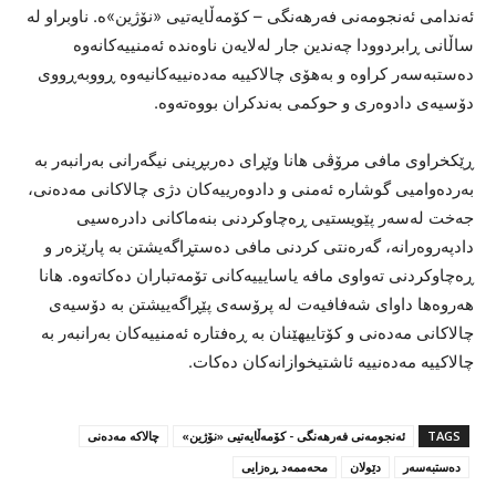
ئەندامی ئەنجومەنی فەرهەنگی – کۆمەڵایەتیی «نۆژین»ە. ناوبراو لە
ساڵانی ڕابردوودا چەندین جار لەلایەن ناوەندە ئەمنییەکانەوە
دەستبەسەر کراوە و بەهۆی چالاکییە مەدەنییەکانیەوە ڕووبەڕووی
دۆسیەی دادوەری و حوکمی بەندکران بووەتەوە.
ڕێکخراوی مافی مرۆڤی هانا وێڕای دەربڕینی نیگەرانی بەرانبەر بە
بەردەوامیی گوشارە ئەمنی و دادوەرییەکان دژی چالاکانی مەدەنی،
جەخت لەسەر پێویستیی ڕەچاوکردنی بنەماکانی دادرەسیی
دادپەروەرانە، گەرەنتی کردنی مافی دەستڕاگەیشتن بە پارێزەر و
ڕەچاوکردنی تەواوی مافە یاسایییەکانی تۆمەتباران دەکاتەوە. هانا
هەروەها داوای شەفافیەت لە پرۆسەی پێڕاگەییشتن بە دۆسیەی
چالاکانی مەدەنی و کۆتاییهێنان بە ڕەفتارە ئەمنییەکان بەرانبەر بە
چالاکییە مەدەنییە ئاشتیخوازانەکان دەکات.
TAGS
ئەنجومەنی فەرهەنگی - کۆمەڵایەتیی «نۆژین»
چالاکە مەدەنی
دەستبەسەر
دێولان
محەممەد ڕەزایی