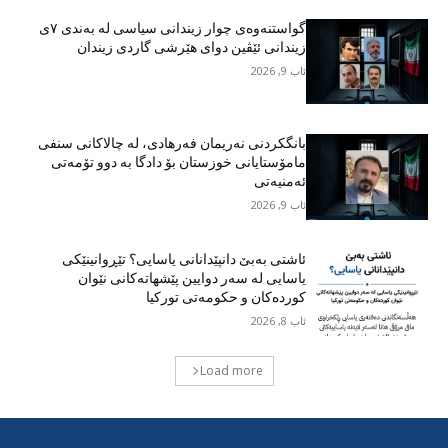
گواستنەوەی چوار زیندانی سیاسی لە بەندی ٧ی
زیندانی ئێڤین دوای هێرشی گاردی زیندان
ئاب 9, 2026
بانگکردنی نەریمان فەرهادی، لە چالاکانی سنفی
مامۆستایانی خوزستان بۆ دادگا بە دوو تۆمەتی
ئەمنیەتی
ئاب 9, 2026
ئاشتی بەبێ دانپێدانانی یاسایی؟ تێڕوانینێکی
یاسایی لە سەر دوایین پێشهاتەکانی نێوان
کوردەکان و حکومەتی تورکیا
ئاب 8, 2026
Load more