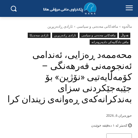
ماڵه‌وه‌
مافەکانی مەدەنی و سیاسی
ئازادی ڕادەربڕین
هەواڵ
مافەکانی مەدەنی و سیاسی
ئازادی ڕادەربڕین
ئازادی سەندیکا
مافی دادگاییەکی دادپەروەرانە
محەممەد ڕەزایی، ئەندامی
ئەنجومەنی فەرهەنگی –
کۆمەڵایەتیی «نۆژین» بۆ
جێبەجێکردنی سزای
بەندکرانەکەی ڕەوانەی زیندان کرا
حوزه‌یران 6, 2026
کەمتر لە ١
دەقێقە خوێندن