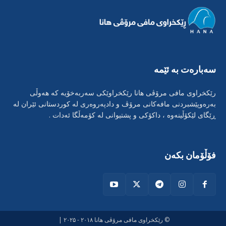
سەبارەت بە ئێمە
رێکخراوی مافی مرۆڤی هانا رێکخراوێکی سەربەخۆیە کە هەوڵی
بەرەوپێشبردنی مافەکانی مرۆڤ و دادپەروەری لە کوردستانی ئێران لە
ڕێگای لێکۆڵینەوە ، داکۆکی و پشتیوانی لە کۆمەڵگا ئەدات .
فۆڵۆمان بکەن
© رێکخراوی مافی مرۆڤی هانا ۲۰۱۸ - ۲۰۲۵ |