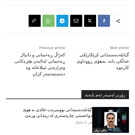
Previous article
Next article
گیانلەدەستدانی کرێکارێکی
کەژاڵ ڕەحمانی و دانیال
خەڵکی بانە، بەهۆی ڕووداوی
ڕەحمانی لەلایەن هێزەکانی
کارەوە
وەزارەتی ئیتلاعاتە وه
دەستبەسەر کران
زۆرتر لەسەر ئەم بابەتە
گیانلەدەستدانی نووسرەت خالدی بە هوێ
دواخستنی چارەسەری لە زیندانی ورمێ
ئاب 9, 2026
مافی ژیان