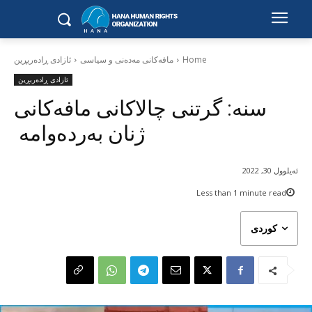
Home
مافەکانی مەدەنی و سیاسی
ئازادی ڕادەربڕین
ئازادی ڕادەربڕین
سنە: گرتنی چالاکانی مافەکانی
ژنان بەردەوامە
ئەیلوول 30, 2022
Less than 1
minute read
کوردی