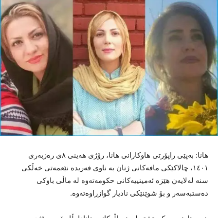
هانا: بەپێی راپۆرتی هاوکارانی هانا، رۆژی هەینی ٨ی رەزبەری
١٤٠١، چالاکێکی مافەکانی ژنان بە ناوی فەریدە نێعمەتی خەڵکی
سنە لەلایەن هێزە ئەمینییەکانی حکومەتەوە لە ماڵی باوکی
دەستبەسەر و بۆ شوێنێکی نادیار گوازراوەتەوە.