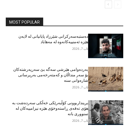
MOST POPULAR
دەستبەسەرکرانی شێرزاد پایانیانی لە لایەن
هێزە ئەمنییەکانەوە لە مەهاباد
ئاب 7, 2026
بەردەوامی هێرشی سەگە بێ سەرپەرشتەکان
بۆ سەر منداڵان و کەمتەرخەمی بەرپرسانی
شارەوانی سنە
ئاب 7, 2026
برینداربوونی کۆڵبەرێکی خەڵکی سەردەشت بە
هۆی تەقەی ڕاستەوخۆی هێزە نیزامییەکان لە
سنووری بانە
ئاب 7, 2026