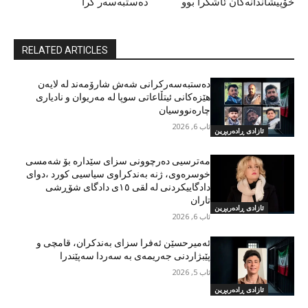
خۆپیشاندانەکان ئاشکرا بوو
دەستبەسەر کرا
RELATED ARTICLES
دەستبەسەرکرانی شەش شارۆمەند لە لایەن
هێزەکانی ئیتڵاعاتی سوپا لە مەریوان و نادیاری
چارەنووسیان
ئاب 6, 2026
ئازادی ڕادەربڕین
مەترسیی دەرچوونی سزای سێدارە بۆ شەمسی
خوسرەوی، ژنە بەندکراوی سیاسیی کورد ،دوای
دادگاییکردنی لە لقی ١٥ی دادگای شۆڕشی
تاران
ئازادی ڕادەربڕین
ئاب 6, 2026
ئەمیرحسێن ئەفرا سزای بەندکران، قامچی و
پێبژاردنی جەریمەی بە سەردا سەپێندرا
ئاب 5, 2026
ئازادی ڕادەربڕین