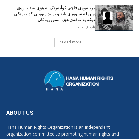
بڕینەوەی قاچی کۆڵبەرێک بە هۆی تەقینەوەی
مین لە سنووری بانە و برینداربوونی کۆڵبەرێکی
دیکە بە تەقەی هێزە سنووریەکان
ئاب 6, 2026
Load more
ABOUT US
Hana Human Rights Organization is an independent
organization committed to promoting human rights and