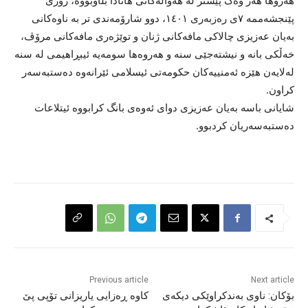
هەروها هەر وەک پێشتر لە هەواڵەکانی هانادا بڵاوبۆوە، رۆژی
پێنجشەممە ٧ی رەزبەری ١٤٠١، دوو شارۆمەندی تر بە ناوەکانی
بەیان عەزیزی چالاکی مافەکانی ژنان و توێژەری مافەکانی مرۆڤ،
خەڵکی بانە و نیشتەجێی سنە و هەروەها سومەیە ئیبڕاهیمی لە سنە
لەلایەن هێزە ئەمنییەکان حکومەتی ئیسلامی ئێرانەوە دەستبەسەر
کراون.
شایانی باسە بەیان عەزیزی دوای ئەوەی بانگ کرابووە ئیتلاعات
دەستبەسەریان کردبوو.
Previous article
Next article
بۆکان: ناوی بەندکراوێکی دیکەی
کاوە ڕەزایی یاریزانی تۆپی پێ