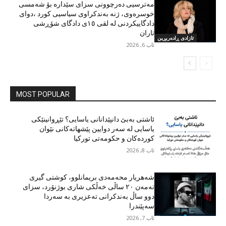
مەترسیی دەرچوونی سزای سێدارە بۆ شەمسی
خوسرەوی، ژنە بەندکراوی سیاسیی کورد ،دوای
دادگاییکردنی لە لقی ١٥ی دادگای شۆڕشی
تاران
ئازادی ڕادەربڕین
ئاب 6, 2026
MOST POPULAR
ئاشتی بەبێ دانپێدانانی یاسایی؟ تێڕوانینێکی
یاسایی لە سەر دوایین پێشهاتەکانی نێوان
کوردەکان و حکومەتی تورکیا
ئاب 8, 2026
شەهریار محەمەدی بریمانلوو، کوشتی گیری
تەمەن ٢٠ ساڵی خەڵکی شاری بوژنۆرد، سزای
دوو ساڵ بەندکرانی تەعزیری بە سەردا
سەپێندرا
ئاب 7, 2026