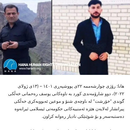
هانا: رۆژی چوارشەممە ٢٢ی پووشپەڕی ١٤٠١ – (١٣ی ژولای
٢٠٢٢)، دوو شارۆمەندی کورد بە ناوەکانی یوسف رەحمانی خەڵکی
گوندی “خۆرشت” لە ناوچەی شنۆ و موعین ئەبووبەکری خەڵکی
پیرانشار لەلایەن هێزە ئەمنییەکانی حکومەتی ئیسلامی ئیرانەوە
دەستبەسەر و بۆ شوێنێکی نادیار رەوانە کراون.