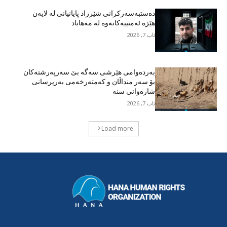
دەستبەسەرکرانی شێرزاد پایانیانی لە لایەن
هێزە ئەمنییەکانەوە لە مەهاباد
ئاب 7, 2026
بەردەوامی هێرشی سەگە بێ سەرپەرشتەکان
بۆ سەر منداڵان و کەمتەرخەمی بەرپرسانی
شارەوانی سنە
ئاب 7, 2026
Load more