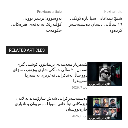
Previous article
Next article
شنۆ: ئیتلاعاتی سپا تازەلاوێکی
نەوسوود: بریندر بوونی
١٦ ساڵانی دیسان دەستبەسەر
کۆڵبەرێک بە تەقەی هیزەکانی
کردەوە
حکومەت
RELATED ARTICLES
شەهریار محەمەدی بریمانلوو، کوشتی گیری
تەمەن ٢٠ ساڵی خەڵکی شاری بوژنۆرد، سزای
دوو ساڵ بەندکرانی تەعزیری بە سەردا
سەپێندرا
ئازادی ڕادەربڕین
ئاب 7, 2026
دەستبەسەرکرانی شەش شارۆمەند لە لایەن
هێزەکانی ئیتڵاعاتی سوپا لە مەریوان و نادیاری
چارەنووسیان
ئاب 6, 2026
ئازادی ڕادەربڕین