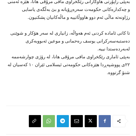
بەپێی راپۆرتی هاوکارانی رێکخراوی مافی مرۆڤی هانا، هێزە ئەمنی
و چەکدارەکانی حکومەت سەرەڕۆیانە و بێ بەڵگەی یاسایی
رژاونەتە ماڵی ئەم دوو هاووڵاتییە و ماڵەکانیان پشکنیون.
تا کاتی ئامادە کردنی ئەم هەواڵە، زانیاری لە سەر هۆکار و شوێنی
دەستبەسەرکرانی یوسف رەحمانی و موعین ئەبووبەکری
لەبەردەستدا نییە.
بەپێی ئاماری رێکخراوی مافی مرۆڤی هانا، لە رۆژی چوارشەممە
٢٢ی پووشپەڕدا هێزەکانی حکومەتی ئیسلامی ئێران ١٠ کەسیان لە
شنۆ گرتووە.