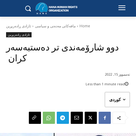
Home
مافەکانی مەدەنی و سیاسی
ئازادی ڕادەربڕین
ئازادی ڕادەربڕین
دوو شارۆمەندی تر دەستبەسەر
کران
تەممووز 15, 2022
Less than 1
minute read
کوردی