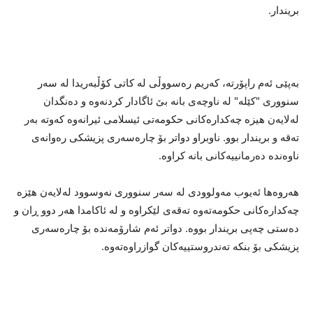
بریندار.
بەپێی ئەم راپۆرتە، کەریم رەسووڵی لە کاتی کۆڵبەریدا لە سەر
سنووری "کێلە" لە ناوچەی بانە بێ ئاگادار کردنەوە و دەنگدان
لەلایەن هیزە چەکدارەکانی حکومەتی ئیسلامی ئیرانەوە کەوتە بەر
تەقە و بریندار بوو. ناوبراو دواتر بۆ چارەسەری پزیشکی رەوانەی
ناوەندە دەرمانییەکانی بانە کراوە.
هەروەها ئەیوب مەولوودی لە سەر سنووری نەوسوود لەلایەن هێزە
چەکدارەکانی حکومەتەوە تەقەی لێکراوە و لە ئاکامدا هەر دوو ڕان و
دەستی چەپی بریندار بووە. دواتر ئەم شارۆمەندە بۆ چارەسەری
پزیشکی بۆ بنکە تەندروستییەکان گوازراوەتەوە.