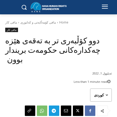
Home
مافی کۆمەڵایەتی و کەلتوری
مافی کار
مافی کار
دوو کۆڵبەری تر بە تەقەی هێزە
چەکدارەکانی حکومەت بریندار
بوون
ئەیلوول 1, 2022
Less than 1
minute read
کوردی