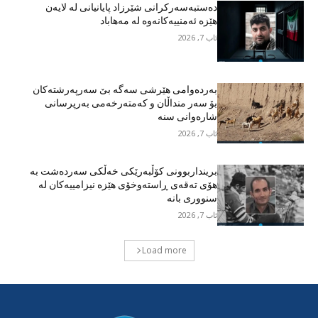
دەستبەسەرکرانی شێرزاد پایانیانی لە لایەن
هێزە ئەمنییەکانەوە لە مەهاباد
ئاب 7, 2026
بەردەوامی هێرشی سەگە بێ سەرپەرشتەکان
بۆ سەر منداڵان و کەمتەرخەمی بەرپرسانی
شارەوانی سنە
ئاب 7, 2026
برینداربوونی کۆڵبەرێکی خەڵکی سەردەشت بە
هۆی تەقەی ڕاستەوخۆی هێزە نیزامییەکان لە
سنووری بانە
ئاب 7, 2026
Load more