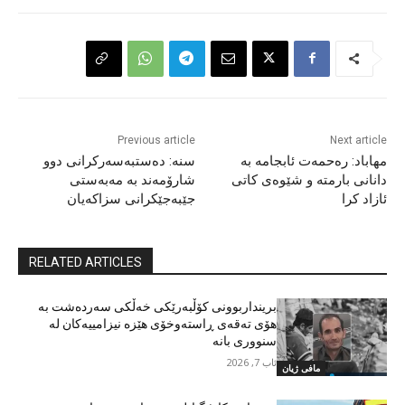
Previous article
Next article
مهاباد: رەحمەت ئابجامە بە
سنە: دەستبەسەرکرانی دوو
دانانی بارمتە و شێوەی کاتی
شارۆمەند بە مەبەستی
ئازاد کرا
جێبەجێکرانی سزاکەیان
RELATED ARTICLES
برینداربوونی کۆڵبەرێکی خەڵکی سەردەشت بە
هۆی تەقەی ڕاستەوخۆی هێزە نیزامییەکان لە
سنووری بانە
ئاب 7, 2026
مافی ژیان