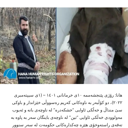
هانا: رۆژی پێنجشەممە ١٠ی خرمانانی ١٤٠١ – (١ی سیپتەمبری
٢٠٢٢)، دو کۆڵبەر بە ناوەکانی کەریم رەسووڵی خێزاندار و باوکی
سێ منداڵ و خەڵکی ئاوایی “خشکەدرە” لە ناوچەی بانە و ئەیوب
مەولوودی خەڵکی ئاوایی “تین” لە ناوچەی باینگان سەر بە پاوە بە
تەقەی راستەوخۆی هێزە چەکدارەکانی حکومەت لە سەر سنوور