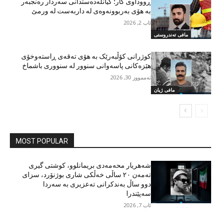
ڕووداوی کار؛ گیانلەدەستدانی سەردار رەنجبەر
بە هۆی بەربوونەوەی لە داربەست لە ورمێ
ئاب 2, 2026
مافی تەندروستی
کوژرانی کۆڵبەرێک بە هۆی تەقەی ڕاستەوخۆی
هێزەکانی پاسەوانی سنوور لە سنووری باشماخ
تەممووز 30, 2026
مافی ژیان
MOST POPULAR
شەهریار محەمەدی بریمانلوو، کوشتی گیری
تەمەن ٢٠ ساڵی خەڵکی شاری بوژنۆرد، سزای
دوو ساڵ بەندکرانی تەعزیری بە سەردا
سەپێندرا
ئاب 7, 2026