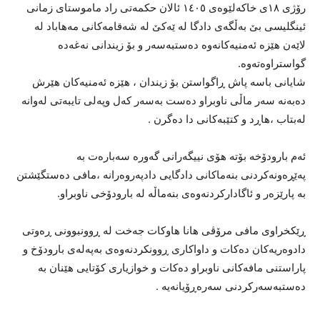
رۆژی ١٨ی خاکەلێوەی ١٤٠٥ ئالان حکمەتی راد ماموستای زمانی
ئینگلیسی بێ بەڵگەی دادگا لە ێەکێ لە شەقامەکانی مەهاباد لە
لاێەن هێزە ئەمنیەکانەوە دەستبەسەر و بۆ زیندانی نەغەدە
گواستراوەتەوە.
شایانی باسە پاش ڕاگواستن بۆ زیندان ، هێزە ئەمنیەکان هێرش
دەبەنە سەر ماڵی ناوبراو دەست بەسەر کەل وپەلی تایبەتی لەوانە
لەبتاب ،هاڕد و کتێبەکانی دا دەگرن .
ئەم بارودۆخە بۆتە هۆی نییگەرانی گەورە سەبارەت بە
پەێڕەونەکردنی بنەماکانی دادگایی دادپەروەرانە ،مافی دەستگێشتن
بە پارێزەر و ئاگادارکردنەوەی بنەماڵە لە بارودۆخی ناوبراو.
ڕێکخراوی مافی مرۆڤی هانا هاوکات جەخت لە ڕوونبوونی ڕەوتی
دادوەریەکان دەکات و داواکاری ڕوونکردنەوەی بەپەلەی بارودۆخ و
پاراستنی مافەکانی ناوبراو دەکات و خوازیاری کۆتایی هێنان بە
دەستبەسەرکردنی سەرەڕۆیانەیە .