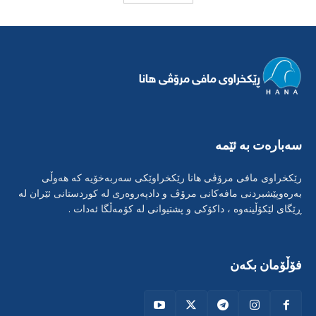
سەبارەت بە ئێمە
رێکخراوی مافی مرۆڤی هانا رێکخراوێکی سەربەخۆیە کە هەوڵی
بەرەوپێشبردنی مافەکانی مرۆڤ و دادپەروەری لە کوردستانی ئێران لە
ڕێگای لێکۆڵینەوە ، داکۆکی و پشتیوانی لە کۆمەڵگا ئەدات .
فۆڵۆمان بکەن