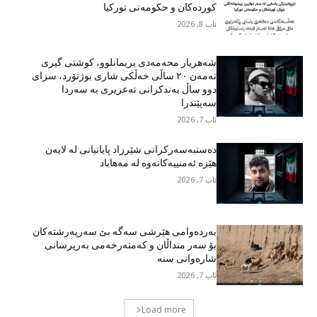
کوردەکان و حکومەتی تورکیا
ئاب 8, 2026
شەهریار محەمەدی بریمانلوو، کوشتی گیری
تەمەن ٢٠ ساڵی خەڵکی شاری بوژنۆرد، سزای
دوو ساڵ بەندکرانی تەعزیری بە سەردا
سەپێندرا
ئاب 7, 2026
دەستبەسەرکرانی شێرزاد پایانیانی لە لایەن
هێزە ئەمنییەکانەوە لە مەهاباد
ئاب 7, 2026
بەردەوامی هێرشی سەگە بێ سەرپەرشتەکان
بۆ سەر منداڵان و کەمتەرخەمی بەرپرسانی
شارەوانی سنە
ئاب 7, 2026
Load more