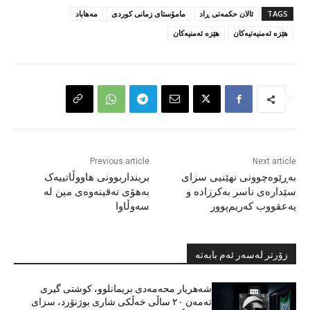
TAGS
ئالان حکمەتی ڕاد
مامۆستای زمانی کوردی
مەهاباد
هێزە ئەمنیەتیەکان
هێزە ئەمنیەکان
Previous article
Next article
بەڕێوەچوونی نهێنیی سزای
برینداربوونی هاووڵاتییەک
سێدارەی ناسر بەکرزادە و
بەهۆی تەقینەوەی مین لە
یەعقووب کەریم‌پوور
سەوڵاوا
زۆرتر لەسەر ئەم بابەتە
شەهریار محەمەدی بریمانلوو، کوشتی گیری
تەمەن ٢٠ ساڵی خەڵکی شاری بوژنۆرد، سزای