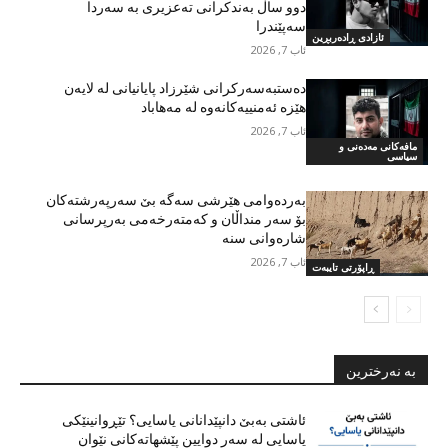
دوو ساڵ بەندکرانی تەعزیری بە سەردا
سەپێندرا
ئازادی ڕادەربڕین
ئاب 7, 2026
دەستبەسەرکرانی شێرزاد پایانیانی لە لایەن
هێزە ئەمنییەکانەوە لە مەهاباد
ئاب 7, 2026
مافەکانی مەدەنی و
سیاسی
بەردەوامی هێرشی سەگە بێ سەرپەرشتەکان
بۆ سەر منداڵان و کەمتەرخەمی بەرپرسانی
شارەوانی سنە
ئاب 7, 2026
ڕاپۆرتی تایبەت
بە نەرخترین
ئاشتی بەبێ دانپێدانانی یاسایی؟ تێڕوانینێکی
یاسایی لە سەر دوایین پێشهاتەکانی نێوان