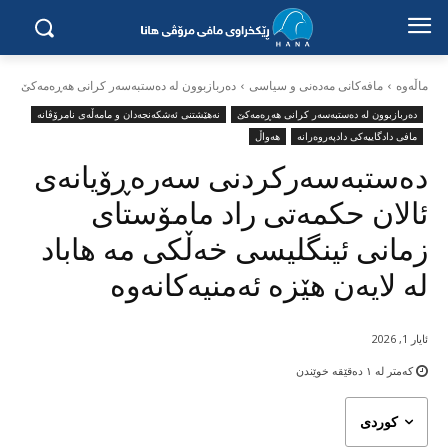
ماڵه‌وه‌
مافەکانی مەدەنی و سیاسی
دەربازبوون لە دەستبەسەر کرانی هەڕەمەکێ
دەربازبوون لە دەستبەسەر کرانی هەڕەمەکێ
نەهێشتنی ئەشکەنجەدان و مامەڵەی نامرۆڤانە
مافی دادگاییەکی دادپەروەرانە
هەواڵ
دەستبەسەرکردنی سەرەڕۆیانەی
ئالان حکمەتی راد مامۆستای
زمانی ئینگلیسی خەڵکی مه هاباد
لە لایەن هێزە ئەمنیەکانەوە
ئایار 1, 2026
کەمتر لە ١
دەقێقە خوێندن
کوردی