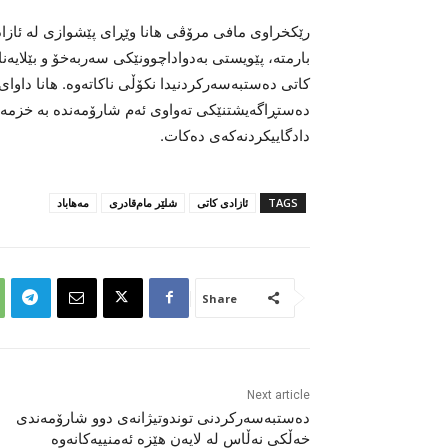
رێکخراوی مافی مرۆڤی هانا وێڕای پێشوازی لە ئازاد
بارمتە، پێویستی بەدواداچوونێکی سەربەخۆ و بێلایەن
کاتی دەستبەسەرکردنیدا نکۆڵی ناکاتەوە. هانا داوای 
دەستڕاگەیشتنێکی تەواوی ئەم شارۆمەندە بە خزمەتگو
دادگاییکردنەکەی دەکات.
TAGS
ئازادی کاتی
شلێر مام‌قادری
مەهاباد
Share
Next article
دەستبەسەرکردنی توندوتیژانەی دوو شارۆمەندی
خەڵکی نەڵاس لە لایەن هێزە ئەمنییەکانەوە