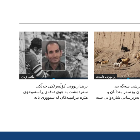
ڕاپۆرتی تایبەت
مافی ژیان
ێرشی سەگە بێ
برینداربوونی کۆڵبەرێکی خەڵکی
 بۆ سەر منداڵان و
سەردەشت بە هۆی تەقەی ڕاستەوخۆی
ەرپرسانی شارەوانی سنە
هێزە نیزامییەکان لە سنووری بانە