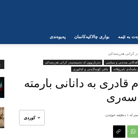
ت بە ئێمە
بواری چالاکیەکانمان
پەیوەندی
ەر کرانی هەڕەمەکێ
فەکانی مەدەنی و سیاسی
دەربازبوون لە دەستبەسەر کرانی هەڕەمەکێ
ب
مامەڵەی نامرۆڤانە
مافی کۆمەڵایەتی و کەلتوری
 قادری بە دانانی بارمتە
ر لە ١
دەقێقە خوێندن
کوردی