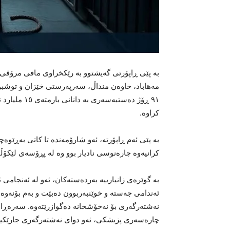
٩١ ڕۆژ دەستب
کراوە.
بە پێی ئەم ڕاپۆرتە، ئەو شارۆمەندە تا کاتی بەڕێوە
کرانیەوە چارەنوسی نادیار بوو وە لە پڕۆسەی لێکۆ
بە گوێرەی زانیارییە بەردەستەکان، ئەو لە ئەنجام
ئەندامی جەستە و خوێنبەربوون دەبێت و بەم بۆنەوە 
نەشتەرگەری بۆ نەخۆشخانە دەگوازرێتەوە. سەرەڕا
چارەسەری پزیشکی، ئەو دوای نەشتەرگەری جارێکیتر 