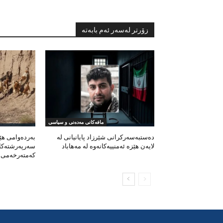
زۆرتر لەسەر ئەم بابەتە
مافەکانی مەدەنی و سیاسی
دەستبەسەرکرانی شێرزاد پایانیانی لە
بەردەوامی ه
لایەن هێزە ئەمنییەکانەوە لە مەهاباد
سەرپەرشتەکان
کەمتەرخەمی ب