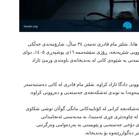
بە پێی ڕاپۆرتی گەیشتوو بە رێکخراوی مافی مرۆڤی هانا، شلێر مام قادری تەمەن ٣٤ ساڵ، شارۆمەندی خەڵکی
مەهاباد، خاوەن منداڵ، سەرپەرستی خێزان و توشبوویی شێرپەنجە، ڕۆژی سێشەممە ١٦ی پوشپەڕی ١٤٠٥، دوای
ەسەری بە دانانی بارمتەی ١٥ ملیارد تمەنی بە شێوەی کاتی لە بەندیخانەی ناوەندی ورمێ ئازاد
چوونی دادگا ئازاد کراوە. شلێر مام قادری لە کاتی دەستبەسەر
ڵینەوەدا بە توندی ئەشکەنجەی جەستەیی و دەروونی کراوە.
ی ئەشکەنجە کرانی لە کۆتاییەکانی مانگی گوڵان توشی شکاوی
لە چاوەدێری چڕی ئەمنیدا، بە مەبەستی ئەنجامدانی
ی دۆخی جەستەیی و پێویستی بە بەردەوامی وەرگرتنی
دەگوازرێتەوە بۆ بەندیخانە.