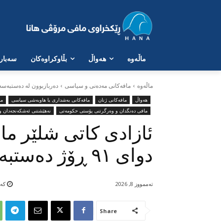
ماڵەوە
هەواڵ
بڵاوکراوەکان
سەبارە
ماڵه‌وه‌
مافەکانی مەدەنی و سیاسی
دەربازبوون لە دەستبەس
هەواڵ
مافەکانی ژنان
مافەکانی بەشداری یا هاوبەشی سیاسی
ما
مافی دەنگدان و وەرگرتنی پۆستی حکومەتی
نەهێشتنی ئەشکەنجەدان و 
ئازادی کاتی شلێر مام
دوای ٩١ ڕۆژ دەستبەسەری
تەممووز 8, 2026
کەمت
Share