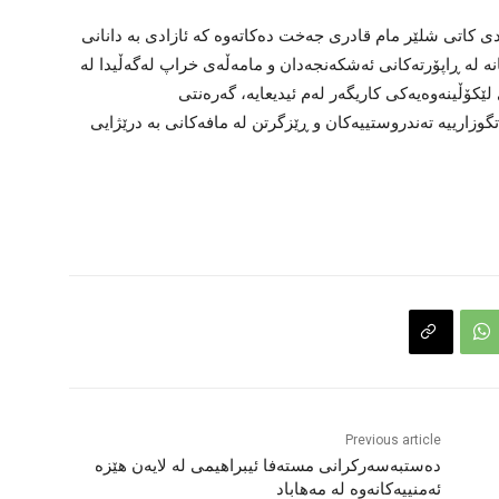
ی کاتی شلێر مام قادری جەخت دەکاتەوە کە ئازادی بە دانانی
انە لە ڕاپۆرتەکانی ئەشکەنجەدان و مامەڵەی خراپ لەگەڵیدا لە
لێکۆڵینەوەیەکی کاریگەر لەم ئیدیعایە، گەرەنتی
زارییە تەندروستییەکان و ڕێزگرتن لە مافەکانی بە درێژایی
Previous article
دەستبەسەرکرانی مستەفا ئیبراهیمی لە لایەن هێزە
ئەمنییەکانەوە لە مەهاباد