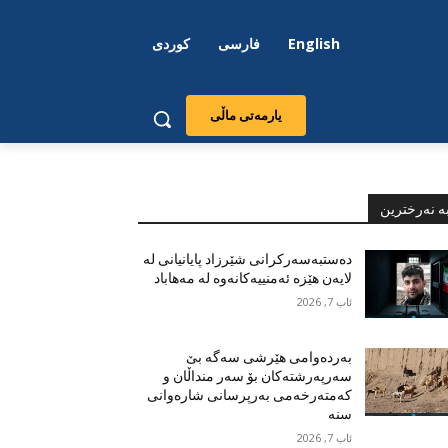
English
فارسی
کوردی
یارمەتی ماڵی
ە نەرخترین
دەستبەسەرکرانی شێرزاد پایانیانی لە
لایەن هێزە ئەمنییەکانەوە لە مەهاباد
ئاب 7, 2026
بەردەوامی هێرشی سەگە بێ
سەرپەرشتەکان بۆ سەر منداڵان و
کەمتەرخەمی بەرپرسانی شارەوانی
سنە
ئاب 7, 2026