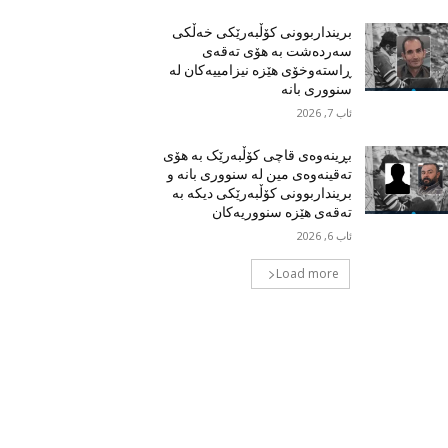
برینداربوونی کۆڵبەرێکی خەڵکی
سەردەشت بە هۆی تەقەی
ڕاستەوخۆی هێزە نیزامییەکان لە
سنووری بانە
ئاب 7, 2026
بڕینەوەی قاچی کۆڵبەرێک بە هۆی
تەقینەوەی مین لە سنووری بانە و
برینداربوونی کۆڵبەرێکی دیکە بە
تەقەی هێزە سنووریەکان
ئاب 6, 2026
Load more