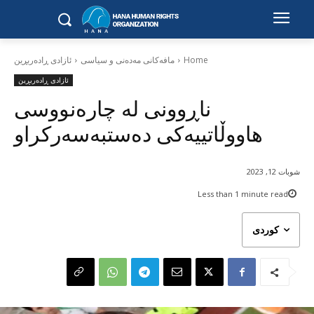
Home
مافەکانی مەدەنی و سیاسی
ئازادی ڕادەربڕین
ئازادی ڕادەربڕین
ناڕوونی لە چارەنووسی
هاووڵاتییەکی دەستبەسەرکراو
شوبات 12, 2023
Less than 1
minute read
کوردی