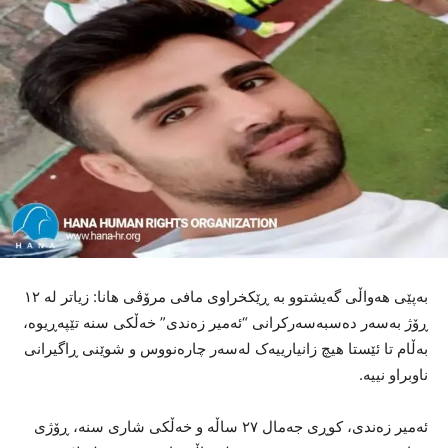
بەپێی هەواڵی گەیشتوو بە ڕێکخراوی مافی مرۆڤی هانا: زیاتر لە ١٢
ڕۆژ بەسەر دەسبەسەرکرانی “ئەمیر زەندی” خەڵکی سنە تێپەڕیوە،
بەڵام تا ئێستا هیچ زانیارییەک لەسەر چارەنووس و شوێنی ڕاگیرانی
ناوبراو نییە.
ئەمیر زەندی، کوڕی جەمال ٢٧ ساڵە و خەڵکی شاری سنە، ڕۆژی