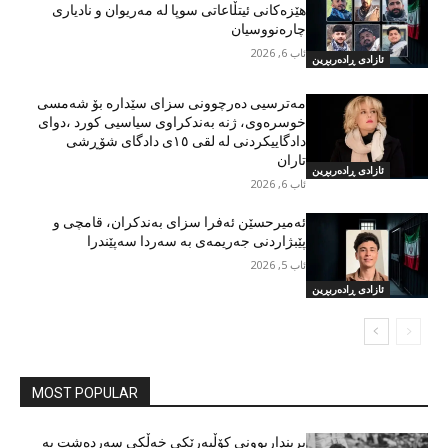
هێزەکانی ئیتڵاعاتی سوپا لە مەریوان و نادیاری
چارەنووسیان
ئاب 6, 2026
ئازادی ڕادەربڕین
مەترسیی دەرچوونی سزای سێدارە بۆ شەمسی
خوسرەوی، ژنە بەندکراوی سیاسیی کورد ،دوای
دادگاییکردنی لە لقی ١٥ی دادگای شۆڕشی
تاران
ئازادی ڕادەربڕین
ئاب 6, 2026
ئەمیرحسێن ئەفرا سزای بەندکران، قامچی و
پێبژاردنی جەریمەی بە سەردا سەپێندرا
ئاب 5, 2026
ئازادی ڕادەربڕین
MOST POPULAR
برینداربوونی کۆڵبەرێکی خەڵکی سەردەشت بە