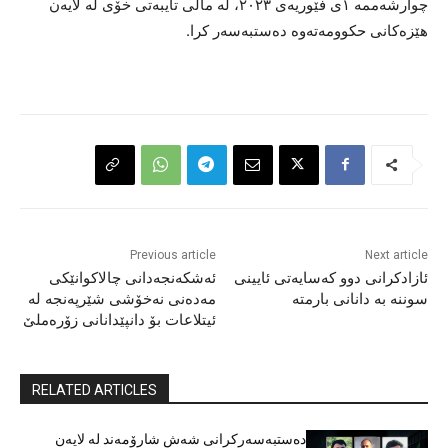
چوارشەممە ١ی فێوریەی ٢٠٢٣، لە ماڵی تایبەتی خۆی لە لایەن
هێزەکانی حکوومەتەوە دەستبەسەر کرا.
Previous article
Next article
ئازادکرانی دوو کەسایەتی ئایینی
ئەشکەنجەدانی چالاکوانێکی
سوننە بە دانانی بارمتە
مەدەنی نەخۆشی شێرپەنجە لە
ئیتلاعات بۆ دانپێدانانی زۆرەملێ
RELATED ARTICLES
دەستبەسەرکرانی شەش شارۆمەند لە لایەن