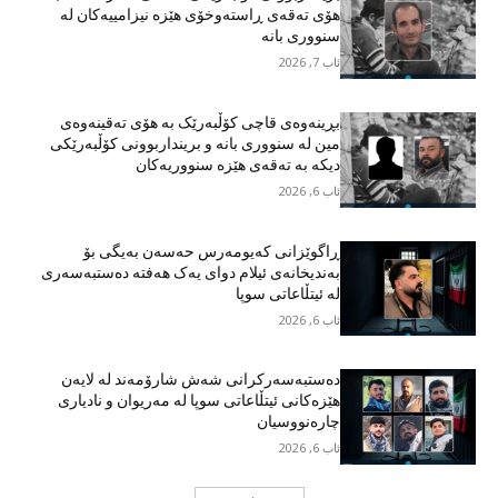
هۆی تەقەی ڕاستەوخۆی هێزە نیزامییەکان لە
سنووری بانە
ئاب 7, 2026
بڕینەوەی قاچی کۆڵبەرێک بە هۆی تەقینەوەی
مین لە سنووری بانە و برینداربوونی کۆڵبەرێکی
دیکە بە تەقەی هێزە سنووریەکان
ئاب 6, 2026
ڕاگوێزانی کەیومەرس حەسەن بەیگی بۆ
بەندیخانەی ئیلام دوای یەک هەفتە دەستبەسەری
لە ئیتڵاعاتی سوپا
ئاب 6, 2026
دەستبەسەرکرانی شەش شارۆمەند لە لایەن
هێزەکانی ئیتڵاعاتی سوپا لە مەریوان و نادیاری
چارەنووسیان
ئاب 6, 2026