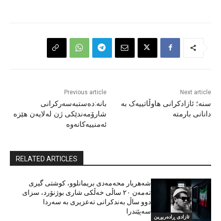
Previous article
Next article
سنە؛ ئازادکرانی هاوڵاتییەک بە
بانە:دەستبەسەرکرانی
دانانی بارمتە
شارۆمەندێکی ژن لەلایەن هێزە
ئەمنییەکانەوە
RELATED ARTICLES
شەهریار محەمەدی بریمانلوو، کوشتی گیری
تەمەن ٢٠ ساڵی خەڵکی شاری بوژنۆرد، سزای
دوو ساڵ بەندکرانی تەعزیری بە سەردا
سەپێندرا
ئازادی ڕادەربڕین