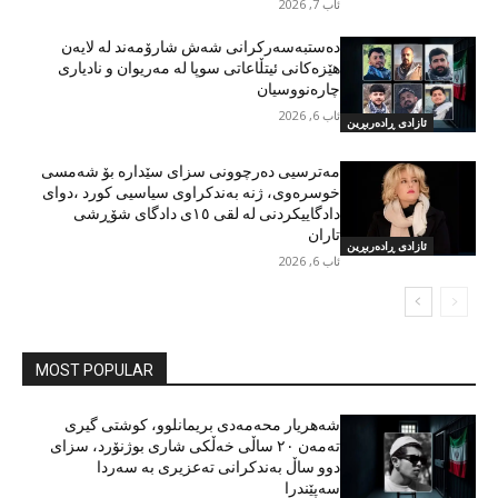
ئاب 7, 2026
دەستبەسەرکرانی شەش شارۆمەند لە لایەن
هێزەکانی ئیتڵاعاتی سوپا لە مەریوان و نادیاری
چارەنووسیان
ئاب 6, 2026
ئازادی ڕادەربڕین
مەترسیی دەرچوونی سزای سێدارە بۆ شەمسی
خوسرەوی، ژنە بەندکراوی سیاسیی کورد ،دوای
دادگاییکردنی لە لقی ١٥ی دادگای شۆڕشی
تاران
ئازادی ڕادەربڕین
ئاب 6, 2026
MOST POPULAR
شەهریار محەمەدی بریمانلوو، کوشتی گیری
تەمەن ٢٠ ساڵی خەڵکی شاری بوژنۆرد، سزای
دوو ساڵ بەندکرانی تەعزیری بە سەردا
سەپێندرا