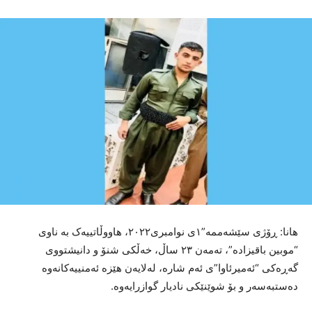
هانا: ڕۆژی سێشەممە”١ی نوامبری٢٠٢٢، هاووڵاتییەک بە ناوی
“موبین باقیزادە”، تەمەن ٢٣ ساڵ، خەڵکی شنۆ و دانیشتووی
گەڕەکی “ئەمیرئاوا”ی ئەم شارە، لەلایەن هێزە ئەمنییەکانەوە
دەستبەسەر و بۆ شوێنێکی نادیار گوازرایەوە.