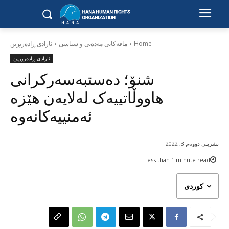
Home
مافەکانی مەدەنی و سیاسی
ئازادی ڕادەربڕین
ئازادی ڕادەربڕین
شنۆ؛ دەستبەسەرکرانی
هاووڵاتییەک لەلایەن هێزە
ئەمنییەکانەوە
تشرینی دووەم 3, 2022
Less than 1
minute read
کوردی