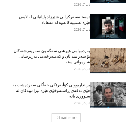
ئاب 7, 2026
دەستبەسەرکرانی شێرزاد پایانیانی لە لایەن
هێزە ئەمنییەکانەوە لە مەهاباد
ئاب 7, 2026
بەردەوامی هێرشی سەگە بێ سەرپەرشتەکان
بۆ سەر منداڵان و کەمتەرخەمی بەرپرسانی
شارەوانی سنە
ئاب 7, 2026
برینداربوونی کۆڵبەرێکی خەڵکی سەردەشت بە
هۆی تەقەی ڕاستەوخۆی هێزە نیزامییەکان لە
سنووری بانە
ئاب 7, 2026
Load more