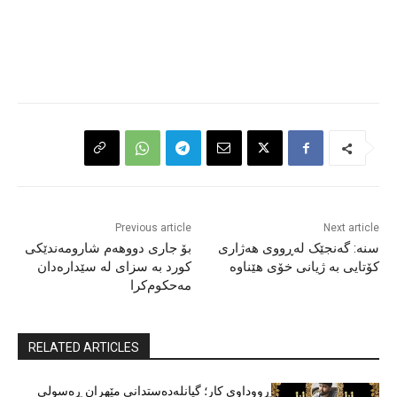
Previous article
Next article
سنە: گەنجێک لەڕووی هەژاری
بۆ جاری دووهەم شارومەندێکی
کۆتایی بە ژیانی خۆی هێناوە
کورد بە سزای لە سێدارەدان
مەحکوم‌کرا
RELATED ARTICLES
ڕووداوی کار؛ گیانلەدەستدانی مێهران ڕەسولی