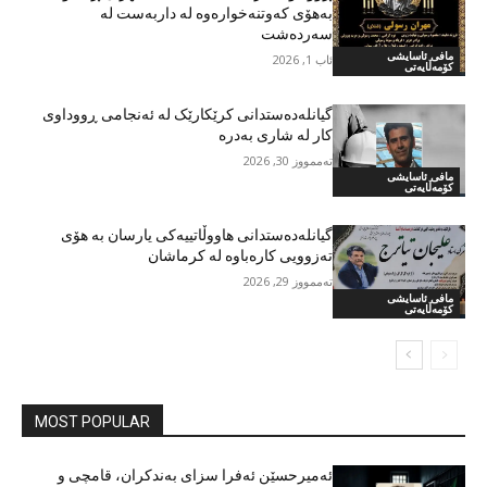
بەهۆی کەوتنەخوارەوە لە داربەست لە
سەردەشت
مافی ئاسایشی
ئاب 1, 2026
کۆمەڵایەتی
گیانلەدەستدانی کرێکارێک لە ئەنجامی ڕووداوی
کار لە شاری بەدرە
تەممووز 30, 2026
مافی ئاسایشی
کۆمەڵایەتی
گیانلەدەستدانی هاووڵاتییەکی یارسان بە هۆی
تەزوویی کارەباوە لە کرماشان
تەممووز 29, 2026
مافی ئاسایشی
کۆمەڵایەتی
MOST POPULAR
ئەمیرحسێن ئەفرا سزای بەندکران، قامچی و