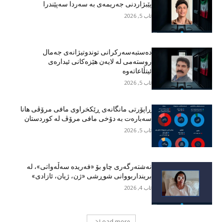
پێبژاردنی جەریمەی بە سەردا سەپێندرا
ئاب 5, 2026
دەستبەسەرکرانی توندوتیژانەی جەمال
روستەمی لە لایەن هێزەکانی ئیدارەی
ئیتڵاعاتەوە
ئاب 5, 2026
ڕاپۆرتی مانگانەی ڕێکخراوی مافی مرۆڤی هانا
سەبارەت بە دۆخی مافی مرۆڤ لە کوردستان
ئاب 5, 2026
نەشتەرگەری چاو بۆ «فەریدە سەڵەواتی»، لە
برینداربووانی شوڕشی «ژن، ژیان، ئازادی»
ئاب 4, 2026
Load more