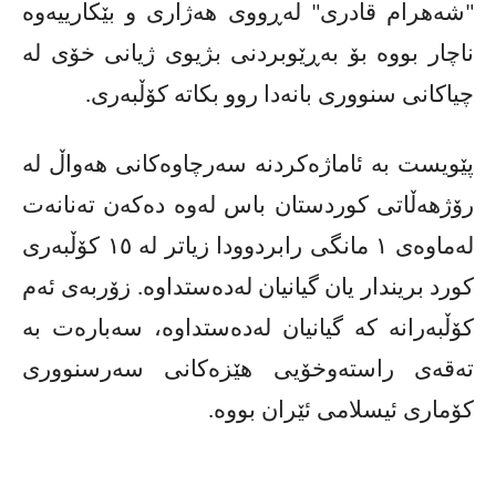
"شەهرام قادری" لەڕووی هەژاری و بێکارییەوە
ناچار بووە بۆ بەڕێوبردنی بژیوی ژیانی خۆی لە
چیاکانی سنووری بانەدا روو بکاتە کۆڵبەری.
پێویست بە ئاماژەکردنە سەرچاوەکانی هەواڵ لە
رۆژهەڵاتی کوردستان باس لەوە دەکەن تەنانەت
لەماوەی ١ مانگی رابردوودا زیاتر لە ١٥ کۆڵبەری
کورد بریندار یان گیانیان لەدەستداوە. زۆربەی ئەم
کۆڵبەرانە کە گیانیان لەدەستداوە، سەبارەت بە
تەقەی راستەوخۆیی هێزەکانی سەرسنووری
کۆماری ئیسلامی ئێران بووە.