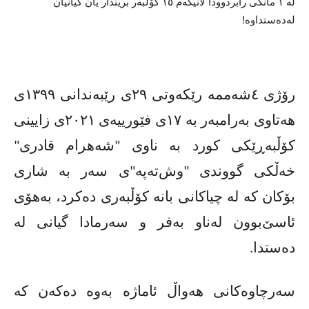
لە ١ مانگی رابردوودا لانیکەم ١٥ کۆڵبەر بریندار یان گیانیان
لەدەستداوە!
رۆژی ٤شەممە رێکەوتی ٢٩ی رێبەندانی ١٣٩٩ی
هەتاوی بەرامبەر بە ١٧ی فێورییەی ٢٠٢١ی زایینی
کۆڵبەڕێکی کورد بە ناوی "شەهرام قادری"
خەڵکی گووندی "وش‌تەپە"ی سەر بە شاری
بۆکان کە لە چیاکانی بانە کۆڵبەری
دەکرد، بەهۆی
ئاسێ‌بوون لەناو بەفر و سەرمادا گیانی لە
دەستدا.
سەرچاوەکانی هەواڵ ئاماژە بەوە دەکەن کە