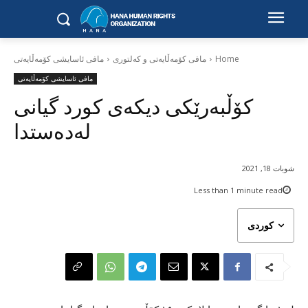
Home
مافی کۆمەڵایەتی و کەلتوری
مافی ئاسایشی کۆمەڵایەتی
مافی ئاسایشی کۆمەڵایەتی
کۆڵبەرێکی دیکەی کورد گیانی
لەدەستدا
شوبات 18, 2021
Less than 1
minute read
کوردی