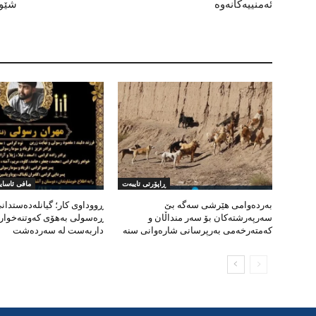
ئەمنییەکانەوە
شێوە
ڕاپۆرتی تایبەت
مافی ئاسای
بەردەوامی هێرشی سەگە بێ
ڕووداوی کار؛ گیانلەدەستدان
سەرپەرشتەکان بۆ سەر منداڵان و
ڕەسولی بەهۆی کەوتنەخوارە
کەمتەرخەمی بەرپرسانی شارەوانی سنە
داربەست لە سەردەشت