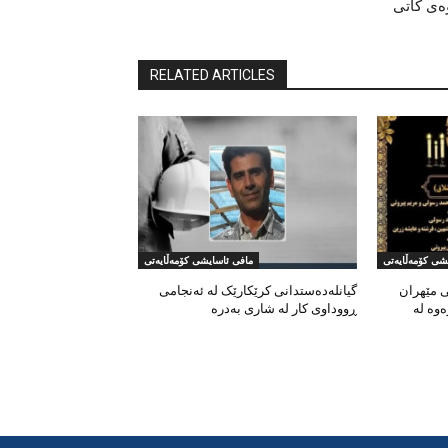
ی کاتی
RELATED ARTICLES
شی کۆمەڵایەتی
مافی ئاسایشی کۆمەڵایەتی
ی مێهران
گیانلەدەستدانی کرێکارێک لە ئەنجامی
وە لە
ڕووداوی کار لە شاری بەدرە