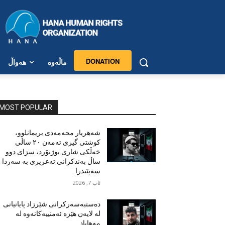
DONATION
ماڵەوە
هەواڵ
MOST POPULAR
شەهریار محەمەدی بریمانلوو،
کوشتی گیری تەمەن ٢٠ ساڵی
خەڵکی شاری بوژنۆرد، سزای دوو
ساڵ بەندکرانی تەعزیری بە سەردا
سەپێندرا
ئاب 7, 2026
دەستبەسەرکرانی شێرزاد پایانیانی
لە لایەن هێزە ئەمنییەکانەوە لە
مەهاباد