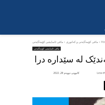
H
مافی کۆمەڵایەتی و کەلتوری
مافی ئاسایشی کۆمەڵایەتی
مافی ئاسایشی کۆمەڵایەتی
دێک لە سێدارە درا
Less t
کانوونی دووەم 28, 2022