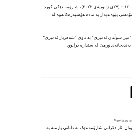
بەپێی راپۆرتی هاوکارانی هانا، رۆژی پێنجشەممە ٧ی رێبەندانی ١٤٠٠ – (٢٧ی ژانوییەی ٢٠٢٢)، شارۆمەندێکی کورد
٧٠ ساڵ و خەڵکی شنۆ بە تۆمەتی پێوەندیدار بە مادە هۆشبەرەکانەوە لە
شپەڕی ئەمساڵ کوڕی "میر سوڵتان ئەمیری" بە ناوی "شەهریار ئەمیری"
Previous ar
وان: ئازادکرانی شارۆمەندێک بە دانانی بارمتە بە