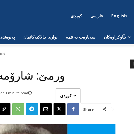
English
فارسی
کوردی
بڵاوکراوەکان
سەبارەت بە ئێمە
بواری چالاکیەکانمان
پەیوەندی
ome
ورمێ: شارۆمەن
han 1
minute read
کوردی
Share