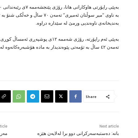
بە ناوی “میر سوڵتان ئەمیری” تەمەن 
بەندیخانەی ناوەندیی ورمێ لە سێدارە دراوە.
بەپێی ئەم راپۆرتە، رۆژی شەممە ١٢ی پو
تەمەن ٤٢ ساڵ بە تۆمەتی پێوەندیدار بە مادە هۆشبەرەکانەوە لە بەندیخانەی ورمێ لە سێدارە درابوو.
Share
ticle
Next article
بانە: دەستبەسەرکرانی دوو برا لەلایەن هێزە
مەری