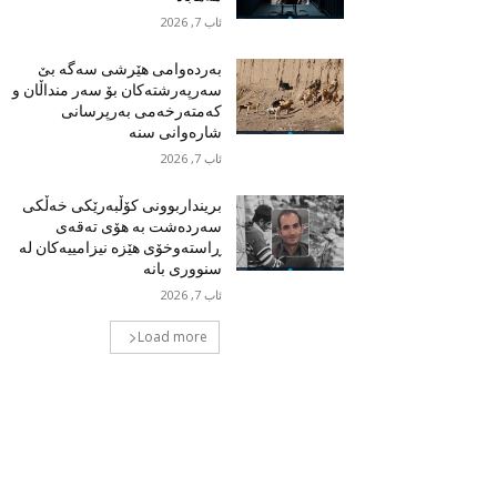
ئاب 7, 2026
بەردەوامی هێرشی سەگە بێ
سەرپەرشتەکان بۆ سەر منداڵان و
کەمتەرخەمی بەرپرسانی
شارەوانی سنە
ئاب 7, 2026
برینداربوونی کۆڵبەرێکی خەڵکی
سەردەشت بە هۆی تەقەی
ڕاستەوخۆی هێزە نیزامییەکان لە
سنووری بانە
ئاب 7, 2026
Load more