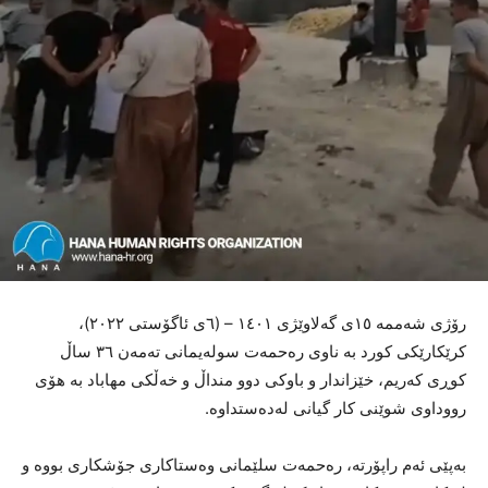
رۆژی شەممە ١٥ی گەلاوێژی ١٤٠١ – (٦ی ئاگۆستی ٢٠٢٢)،
کرێکارێکی کورد بە ناوی رەحمەت سولەیمانی تەمەن ٣٦ ساڵ
کوڕی کەریم، خێزاندار و باوکی دوو منداڵ و خەڵکی مهاباد بە هۆی
رووداوی شوێنی کار گیانی لەدەستداوە.
بەپێی ئەم راپۆرتە، رەحمەت سلێمانی وەستاکاری جۆشکاری بووە و