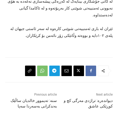
لە کاتی جۆشکاری بینایەک لە گەڕەکی پیشەسازی نەغەدە بە هۆی
نەبوونی ئەمنییەتی شوێنی کار بەربۆتەوە و لە ئاکامدا گیانی
لەدەستداوە.
ئێران لە باری ئەمنییەتی شوێنی کارەوە لە سەر ئاستی جیهان لە
پلەی ١٠٢دایە و بووەتە وڵاتێکی زۆر نائەمن بۆ کرێکاران.
Previous article
Next article
دیواندەرە: تراژدی مەرگی کچ و
سنە: تەیموور خالدیان ساڵێک
کوڕێکی عاشق
بەندکرانی بەسەردا سەپا