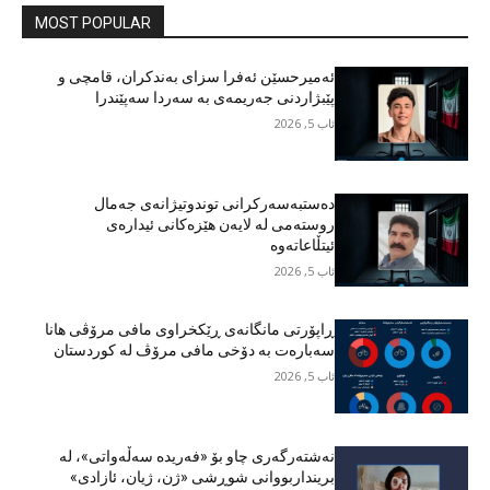
MOST POPULAR
ئەمیرحسێن ئەفرا سزای بەندکران، قامچی و
پێبژاردنی جەریمەی بە سەردا سەپێندرا
ئاب 5, 2026
دەستبەسەرکرانی توندوتیژانەی جەمال
روستەمی لە لایەن هێزەکانی ئیدارەی
ئیتڵاعاتەوە
ئاب 5, 2026
ڕاپۆرتی مانگانەی ڕێکخراوی مافی مرۆڤی هانا
سەبارەت بە دۆخی مافی مرۆڤ لە کوردستان
ئاب 5, 2026
نەشتەرگەری چاو بۆ «فەریدە سەڵەواتی»، لە
برینداربووانی شوڕشی «ژن، ژیان، ئازادی»