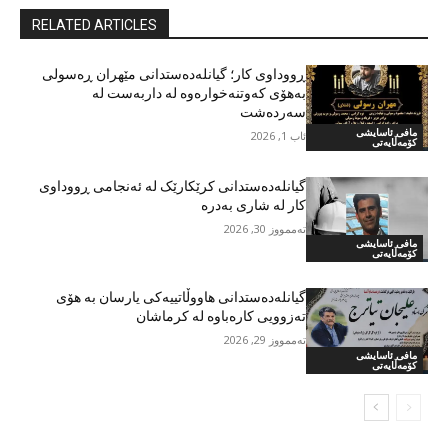
RELATED ARTICLES
ڕووداوی کار؛ گیانلەدەستدانی مێهران ڕەسولی
بەهۆی کەوتنەخوارەوە لە داربەست لە
سەردەشت
مافی ئاسایشی
ئاب 1, 2026
کۆمەڵایەتی
گیانلەدەستدانی کرێکارێک لە ئەنجامی ڕووداوی
کار لە شاری بەدرە
تەممووز 30, 2026
مافی ئاسایشی
کۆمەڵایەتی
گیانلەدەستدانی هاووڵاتییەکی یارسان بە هۆی
تەزوویی کارەباوە لە کرماشان
تەممووز 29, 2026
مافی ئاسایشی
کۆمەڵایەتی