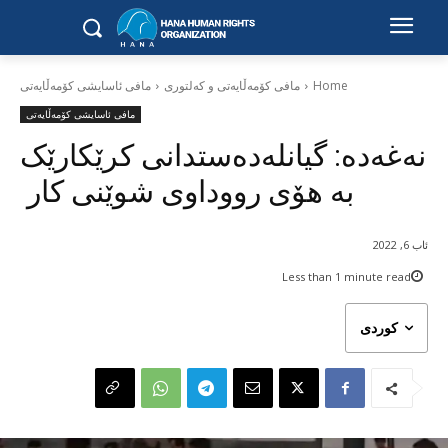
Home
مافی کۆمەڵایەتی و کەلتوری
مافی ئاسایشی کۆمەڵایەتی
مافی ئاسایشی کۆمەڵایەتی
نەغەدە: گیانلەدەستدانی کرێکارێک
بە هۆی رووداوی شوێنی کار
ئاب 6, 2022
Less than 1
minute read
کوردی