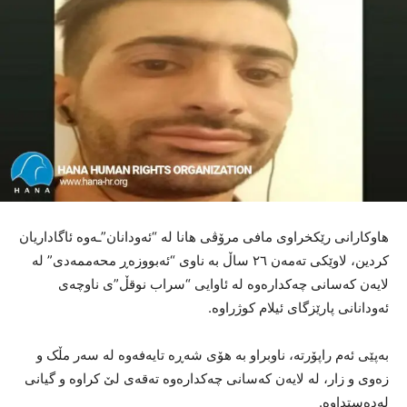
هاوکارانی رێکخراوی مافی مرۆڤی هانا لە “ئەودانان”ـەوە ئاگاداریان
کردین، لاوێکی تەمەن ٢٦ ساڵ بە ناوی “ئەبووزەڕ محەممەدی” لە
لایەن کەسانی چەکدارەوە لە ئاوایی “سراب نوقڵ”ی ناوچەی
ئەودانانی پارێزگای ئیلام کوژراوە.
بەپێی ئەم راپۆرتە، ناوبراو بە هۆی شەڕە تایەفەوە لە سەر مڵک و
زەوی و زار، لە لایەن کەسانی چەکدارەوە تەقەی لێ کراوە و گیانی
لەدەستداوە.