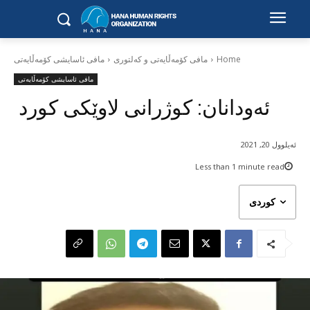
Home
مافی کۆمەڵایەتی و کەلتوری
مافی ئاسایشی کۆمەڵایەتی
مافی ئاسایشی کۆمەڵایەتی
ئەودانان: کوژرانی لاوێکی کورد
ئەیلوول 20, 2021
Less than 1
minute read
کوردی