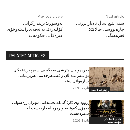
Previous article
Next article
سنە: پێنج ساڵ نادیار بوونی
نەوسوود: بریندارکرانی
چارەنووسی چالاکێکی
کۆڵبەرێک بە تەقەی راستەوخۆی
فەرهەنگی
هێزەکانی حکومەت
RELATED ARTICLES
بەردەوامی هێرشی سەگە بێ سەرپەرشتەکان
بۆ سەر منداڵان و کەمتەرخەمی بەرپرسانی
شارەوانی سنە
ئاب 7, 2026
ڕاپۆرتی تایبەت
ڕووداوی کار؛ گیانلەدەستدانی مێهران ڕەسولی
بەهۆی کەوتنەخوارەوە لە داربەست لە
سەردەشت
مافی ئاسایشی
ئاب 1, 2026
کۆمەڵایەتی