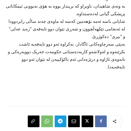
بە وتەی شاهیدان، ناوبراو کە بریندار بووە بە هۆی نەبوونی ئیمکاناتی
پزیشکی گیانی لەدەستداوە.
شایانی باسە ئەمە نۆهەمین کەسە لە ماوەی چەند ساڵی رابردوودا
لە ئەنجامی تێکهەڵچوون و شەڕی نێوان دوو تایەفەی "زەید عەلی"
و "بیری" دەکوژرێ.
بەپێی سەرچاوەکانی ئاگادار، نەکراوە ئەو دوو تایەفەیە ئاشت
بکرێنەوە و لەولاشەو کاربەدەستانی حکومەت خەریک دووبەرەکی و
نانەوەی ئاژاوە و درێژەدانی ئەم ناکۆکییەن لە نێوان ئەو دوو
تایەفەیەدا.