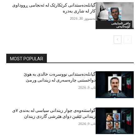
گیانلەدەستدانی کرێکارێک لە ئەنجامی ڕووداوی
کار لە شاری بەدرە
تەممووز 30, 2026
مافی ئاسایشی
کۆمەڵایەتی
MOST POPULAR
گیانلەدەستدانی نووسرەت خالدی بە هوێ
دواخستنی چارەسەری لە زیندانی ورمێ
ئاب 9, 2026
گواستنەوەی چوار زیندانی سیاسی لە بەندی ٧ی
زیندانی ئێڤین دوای هێرشی گاردی زیندان
ئاب 9, 2026