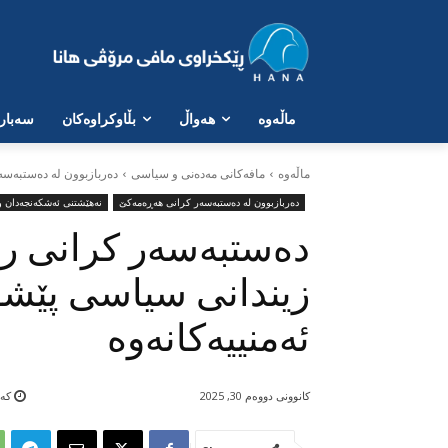
ماڵەوە
هەواڵ
بڵاوکراوەکان
سەبارە
ماڵه‌وه‌
مافەکانی مەدەنی و سیاسی
دەربازبوون لە دەستبەس
دەربازبوون لە دەستبەسەر کرانی هەڕەمەکێ
نەهێشتنی ئەشکەنجەدان و 
دەستبەسەر کرانی رە
زیندانی سیاسی پێشوو
ئەمنییەکانەوە
کانوونی دووەم 30, 2025
کەمت