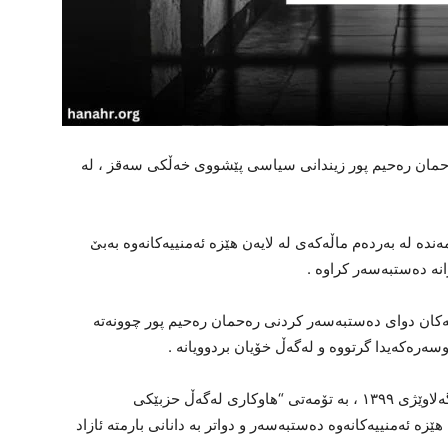
ڕۆژی چوارشەممە “١٠ی ڕێبەندانی ١٤٠٣” رەحمان رەحیم پور زیندانی سیاسی پێشووی خەڵکی سەقز ، لە
مەندە لە بەردەم ماڵەکەی لە لایەن هێزە ئەمنییەکانەوە بەبێ
ە دەستبەسەر کراوە .
ییەکان دوای دەستبەسەر کردنی رەحمان رەحیم پور چوونەتە
ەرەکەیدا گرتووە و لەگەڵ خۆیان بردوویانە .
شایانی باسە رەحمان رەحیم پور لە رێکەوتی ٢٢ی گەلاوێژی ١٣٩٩ ، بە تۆمەتی “هاوکاری لەگەڵ حزبێکی
زە ئەمنییەکانەوە دەستبەسەر و دواتر بە دانانی بارمتە ئازاد