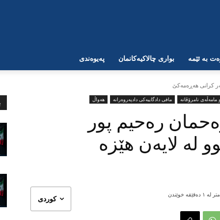
ت بە ئێمە
بواری چالاکیەکانمان
پەیوەندی
ەر کرانی هەڕەمەکێ
مامەڵەی نامرۆڤانە
مافی دادگاییەکی دادپەروەرانە
هەواڵ
ب
حمان رەحیم پور
 لە لایەن هێزە
ر لە ١
دەقێقە خوێندن
کوردی