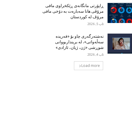
ڕاپۆرتی مانگانەی ڕێکخراوی مافی
مرۆڤی هانا سەبارەت بە دۆخی مافی
مرۆڤ لە کوردستان
ئاب 5, 2026
نەشتەرگەری چاو بۆ «فەریدە
سەڵەواتی»، لە برینداربووانی
شوڕشی «ژن، ژیان، ئازادی»
ئاب 4, 2026
Load more