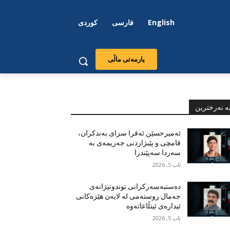
English
فارسی
کوردی
یارمەتی ماڵی
ە نەرخترین
ئەمیرحسێن ئەفرا سزای بەندکران،
قامچی و پێبژاردنی جەریمەی بە
سەردا سەپێندرا
ئاب 5, 2026
دەستبەسەرکرانی توندوتیژانەی
جەمال روستەمی لە لایەن هێزەکانی
ئیدارەی ئیتڵاعاتەوە
ئاب 5, 2026