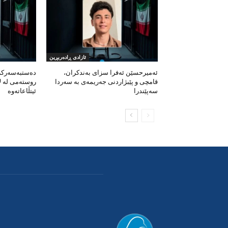
ئازادی ڕادەربڕین
ئەمیرحسێن ئەفرا سزای بەندکران،
دەستبەسەرکرا
قامچی و پێبژاردنی جەریمەی بە سەردا
روستەمی لە لا
سەپێندرا
ئیتڵاعاتەوە