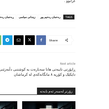
کرابوو .
TAGS
رەحمان رەحیم پور
زیندانی سیاسی
ڕەحمان رەحی
Share
Next article
ڕاپۆرتی تایبەتی هانا سەبارەت بە کوشتنی دڵتەزێنی
دایکێک و کۆرپە ٨ مانگانەکەی لە کرماشان
زۆرتر لەسەر ئەم بابەتە