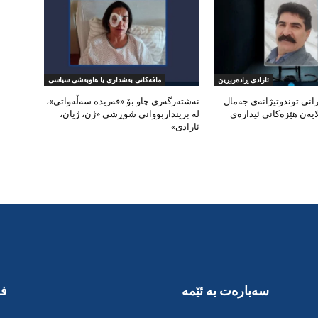
ئازادی ڕادەربڕین
مافەکانی بەشداری یا هاوبەشی سیاسی
نی توندوتیژانەی جەمال
نەشتەرگەری چاو بۆ «فەریدە سەڵەواتی»،
یەن هێزەکانی ئیدارەی
لە برینداربووانی شوڕشی «ژن، ژیان،
ئازادی»
سەبارەت بە ئێمە
فۆ