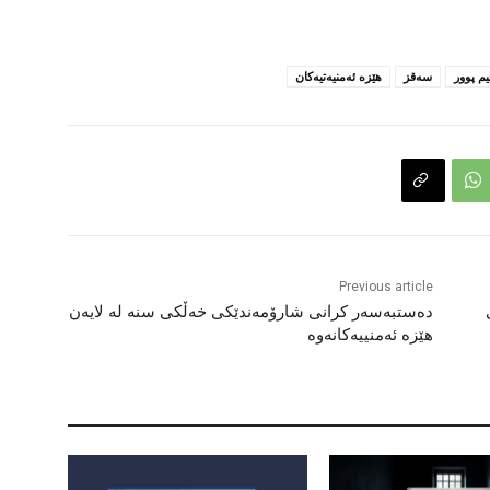
م پوور
سەقز
هێزە ئەمنیەتیەکان
Previous article
دەستبەسەر کرانی شارۆمەندێکی خەڵکی سنە لە لایەن
هێزە ئەمنییەکانەوە