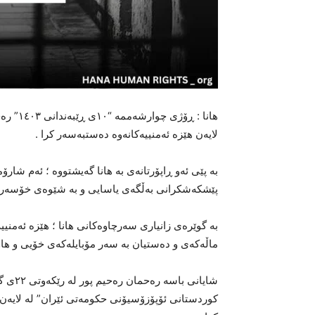
هانا : 
لایەن هێزە ئەمنییەکانەوە دەستبەسەر کرا .
بە پێی ئەو ڕاپۆرتانەی بە هانا گەیشتووە ؛ ئەم شارۆ
پێشکەشکرانی بەڵگەی یاسایی و بە شێوەی خۆسەران
بە گوێرەی زانیاری سەرچاوەکانی هانا ؛ هێزە ئەمن
ماڵەکەی و دەستیان بە سەر مۆبایلەکەی خۆیی و هاوس
کوردستانی ئۆپۆزۆسیۆنی حکومەتی ئێران” له لایەن هێ