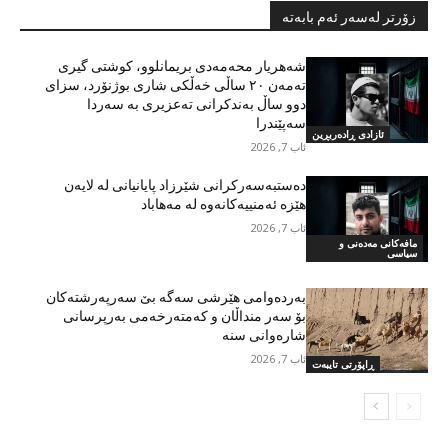
زۆرتر لەسەر ئەم بابەتە
شەهریار محەمەدی بریمانلوو، کوشتی گیری
تەمەن ٢٠ ساڵی خەڵکی شاری بوژنۆرد، سزای
دوو ساڵ بەندکرانی تەعزیری بە سەردا
سەپێندرا
ئازادی ڕادەربڕین
ئاب 7, 2026
دەستبەسەرکرانی شێرزاد پایانیانی لە لایەن
هێزە ئەمنییەکانەوە لە مەهاباد
ئاب 7, 2026
مافەکانی مەدەنی و
سیاسی
بەردەوامی هێرشی سەگە بێ سەرپەرشتەکان
بۆ سەر منداڵان و کەمتەرخەمی بەرپرسانی
شارەوانی سنە
ئاب 7, 2026
ڕاپۆرتی تایبەت