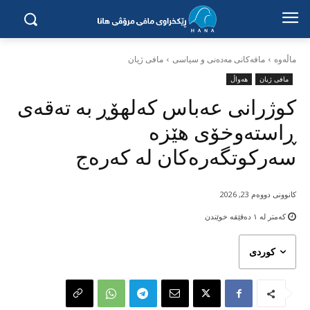
ماڵه‌وه‌
مافەکانی مەدەنی و سیاسی
مافی ژیان
مافی ژیان
هەواڵ
کوژرانی عەباس کەلهۆڕ بە تەقەی
ڕاستەوخۆی هێزە
سەرکوتگەرەکان لە کەرەج
کانوونی دووەم 23, 2026
کەمتر لە ١
دەقێقە خوێندن
کوردی