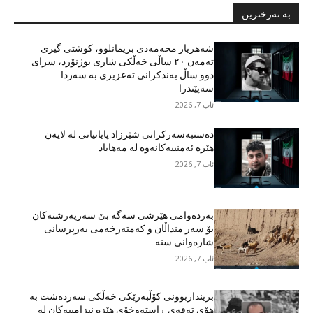
بە نەرخترین
شەهریار محەمەدی بریمانلوو، کوشتی گیری
تەمەن ٢٠ ساڵی خەڵکی شاری بوژنۆرد، سزای
دوو ساڵ بەندکرانی تەعزیری بە سەردا
سەپێندرا
ئاب 7, 2026
دەستبەسەرکرانی شێرزاد پایانیانی لە لایەن
هێزە ئەمنییەکانەوە لە مەهاباد
ئاب 7, 2026
بەردەوامی هێرشی سەگە بێ سەرپەرشتەکان
بۆ سەر منداڵان و کەمتەرخەمی بەرپرسانی
شارەوانی سنە
ئاب 7, 2026
برینداربوونی کۆڵبەرێکی خەڵکی سەردەشت بە
هۆی تەقەی ڕاستەوخۆی هێزە نیزامییەکان لە