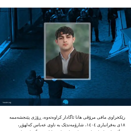
رێکخراوی مافی مرۆڤی هانا ئاگادار کراوەتەوە، ڕۆژی پێنجشەممە
١٨ی بەفرانباری ١٤٠٤، شارۆمەندێک بە ناوی عەباس کەلهۆڕ،