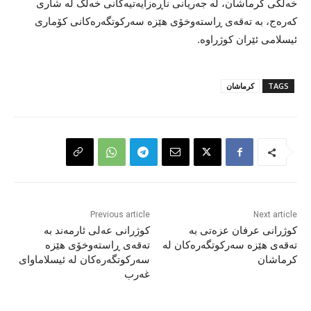
خەڵکی کرماشان، لە جەریانی ناڕەزایەتیەکانی خەڵک لە شاری
کەرەج، بە تەقەی ڕاستەوخۆی هێزە سەرکوتگەرەکانی کۆماری
ئیسلامی ئێران کوژراوە.
TAGS
کرماشان
Previous article
Next article
کوژرانی عرفان عزەتی بە
کوژرانی عەلی ئارمەند بە
تەقەی هێزە سەرکوتگەرەکان لە
تەقەی ڕاستەوخۆی هێزە
کرماشان
سەرکوتگەرەکان لە ئیسلاماوای
غەرب