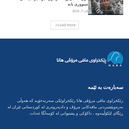
سنووری بانە
ئاب 7, 2026
Load more
سەبارەت بە ئێمە
رێکخراوی مافی مرۆڤی هانا رێکخراوێکی سەربەخۆیە کە هەوڵی
بەرەوپێشبردنی مافەکانی مرۆڤ و دادپەروەری لە کوردستانی ئێران لە
ڕێگای لێکۆڵینەوە ، داکۆکی و پشتیوانی لە کۆمەڵگا ئەدات .