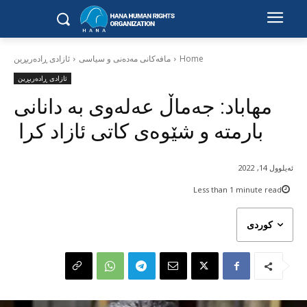
Home
مافەکانی مەدەنی و سیاسی
ئازادی ڕادەربڕین
ئازادی ڕادەربڕین
مهاباد: جەماڵ عەلەوی بە دانانی
بارمتە و شێوەی کاتی ئازاد کرا
ئەیلوول 14, 2022
Less than 1
minute read
کوردی