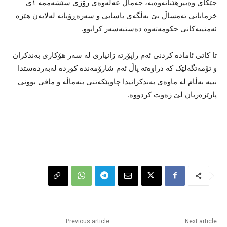
جێگای وەبیرهێنانەوەیە، جەماڵ عەلەوەی رۆژی سێشەممە ١ی
خرمانانی ئەمساڵ بێ بەڵگەی یاسایی و سەرەڕۆیانە لەلایەن هێزە
ئەمنییەکانی حکومەتەوە دەستبەسەر کرابوو.
تا کاتی ئامادە کردنی ئەم راپۆرتە زانیاری لە سەر هۆکاری بەندکران
و تۆمەتگەلێک کە دراوەتە پاڵ ئەم شارۆمەندە کوردە لەبەردەستدا
نییە بەڵام لە ماوەی بەندکرانیدا چاوپێکەتنی بنەماڵە و مافی بوونی
پارێزەریان لێ زەوت کردووە.
Previous article
Next article