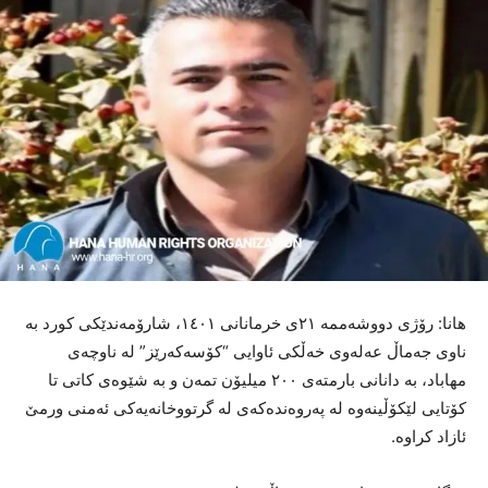
هانا: رۆژی دووشەممە ٢١ی خرمانانی ١٤٠١، شارۆمەندێکی کورد بە
ناوی جەماڵ عەلەوی خەڵکی ئاوایی “کۆسەکەرێز” لە ناوچەی
مهاباد، بە دانانی بارمتەی ٢٠٠ میلیۆن تمەن و بە شێوەی کاتی تا
کۆتایی لێکۆڵینەوە لە پەروەندەکەی لە گرتووخانەیەکی ئەمنی ورمێ
ئازاد کراوە.