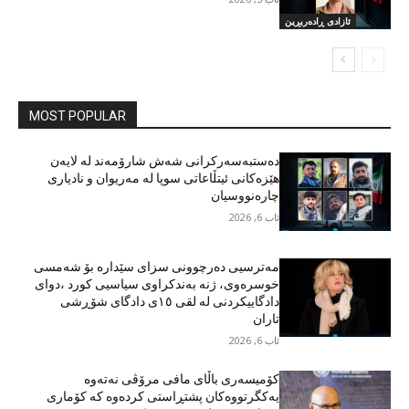
ئازادی ڕادەربڕین
MOST POPULAR
دەستبەسەرکرانی شەش شارۆمەند لە لایەن
هێزەکانی ئیتڵاعاتی سوپا لە مەریوان و نادیاری
چارەنووسیان
ئاب 6, 2026
مەترسیی دەرچوونی سزای سێدارە بۆ شەمسی
خوسرەوی، ژنە بەندکراوی سیاسیی کورد ،دوای
دادگاییکردنی لە لقی ١٥ی دادگای شۆڕشی
تاران
ئاب 6, 2026
کۆمیسەری باڵای مافی مرۆڤی نەتەوە
یەکگرتووەکان پشتڕاستی کردەوە کە کۆماری