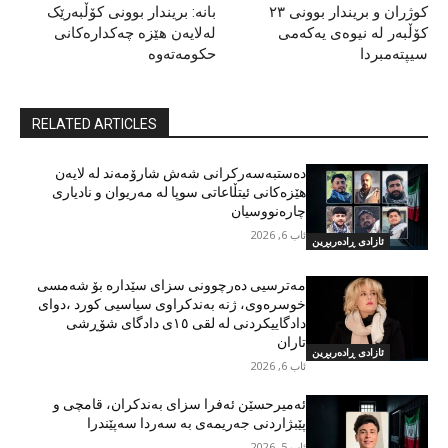
کوژران و بریندار بوونی ٢٣
بانە: بریندار بوونی کۆڵبەرێک
کۆڵبەر لە نیوەی یەکەمی
لەلایەن هێزە چەکدارەکانی
سیپتەمبردا
حکومەتەوە
RELATED ARTICLES
دەستبەسەرکرانی شەش شارۆمەند لە لایەن
هێزەکانی ئیتڵاعاتی سوپا لە مەریوان و نادیاری
چارەنووسیان
ئاب 6, 2026
ئازادی ڕادەربڕین
مەترسیی دەرچوونی سزای سێدارە بۆ شەمسی
خوسرەوی، ژنە بەندکراوی سیاسیی کورد ،دوای
دادگاییکردنی لە لقی ١٥ی دادگای شۆڕشی
تاران
ئازادی ڕادەربڕین
ئاب 6, 2026
ئەمیرحسێن ئەفرا سزای بەندکران، قامچی و
پێبژاردنی جەریمەی بە سەردا سەپێندرا
ئاب 5, 2026