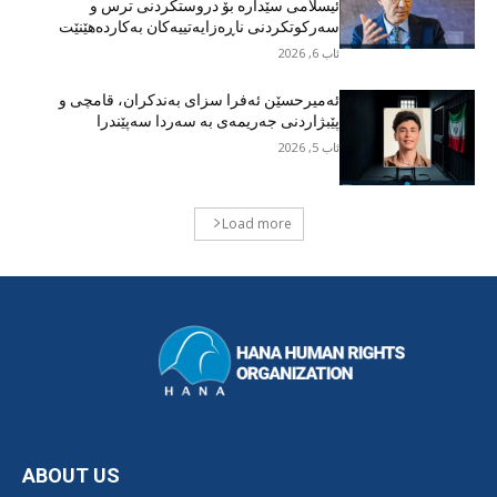
ئیسلامی سێدارە بۆ دروستکردنی ترس و
سەرکوتکردنی ناڕەزایەتییەکان بەکاردەهێنێت
ئاب 6, 2026
ئەمیرحسێن ئەفرا سزای بەندکران، قامچی و
پێبژاردنی جەریمەی بە سەردا سەپێندرا
ئاب 5, 2026
Load more
ABOUT US