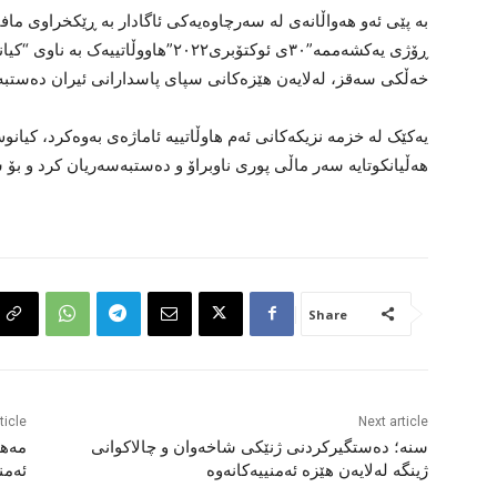
بە پێی ئەو هەواڵانەی لە سەرچاوەیەکی ئاگادار به ڕێکخراوی ما
خەڵکی سەقز، لەلایەن هێزەکانی سپای پاسدارانی ئیران دەستبە
یەکێک لە خزمە ​​نزیکەکانی ئەم هاوڵاتییە ئاماژەی بەوەکرد، کیان
هەڵیانکوتایە سەر ماڵی پوری ناوبراۆ و دەستبەسەریان کرد و بۆ ش
Share
ticle
Next article
سنە؛ دەستگیرکردنی ژنێکی شاخەوان و چالاکوانی
مەها
ژینگە لەلایەن هێزە ئەمنییەکانەوە
ئەمن