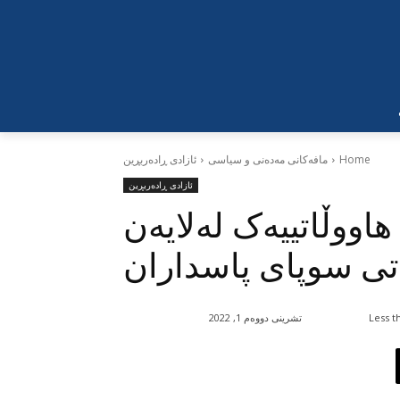
Home
مافەکانی مەدەنی و سیاسی
ئازادی ڕادەربڕین
ئازادی ڕادەربڕین
اووڵاتییەک لەلایەن
اتی سوپای پاسداران
Less t
تشرینی دووەم 1, 2022