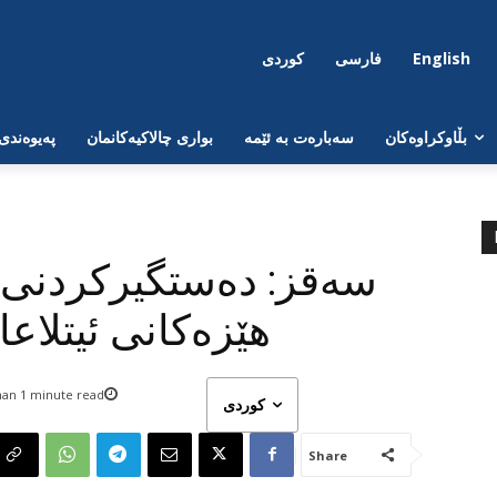
English
فارسی
کوردی
بڵاوکراوەکان
سەبارەت بە ئێمە
بواری چالاکیەکانمان
پەیوەندی
سەقز: دەستگیرکردنی ه
هێزەکانی ئیتلاع
han 1
minute read
کوردی
Share