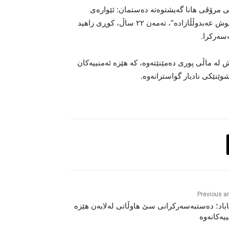
فی مرۆڤی هانا گەیشتوەتە دەستمان: ئێوارەی
ڕۆژی یەکشەممە”٣٠ی ئوکتۆبری٢٠٢٢”هاووڵاتییەک بە ناوی “کیانوش عەبدوڵڵازادە”، تەمەن ٢٢ ساڵ، کوڕی زاهید
سەرکرا.
وش لە ماڵی پوری دەمێنێتەوە، کە هێزە ئەمنییەکان
وێنێکی نادیار گواسترانەوە.
Previous ar
باد؛ دەستبەسەرکرانی سێ هاوڵاتی لەلایەن هێزە
ییەکانەوە