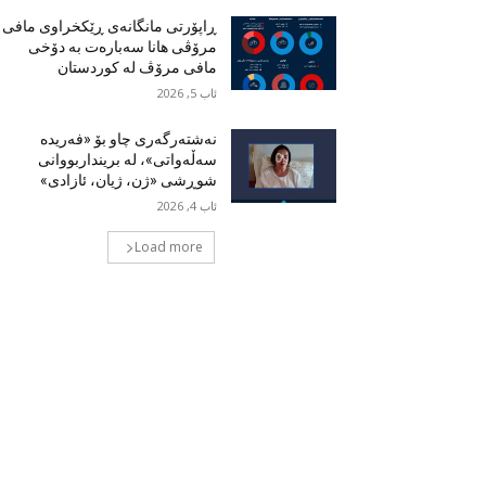
ڕاپۆرتی مانگانەی ڕێکخراوی مافی
مرۆڤی هانا سەبارەت بە دۆخی
مافی مرۆڤ لە کوردستان
ئاب 5, 2026
نەشتەرگەری چاو بۆ «فەریدە
سەڵەواتی»، لە برینداربووانی
شوڕشی «ژن، ژیان، ئازادی»
ئاب 4, 2026
Load more