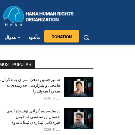
DONATION
ماڵەوە
هەواڵ
MOST POPULAR
ئەمیرحسێن ئەفرا سزای بەندکران،
قامچی و پێبژاردنی جەریمەی بە
سەردا سەپێندرا
ئاب 5, 2026
دەستبەسەرکرانی توندوتیژانەی
جەمال روستەمی لە لایەن
هێزەکانی ئیدارەی ئیتڵاعاتەوە
ئاب 5, 2026