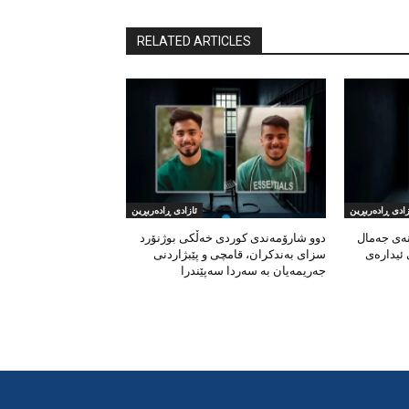
RELATED ARTICLES
زادی ڕادەربڕین
ئازادی ڕادەربڕین
نەی جەمال
دوو شارۆمەندی کوردی خەڵکی بوژنۆرد
 ئیدارەی
سزای بەندکران، قامچی و پێبژاردنی
جەریمەیان بە سەردا سەپێندرا