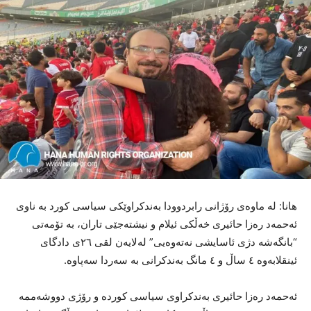
هانا: لە ماوەی رۆژانی رابردوودا بەندکراوێکی سیاسی کورد بە ناوی
ئەحمەد رەزا حائیری خەڵکی ئیلام و نیشتەجێی تاران، بە تۆمەتی
“بانگەشە دژی ئاسایشی نەتەوەیی” لەلایەن لقی ٢٦ی دادگای
ئینقلابەوە ٤ ساڵ و ٤ مانگ بەندکرانی بە سەردا سەپاوە.
ئەحمەد رەزا حائیری بەندکراوی سیاسی کوردە و رۆژی دووشەممە