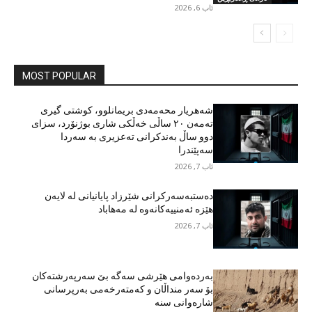
ئاب 6, 2026
MOST POPULAR
شەهریار محەمەدی بریمانلوو، کوشتی گیری
تەمەن ٢٠ ساڵی خەڵکی شاری بوژنۆرد، سزای
دوو ساڵ بەندکرانی تەعزیری بە سەردا
سەپێندرا
ئاب 7, 2026
دەستبەسەرکرانی شێرزاد پایانیانی لە لایەن
هێزە ئەمنییەکانەوە لە مەهاباد
ئاب 7, 2026
بەردەوامی هێرشی سەگە بێ سەرپەرشتەکان
بۆ سەر منداڵان و کەمتەرخەمی بەرپرسانی
شارەوانی سنە