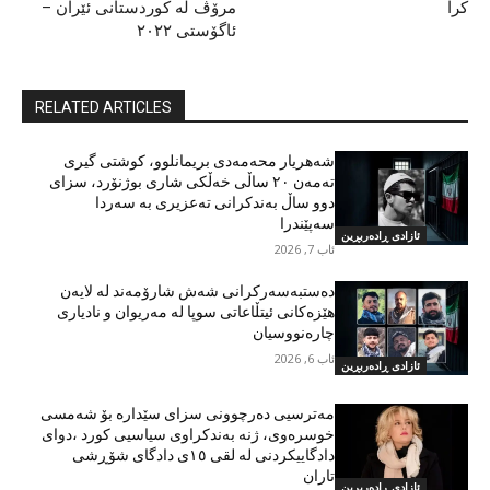
کرا
مرۆڤ لە کوردستانی ئێران –
ئاگۆستی ٢٠٢٢
RELATED ARTICLES
شەهریار محەمەدی بریمانلوو، کوشتی گیری
تەمەن ٢٠ ساڵی خەڵکی شاری بوژنۆرد، سزای
دوو ساڵ بەندکرانی تەعزیری بە سەردا
سەپێندرا
ئازادی ڕادەربڕین
ئاب 7, 2026
دەستبەسەرکرانی شەش شارۆمەند لە لایەن
هێزەکانی ئیتڵاعاتی سوپا لە مەریوان و نادیاری
چارەنووسیان
ئاب 6, 2026
ئازادی ڕادەربڕین
مەترسیی دەرچوونی سزای سێدارە بۆ شەمسی
خوسرەوی، ژنە بەندکراوی سیاسیی کورد ،دوای
دادگاییکردنی لە لقی ١٥ی دادگای شۆڕشی
تاران
ئازادی ڕادەربڕین