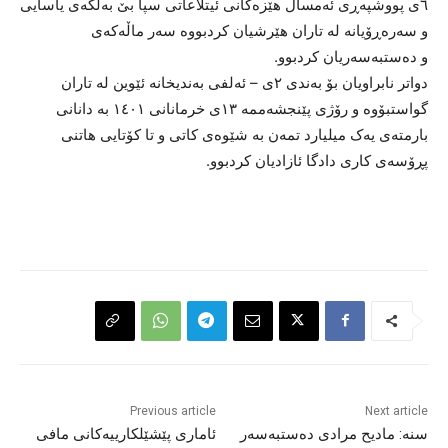
٦ی پووشپەڕی ئەمساڵ هێزەکانی ئیتلاعاتی سپا بێ بەڵگەی یاسایی
و سەرەڕۆیانە لە تاران هێرشیان کردبووە سەر ماڵەکەی
و دەستبەسەریان کردبوو.
دواتر نابراویان بۆ بەندی ٢ی – ئەلفی بەندیخانە ئێوین لە تاران
گواستبۆوە و رۆژی پێنجشەممە ١٣ی خرمانانی ١٤٠١ بە دانانی
بارمتەی یەک میلیارد تمەن بە شێوەی کاتی و تا کۆتایی هاتنی
پڕۆسەی کاری دادگا ئازادیان کردبوو.
Previous article
Next article
سنە: مادیح مرادی دەستبەسەر
ئاماری پێشێلکارییەکانی مافی