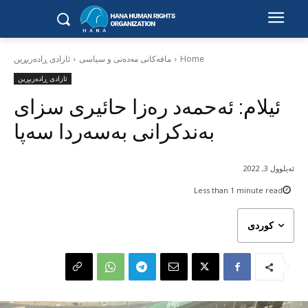
Home
مافەکانی مەدەنی و سیاسی
ئازادی ڕادەربڕین
ئازادی ڕادەربڕین
ئیلام: ئەحمەد رەزا حائیری سزای
بەندکرانی بەسەردا سەپا
ئەیلوول 3, 2022
Less than 1
minute read
کوردی