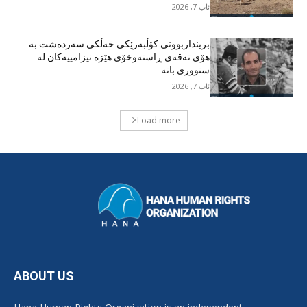
ئاب 7, 2026
برینداربوونی کۆڵبەرێکی خەڵکی سەردەشت بە
هۆی تەقەی ڕاستەوخۆی هێزە نیزامییەکان لە
سنووری بانە
ئاب 7, 2026
Load more
ABOUT US