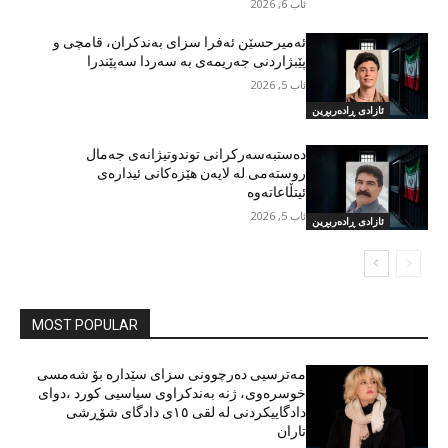
ئاب 6, 2026
ئەمیرحسێن ئەفرا سزای بەندکران، قامچی و
پێبژاردنی جەریمەی بە سەردا سەپێندرا
ئاب 5, 2026
ئازادی ڕادەربڕین
دەستبەسەرکرانی توندوتیژانەی جەمال
روستەمی لە لایەن هێزەکانی ئیدارەی
ئیتڵاعاتەوە
ئاب 5, 2026
ئازادی ڕادەربڕین
MOST POPULAR
مەترسیی دەرچوونی سزای سێدارە بۆ شەمسی
خوسرەوی، ژنە بەندکراوی سیاسیی کورد ،دوای
دادگاییکردنی لە لقی ١٥ی دادگای شۆڕشی
تاران