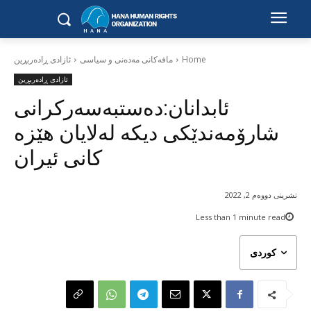
Home
مافەکانی مەدەنی و سیاسی
ئازادی ڕادەربڕین
ئازادی ڕادەربڕین
ئابدانان:دەستبەسەرکرانی
شارۆمەندێکی دیکە لەلایان هێزە
کانی ئیران
تشرینی دووەم 2, 2022
Less than 1
minute read
کوردی