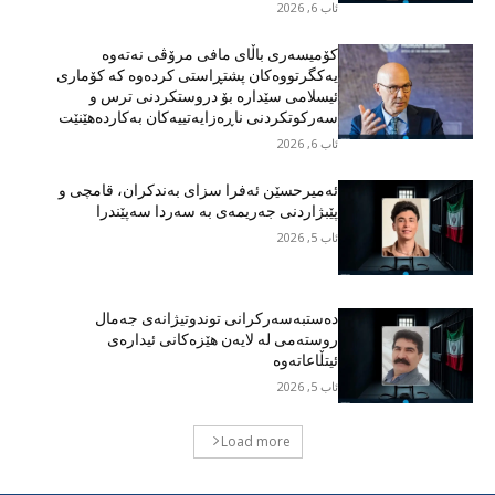
ئاب 6, 2026
کۆمیسەری باڵای مافی مرۆڤی نەتەوە
یەکگرتووەکان پشتڕاستی کردەوە کە کۆماری
ئیسلامی سێدارە بۆ دروستکردنی ترس و
سەرکوتکردنی ناڕەزایەتییەکان بەکاردەهێنێت
ئاب 6, 2026
ئەمیرحسێن ئەفرا سزای بەندکران، قامچی و
پێبژاردنی جەریمەی بە سەردا سەپێندرا
ئاب 5, 2026
دەستبەسەرکرانی توندوتیژانەی جەمال
روستەمی لە لایەن هێزەکانی ئیدارەی
ئیتڵاعاتەوە
ئاب 5, 2026
Load more