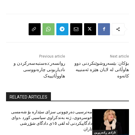
Previous article
Next article
بۆکان: بێسەروشوێنکردنی دوو
روانسەر:دەستبەسەرکردن و
هاوڵاتی لە لایان هێزە ئەمنییە
نادیاربونی چارەنووسی
کانەوە
هاووڵاتییەک
RELATED ARTICLES
مەترسیی دەرچوونی سزای سێدارە بۆ شەمسی
خوسرەوی، ژنە بەندکراوی سیاسیی کورد ،دوای
دادگاییکردنی لە لقی ١٥ی دادگای شۆڕشی
تاران
ئازادی ڕادەربڕین