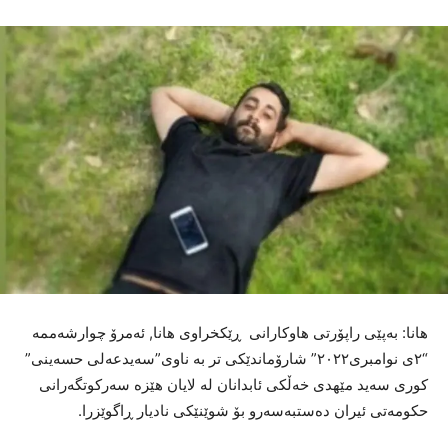
هانا: بەپێی راپۆرتی هاوکارانی ڕێکخراوی هانا, ئەمرۆ چوارشەممە
“۲ی نوامبری۲۰۲۲” شارۆماندێکی تر بە ناوی”سەیدعەلی حسەینی”
کوری سەید مێهدی خەڵکی ئابدانان لە لایان هێزە سەرکوتگەرانی
حکومەتی ئیران دەستبەسەرو بۆ شوێنێکی نادیار ڕاگوێزرا.