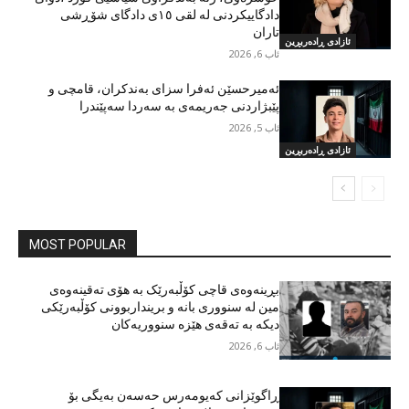
دادگاییکردنی لە لقی ١٥ی دادگای شۆڕشی
تاران
ئازادی ڕادەربڕین
ئاب 6, 2026
ئەمیرحسێن ئەفرا سزای بەندکران، قامچی و
پێبژاردنی جەریمەی بە سەردا سەپێندرا
ئاب 5, 2026
ئازادی ڕادەربڕین
MOST POPULAR
بڕینەوەی قاچی کۆڵبەرێک بە هۆی تەقینەوەی
مین لە سنووری بانە و برینداربوونی کۆڵبەرێکی
دیکە بە تەقەی هێزە سنووریەکان
ئاب 6, 2026
ڕاگوێزانی کەیومەرس حەسەن بەیگی بۆ