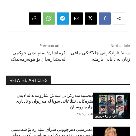
Previous article
Next article
سنە؛ ئازادکرانی چالاکێکی مافی
کرماشان؛ سەپاندنی حوکمی
ژنان بە دانانی بارمتە
لەسێدارەدان بۆ هونەرمەندێک
RELATED ARTICLES
دەستبەسەرکرانی شەش شارۆمەند لە لایەن
هێزەکانی ئیتڵاعاتی سوپا لە مەریوان و نادیاری
چارەنووسیان
ئاب 6, 2026
ئازادی ڕادەربڕین
مەترسیی دەرچوونی سزای سێدارە بۆ شەمسی
خوسرەوی، ژنە بەندکراوی سیاسیی کورد ،دوای