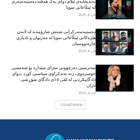
بەندیخانەی ئیلام دوای یەک هەفتە دەستبەسەری
لە ئیتڵاعاتی سوپا
ئاب 6, 2026
دەستبەسەرکرانی شەش شارۆمەند لە لایەن
هێزەکانی ئیتڵاعاتی سوپا لە مەریوان و نادیاری
چارەنووسیان
ئاب 6, 2026
مەترسیی دەرچوونی سزای سێدارە بۆ شەمسی
خوسرەوی، ژنە بەندکراوی سیاسیی کورد ،دوای
دادگاییکردنی لە لقی ١٥ی دادگای شۆڕشی
تاران
ئاب 6, 2026
Load more