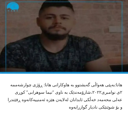
هانا:بەپێی هەواڵی گەیشتوو بە هاوکارانی هانا: ڕۆژی چوارشەممە
٢ی نوامبری٢٠٢٢،شارۆمەندێک بە ناوی “نیما سوهرابی” کوڕی
عەلی محەمەد خەڵکی ئابدانان لەلایەن هێزە ئەمنییەکانەوە ڕفێندرا
و بۆ شوێنێکی نادیار گوازرایەوە