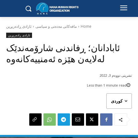
Home
مافەکانی مەدەنی و سیاسی
ئازادی ڕادەربڕین
ئازادی ڕادەربڕین
ئابادانان؛ ڕفاندنی شارۆمەندێک
لەلایەن هێزە ئەمنییەکانەوە
تشرینی دووەم 3, 2022
Less than 1
minute read
کوردی