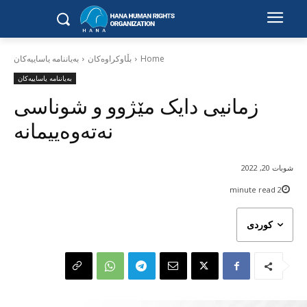
Home
بڵاوکراوەکان
بەیاننامە یاساییەکان
بەیاننامە یاساییەکان
زمانیی دایک مێژوو و شوناسی
نەتەوەییمانە
شوبات 20, 2022
minute read
2
کوردی