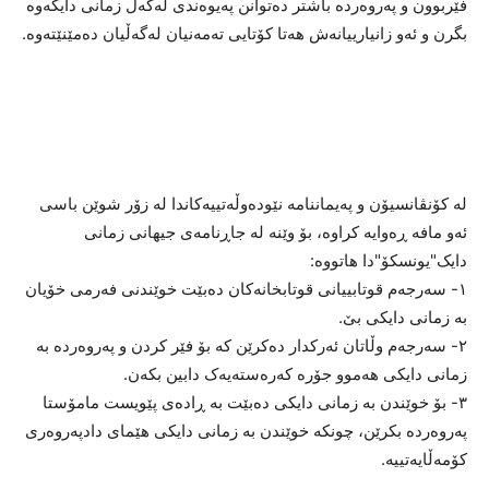
فێربوون و پەروەردە باشتر دەتوانن پەیوەندی لەگەڵ زمانی دایکەوە
بگرن و ئەو زانیارییانەش هەتا کۆتایی تەمەنیان لەگەڵیان دەمێنێتەوە.
لە کۆنڤانسیۆن و پەیماننامە نێودەوڵەتییەکاندا لە زۆر شوێن باسی
ئەو مافە ڕەوایە کراوە، بۆ وێنە لە جاڕنامەی جیهانی زمانی
دایک"یونسکۆ"دا هاتووە:
۱- سەرجەم قوتابییانی قوتابخانەکان دەبێت خوێندنی فەرمی خۆیان
بە زمانی دایکی بێ.
۲- سەرجەم وڵاتان ئەرکدار دەکرێن کە بۆ فێر کردن و پەروەردە بە
زمانی دایکی هەموو جۆرە کەرەستەیەک دابین بکەن.
۳- بۆ خوێندن بە زمانی دایکی دەبێت بە ڕادەی پێویست مامۆستا
پەروەردە بکرێن، چونکە خوێندن بە زمانی دایکی هێمای دادپەروەری
کۆمەڵایەتییە.