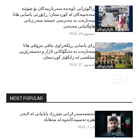
ڕاگوێزانی ناوەندە سەربازییەکان بۆ شوێنە
مەدەنییەکان لە کوردستان؛ ڕاپۆرتی یاسایی هانا
سەبارەت بە مەترسی خستنە سەر ژیانی
هاوڵاتیانی مەدەنی
بڵاوکراوەکان
تەممووز 24, 2026
ڕای یاسایی ڕێکخراوی مافی مرۆڤی هانا
سەبارەت بە دەنگۆکانی ئازار و دەستدرێژیی
سێکسی لە زانکۆی کوردستان
تەممووز 21, 2026
بڵاوکراوەکان
MOST POPULAR
دەستبەسەرکرانی شێرزاد پایانیانی لە لایەن
هێزە ئەمنییەکانەوە لە مەهاباد
ئاب 7, 2026