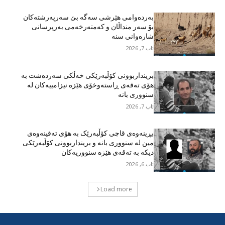
بەردەوامی هێرشی سەگە بێ سەرپەرشتەکان
بۆ سەر منداڵان و کەمتەرخەمی بەرپرسانی
شارەوانی سنە
ئاب 7, 2026
برینداربوونی کۆڵبەرێکی خەڵکی سەردەشت بە
هۆی تەقەی ڕاستەوخۆی هێزە نیزامییەکان لە
سنووری بانە
ئاب 7, 2026
بڕینەوەی قاچی کۆڵبەرێک بە هۆی تەقینەوەی
مین لە سنووری بانە و برینداربوونی کۆڵبەرێکی
دیکە بە تەقەی هێزە سنووریەکان
ئاب 6, 2026
Load more