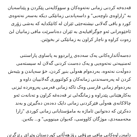
قەدەخە کردنی زمانی نەتەوەکان و سووکایەتی پێکردن و پێناسەیان
بە "زاراوەی ناوچەیی" و داسەپاندنی زمانێکی دیکە بەسەر نەتەوەی
کورد و باقی گەلانی نیشتەجێی ئێران لە کاتێکدایە کە بەشی زۆری
ئاخێوەرانی ئەو جوگرافیایەی بە ئێران دەناسرێت مافی زمانیان لێ
زەوت کراوە و ناچار کراون بە زمانێکی تر بخوێنن.
دەسەڵاتدارەکانی یەک سەدەی ڕابردوو بە پاساوی پاراستنی
ئەمنییەتی نەتەوەیی و یەک دەست کردنی گەلان لە سیستەمی
دەوڵەت نەتەوە، بەردەوام هەوڵی بنبڕ کردن، خۆ سەپاندن و بێبەش
کردن لە پەرەسەندنی زمانەکان و کولتووری گەلانییان داوە و
بەردەوام زمانی فارسی وەک تاکە زمانی فەرمی پەروەردە ئیزنی
بەکارهێنانی پێدراوە و زمانگەلی تر قەدەغە کراون و تەنانەت ئەو
چالاکانەی هەوڵی فێرکردنی زمانی دایک دەدەن دەگیرێن و بەند
دەکرێن کە دەتوانین ئاماژە بە مامۆستایانی زمانی کوردی "زارا
محەممەدی، موژگان کاووسی، کەیوان مینوویی" و… بکەین.
دامەزراوەکانی مافی مرۆڤی ڕۆژهەڵاتی کوردستان وێڕای ڕێزگرتن