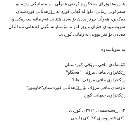
هەروەها وێڕای مەحکووم کردنی هەوڵی سیستماتیکی ڕژێم بۆ
سەرکوتی زمانی، داوا لە گەلی کورد لە ڕۆژهەڵاتی کوردستان
دەکەین، هەوڵی چڕتر بدەن بۆ بەدی هێنانی ئەم مافە سەرەکی و
سروشتییەی خۆیان و ڕێز لەو مامۆستایانە بگرن کە هانی منداڵدان
دەدەن بۆ فێر بوونی بە زمانی کوردی.
بە سوپاسەوە
کۆمەڵەی مافی مرۆڤی کوردستان
ڕێکخراوی مافی مرۆڤی "هەنگاو"
ڕێکخراوی مافی مرۆڤی "هانا"
ناوەندی مافی مرۆڤ بۆ ڕۆژهەڵاتی کوردستان"چاونیوز"
ڕێکخراوی جیهانی کورد
٢ی ڕەشەممەی ٢٧٢١ی کوردی
٢١ی فێبریوەری ٢٠٢٢ی زایینی