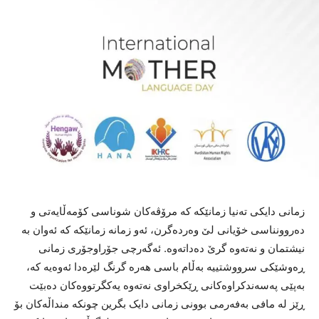
زمانی دایکی تەنیا زمانێکە کە مرۆڤەکان شوناسی کۆمەڵایەتی و
دەروونناسی خۆیانی لێ وەردەگرن، ئەو زمانە زمانێکە کە ئەوان بە
نیشتمان و نەتەوە گرێ دەداتەوە. ئەگەرچی جۆراوجۆری زمانی
ڕەوشێکی سرووشتییە بەڵام باسی هەرە گرنگ لێرەدا ئەوەیە کە،
بەپێی پەسەندکراوەکانی ڕێکخراوی نەتەوە یەکگرتووەکان دەبێت
ڕێز لە مافی بەفەرمی بوونی زمانی دایک بگرین چونکە منداڵەکان بۆ