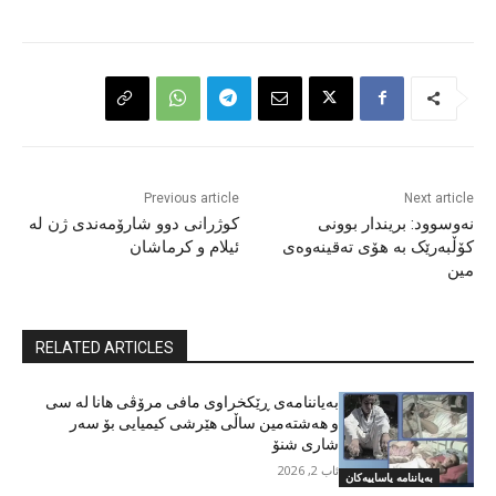
Previous article
Next article
نەوسوود: بریندار بوونی
کوژرانی دوو شارۆمەندی ژن لە
کۆڵبەرێک بە هۆی تەقینەوەی
ئیلام و کرماشان
مین
RELATED ARTICLES
بەیاننامەی ڕێکخراوی مافی مرۆڤی هانا لە سی
و هەشتەمین ساڵی هێرشی کیمیایی بۆ سەر
شاری شنۆ
ئاب 2, 2026
بەیاننامە یاساییەکان