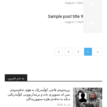
August 7, 2026
Sample post title 9
August 7, 2026
3
2
1
بە نەرخترین
بڕینەوەی قاچی کۆڵبەرێک بە هۆی تەقینەوەی
مین لە سنووری بانە و برینداربوونی کۆڵبەرێکی
دیکە بە تەقەی هێزە سنووریەکان
ئاب 6, 2026