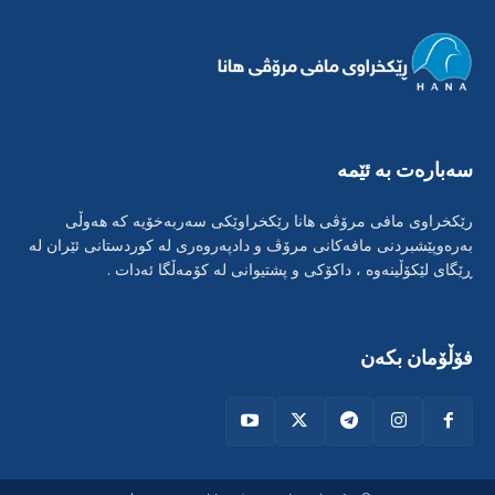
سەبارەت بە ئێمە
رێکخراوی مافی مرۆڤی هانا رێکخراوێکی سەربەخۆیە کە هەوڵی
بەرەوپێشبردنی مافەکانی مرۆڤ و دادپەروەری لە کوردستانی ئێران لە
ڕێگای لێکۆڵینەوە ، داکۆکی و پشتیوانی لە کۆمەڵگا ئەدات .
فۆڵۆمان بکەن