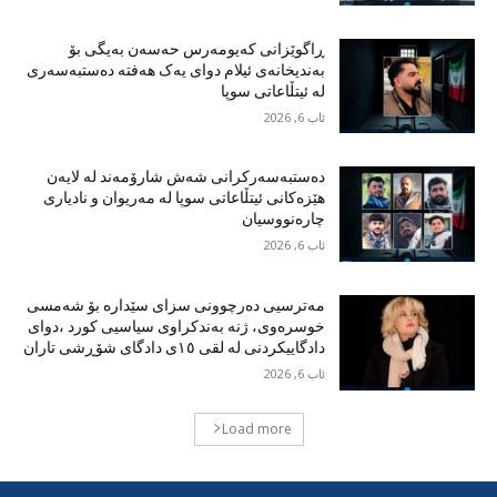
ڕاگوێزانی کەیومەرس حەسەن بەیگی بۆ
بەندیخانەی ئیلام دوای یەک هەفتە دەستبەسەری
لە ئیتڵاعاتی سوپا
ئاب 6, 2026
دەستبەسەرکرانی شەش شارۆمەند لە لایەن
هێزەکانی ئیتڵاعاتی سوپا لە مەریوان و نادیاری
چارەنووسیان
ئاب 6, 2026
مەترسیی دەرچوونی سزای سێدارە بۆ شەمسی
خوسرەوی، ژنە بەندکراوی سیاسیی کورد ،دوای
دادگاییکردنی لە لقی ١٥ی دادگای شۆڕشی تاران
ئاب 6, 2026
Load more