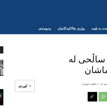
ت بە ئێمە
بواری چالاکیەکانمان
پەیوەندی
ب
 ساڵحی لە
ماشان
ر لە ١
دەقێقە خوێندن
کوردی