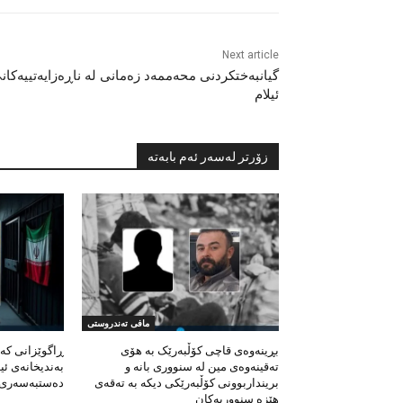
Next article
گیانبەختکردنی محەممەد زەمانی لە ناڕەزایەتییەکان
ئیلام
زۆرتر لەسەر ئەم بابەتە
مافی تەندروستی
بڕینەوەی قاچی کۆڵبەرێک بە هۆی
ڕاگوێزانی کە
تەقینەوەی مین لە سنووری بانە و
بەندیخانەی ئی
برینداربوونی کۆڵبەرێکی دیکە بە تەقەی
دەستبەسەری لە
هێزە سنووریەکان