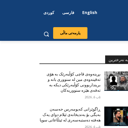
English
فارسی
کوردی
یارمەتی ماڵی
ە نەرخترین
بڕینەوەی قاچی کۆڵبەرێک بە هۆی
تەقینەوەی مین لە سنووری بانە و
برینداربوونی کۆڵبەرێکی دیکە بە
تەقەی هێزە سنووریەکان
ئاب 6, 2026
ڕاگوێزانی کەیومەرس حەسەن
بەیگی بۆ بەندیخانەی ئیلام دوای یەک
هەفتە دەستبەسەری لە ئیتڵاعاتی سوپا
ئاب 6, 2026