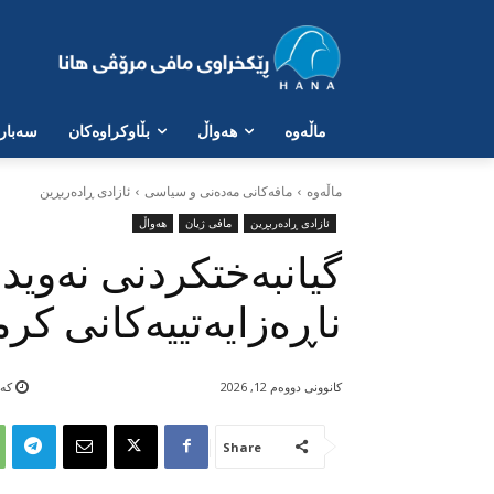
ماڵەوە
هەواڵ
بڵاوکراوەکان
سەبارە
ماڵه‌وه‌
مافەکانی مەدەنی و سیاسی
ئازادی ڕادەربڕین
ئازادی ڕادەربڕین
مافی ژیان
هەواڵ
گیانبەختکردنی نەوید
ناڕەزایەتییەکانی کر
کانوونی دووەم 12, 2026
کەمت
Share