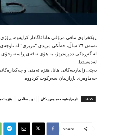
تەمەن ٢٦ ساڵ، خەڵکی مزیدی “مزیری” لە ناو
لە گەڕەکی دەڕەدرێژ، بە هۆی تەقەی ڕاستەوخۆی ه
لەدەستدا.
بەپێی زانیارییەکانی هانا، هێزە ئەمنی و چەکدارەک
جەماوەری ناڕازییان سەرکوت کردووە.
TAGS
نارەزایەتییە جەماوەرییەکان
نوید ساڵحی
هێزە ئەمن
Share