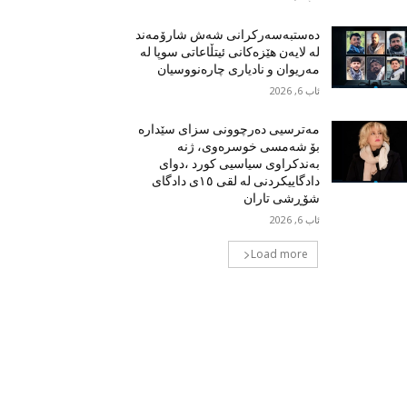
دەستبەسەرکرانی شەش شارۆمەند
لە لایەن هێزەکانی ئیتڵاعاتی سوپا لە
مەریوان و نادیاری چارەنووسیان
ئاب 6, 2026
مەترسیی دەرچوونی سزای سێدارە
بۆ شەمسی خوسرەوی، ژنە
بەندکراوی سیاسیی کورد ،دوای
دادگاییکردنی لە لقی ١٥ی دادگای
شۆڕشی تاران
ئاب 6, 2026
Load more