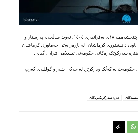
ڕێکخراوی مافی مرۆڤی هانا ئاگادار کرایەوە، ڕۆژی پێنجشەممە ١٨ی بەفرانباری ١٤٠٤، نەوید ساڵحی، پەرستار و
چەی پاوە، دانیشتووی کرماشان، لە ناڕەزایەتی جەماوری کرماشان
ێزە سەرکوتگەرەکانی حکومەتی ئیسلامی ئێران، گیانی
انی حکومەت بە کەڵک وەرگرتن لە چەکی شەر و گوللـەی گەرم،
یەتیەکان
هێزە سەرکوتکەرەکان