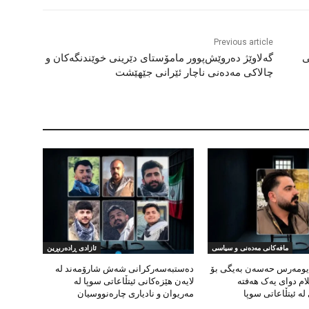
Previous article
ی
گەلاوێژ دەروێش‌پوور مامۆستای دێرینی خوێندنگەکان و
چالاکی مەدەنی ناچار ئێرانی جێهێشت
مافەکانی مەدەنی و سیاسی
ئازادی ڕادەربڕین
یومەرس حەسەن بەیگی بۆ
دەستبەسەرکرانی شەش شارۆمەند لە
لام دوای یەک هەفتە
لایەن هێزەکانی ئیتڵاعاتی سوپا لە
 ئیتڵاعاتی سوپا
مەریوان و نادیاری چارەنووسیان