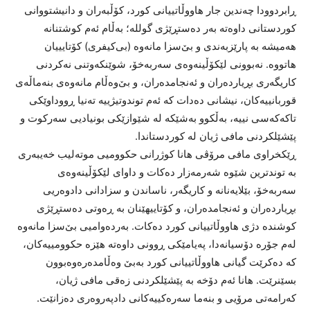
ڕابردوودا چەندین جار هاووڵاتییانی کورد، کۆڵبەران و دانیشتووانی
کوردستانی داوەتە بەر دەستڕێژی گوللە؛ بەڵام ئەم کوشتنانە
هەمیشە بە پارێزبەندی و بێ‌سزا مانەوە (بی‌کیفری) کۆتایییان
هاتووە. نەبوونی لێکۆڵینەوەی سەربەخۆ، شوێنکەوتنی نەکردنی
کاریگەری بڕیاردەران و ئەنجامدەران، و بێ‌وەڵام مانەوەی بنەماڵەی
قوربانییەکان، نیشانی دەدات کە ئەم توندوتیژییە تەنیا ڕووداوێکی
تاکەکەسی نییە، بەڵکوو بەشێکە لە شێوازێکی بونیادیی سەرکوت و
پێشێلکردنی مافی ژیان لە کوردستاندا.
ڕێکخراوی مافی مرۆڤی هانا کوژرانی حکوومیی موتەلیب خەیبەری
بە توندترین شێوە شەرمەزار دەکات و داوای لێکۆڵینەوەی
سەربەخۆ، بێلایەنانە و کاریگەر، ناساندن و سزادانی دادوەریی
بڕیاردەران و ئەنجامدەران، و کۆتاییهێنان بە ڕەوتی دەستڕێژی
کوشندە دژی هاووڵاتییانی کورد دەکات. بەردەوامیی بێ‌سزا مانەوە
لەم جۆرە دۆسیانەدا، پەیامێکی ڕوونی داوەتە هێزە حکوومییەکان،
کە دەکرێت گیانی هاووڵاتییانی کورد بەبێ وەڵامدەرەوەبوون
بسێنرێت. هانا ئەم دۆخە بە پێشێلکردنی زەقی مافی ژیان،
کەرامەتی مرۆیی و بنەما سەرەکییەکانی دادپەروەری دەزانێت.