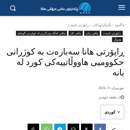
ماڵه‌وه‌
بڵاوکراوەکان
ڕاپۆرتی تایبەت
ڕاپۆرتی تایبەت
مافی ژیان
مافی کار
مافی کەڵک وەرگرتن لە خواردنی گونجاو
هەواڵ
ڕاپۆرتی هانا سەبارەت بە کوژرانی
حکوومیی هاووڵاتییەکی کورد لە
بانە
حوزه‌یران 11, 2026
2
دەقێقە خوێندن
کوردی