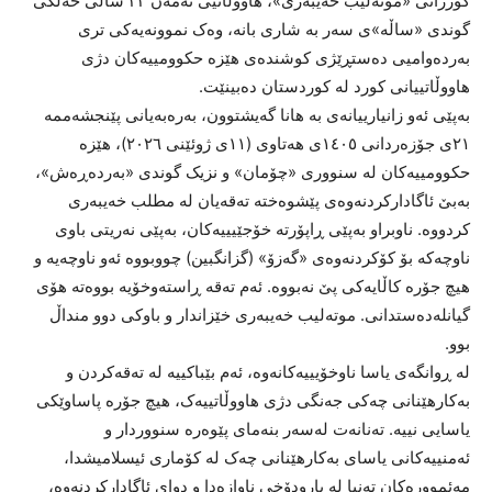
کوژرانی «موتەلیب خەیبەری»، هاووڵاتیی تەمەن ٣٣ ساڵی خەڵکی
گوندی «ساڵە»ی سەر بە شاری بانە، وەک نموونەیەکی تری
بەردەوامیی دەستڕێژی کوشندەی هێزە حکوومییەکان دژی
هاووڵاتییانی کورد لە کوردستان دەبینێت.
بەپێی ئەو زانیارییانەی بە هانا گەیشتوون، بەرەبەیانی پێنجشەممە
٢١ی جۆزەردانی ١٤٠٥ی هەتاوی (١١ی ژوئێنی ٢٠٢٦)، هێزە
حکوومییەکان لە سنووری «چۆمان» و نزیک گوندی «بەردەڕەش»،
بەبێ ئاگادارکردنەوەی پێشوەختە تەقەیان لە مطلب خەیبەری
کردووە. ناوبراو بەپێی ڕاپۆرتە خۆجێیییەکان، بەپێی نەریتی باوی
ناوچەکە بۆ کۆکردنەوەی «گەزۆ» (گزانگبین) چووبووە ئەو ناوچەیە و
هیچ جۆرە کاڵایەکی پێ نەبووە. ئەم تەقە ڕاستەوخۆیە بووەتە هۆی
گیانلەدەستدانی. موتەلیب خەیبەری خێزاندار و باوکی دوو منداڵ
بوو.
لە ڕوانگەی یاسا ناوخۆیییەکانەوە، ئەم بێباکییە لە تەقەکردن و
بەکارهێنانی چەکی جەنگی دژی هاووڵاتییەک، هیچ جۆرە پاساوێکی
یاسایی نییە. تەنانەت لەسەر بنەمای پێوەرە سنووردار و
ئەمنییەکانی یاسای بەکارهێنانی چەک لە کۆماری ئیسلامیشدا،
مەئموورەکان تەنیا لە بارودۆخی ناوازەدا و دوای ئاگادارکردنەوە،