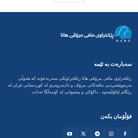
سەبارەت بە ئێمە
رێکخراوی مافی مرۆڤی هانا رێکخراوێکی سەربەخۆیە کە هەوڵی
بەرەوپێشبردنی مافەکانی مرۆڤ و دادپەروەری لە کوردستانی ئێران لە
ڕێگای لێکۆڵینەوە ، داکۆکی و پشتیوانی لە کۆمەڵگا ئەدات .
فۆڵۆمان بکەن