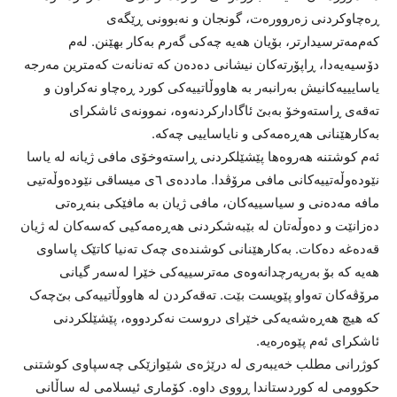
ڕەچاوکردنی زەروورەت، گونجان و نەبوونی ڕێگەی
کەم‌مەترسیدارتر، بۆیان هەیە چەکی گەرم بەکار بهێنن. لەم
دۆسیەیەدا، ڕاپۆرتەکان نیشانی دەدەن کە تەنانەت کەمترین مەرجە
یاسایییەکانیش بەرانبەر بە هاووڵاتییەکی کورد ڕەچاو نەکراون و
تەقەی ڕاستەوخۆ بەبێ ئاگادارکردنەوە، نموونەی ئاشکرای
بەکارهێنانی هەڕەمەکی و نایاساییی چەکە.
ئەم کوشتنە هەروەها پێشێلکردنی ڕاستەوخۆی مافی ژیانە لە یاسا
نێودەوڵەتییەکانی مافی مرۆڤدا. ماددەی ٦ی میساقی نێودەوڵەتیی
مافە مەدەنی و سیاسییەکان، مافی ژیان بە مافێکی بنەڕەتی
دەزانێت و دەوڵەتان لە بێبەشکردنی هەڕەمەکیی کەسەکان لە ژیان
قەدەغە دەکات. بەکارهێنانی کوشندەی چەک تەنیا کاتێک پاساوی
هەیە کە بۆ بەرپەرچدانەوەی مەترسییەکی خێرا لەسەر گیانی
مرۆڤەکان تەواو پێویست بێت. تەقەکردن لە هاووڵاتییەکی بێ‌چەک
کە هیچ هەڕەشەیەکی خێرای دروست نەکردووە، پێشێلکردنی
ئاشکرای ئەم پێوەرەیە.
کوژرانی مطلب خەیبەری لە درێژەی شێوازێکی چەسپاوی کوشتنی
حکوومی لە کوردستاندا ڕووی داوە. کۆماری ئیسلامی لە ساڵانی