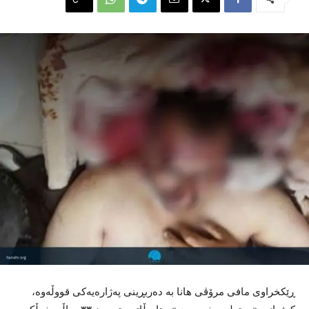
ڕێکخراوی مافی مرۆڤی هانا بە دەربڕینی پەژارەیەکی قووڵەوە،