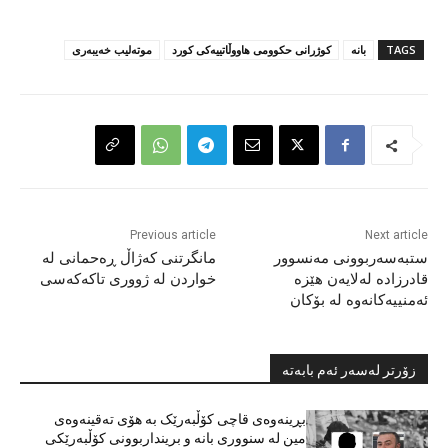
TAGS
بانە
کوژرانی حکوومی هاووڵاتییەکی کورد
موتەلیب خەیبەری
Previous article
Next article
ستبەسەربوونی مەنسوور
مانگرتنی کەژاڵ ڕەحمانی لە
قادرزادە لەلایەن هێزە
خواردن لە ژووری تاکەکەسی
ئەمنییەکانەوە لە بۆکان
زۆرتر لەسەر ئەم بابەتە
بڕینەوەی قاچی کۆڵبەرێک بە هۆی تەقینەوەی
مین لە سنووری بانە و برینداربوونی کۆڵبەرێکی