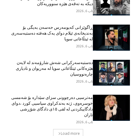
دیکە بە تەقەی هێزە سنووریەکان
ئاب 6, 2026
ڕاگوێزانی کەیومەرس حەسەن بەیگی بۆ
بەندیخانەی ئیلام دوای یەک هەفتە دەستبەسەری
لە ئیتڵاعاتی سوپا
ئاب 6, 2026
دەستبەسەرکرانی شەش شارۆمەند لە لایەن
هێزەکانی ئیتڵاعاتی سوپا لە مەریوان و نادیاری
چارەنووسیان
ئاب 6, 2026
مەترسیی دەرچوونی سزای سێدارە بۆ شەمسی
خوسرەوی، ژنە بەندکراوی سیاسیی کورد ،دوای
دادگاییکردنی لە لقی ١٥ی دادگای شۆڕشی
تاران
ئاب 6, 2026
Load more