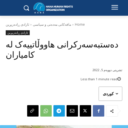
Home
مافەکانی مەدەنی و سیاسی
ئازادی ڕادەربڕین
ئازادی ڕادەربڕین
دەستبەسەرکرانی هاووڵاتییەک لە
کامیاران
تشرینی دووەم 5, 2022
Less than 1
minute read
کوردی