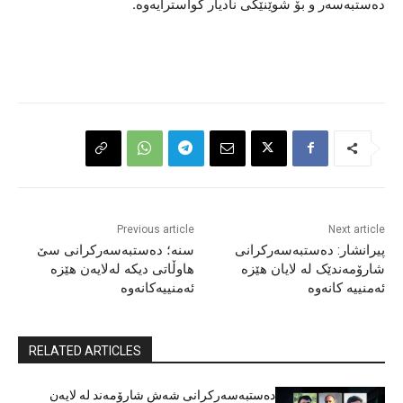
دەستبەسەر و بۆ شوێنێکی نادیار گواسترایەوە.
Previous article
Next article
پیرانشار: دەستبەسەرکرانی
سنە؛ دەستبەسەرکرانی سێ
شارۆمەندێک لە لایان هێزە
هاوڵاتی دیکە لەلایەن هێزە
ئەمنییە کانەوە
ئەمنییەکانەوە
RELATED ARTICLES
دەستبەسەرکرانی شەش شارۆمەند لە لایەن