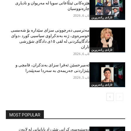
هێزەکانی ئیتڵاعاتی سوپا لە مەریوان و نادیاری
چارەنووسیان
ئاب 6, 2026
ئازادی ڕادەربڕین
مەترسیی دەرچوونی سزای سێدارە بۆ شەمسی
خوسرەوی، ژنە بەندکراوی سیاسیی کورد ،دوای
دادگاییکردنی لە لقی ١٥ی دادگای شۆڕشی
تاران
ئازادی ڕادەربڕین
ئاب 6, 2026
ئەمیرحسێن ئەفرا سزای بەندکران، قامچی و
پێبژاردنی جەریمەی بە سەردا سەپێندرا
ئاب 5, 2026
ئازادی ڕادەربڕین
MOST POPULAR
دەستبەسەرکرانی شێرزاد پایانیانی لە لایەن