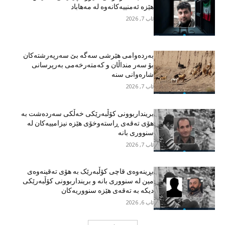
هێزە ئەمنییەکانەوە لە مەهاباد
ئاب 7, 2026
بەردەوامی هێرشی سەگە بێ سەرپەرشتەکان
بۆ سەر منداڵان و کەمتەرخەمی بەرپرسانی
شارەوانی سنە
ئاب 7, 2026
برینداربوونی کۆڵبەرێکی خەڵکی سەردەشت بە
هۆی تەقەی ڕاستەوخۆی هێزە نیزامییەکان لە
سنووری بانە
ئاب 7, 2026
بڕینەوەی قاچی کۆڵبەرێک بە هۆی تەقینەوەی
مین لە سنووری بانە و برینداربوونی کۆڵبەرێکی
دیکە بە تەقەی هێزە سنووریەکان
ئاب 6, 2026