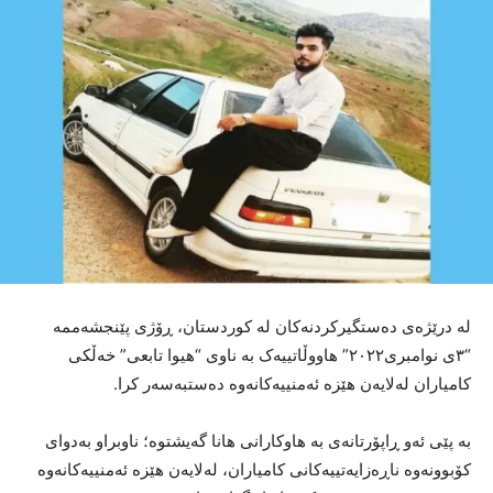
لە درێژەی دەستگیرکردنەکان لە کوردستان، ڕۆژی پێنجشەممە
“٣ی نوامبری٢٠٢٢” هاووڵاتییەک بە ناوی “هیوا تابعی” خەڵکی
کامیاران لەلایەن هێزە ئەمنییەکانەوە دەستبەسەر کرا.
بە پێی ئەو ڕاپۆرتانەی بە هاوکارانی هانا گەیشتوە؛ ناوبراو بەدوای
کۆبوونەوە ناڕەزایەتییەکانی کامیاران، لەلایەن هێزە ئەمنییەکانەوە