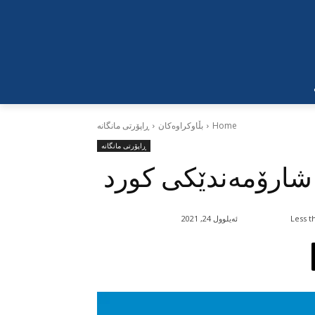
Home
بڵاوکراوەکان
ڕاپۆرتی مانگانە
ڕاپۆرتی مانگانە
 شارۆمەندێکی کورد
Less t
ئەیلوول 24, 2021