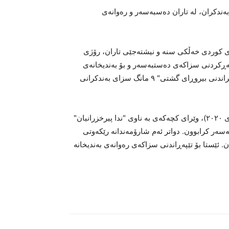
دێکی کورد بە مەبەستی تێپەڕاندنی سزای ٩ مانگ بەندکران، لە تاران دەسبەسەر و رەوانەی
ندی کوردی خەڵکی سنە و نیشتەجێی تاران، رۆژی
تەمبری ٢٠٢١)، بە مەبەستی تێپەڕکردنی سزاکەی دەستبەسەر و بۆ بەندیخانەی
"ئێڤین"ی تاران روانە کراوە. ناوبراو بە تۆمەتی "شێواندن و هەڵخراندنی بیروڕای گشتی" ٩ مانگ سزای بەندکرانی
لوقمان پیرخزرانیان رێکەوتی ١٥ی رەزبەری ١٣٩٩- (٦ی ئۆکتۆبری ٢٠٢٠)، وێرای کچەکەی بە ناوی "ندا پیرخزرانیان"
ەسەر کرابوون. دواتر ئەم شارۆمەندانە رێکەوتی
ی ئازاد کران. ئێستا بۆ تێپەڕاندنی سزاکەی رەوانەی بەندیخانە