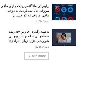
ڕاپۆرتی مانگانەی ڕێکخراوی مافی
مرۆڤی هانا سەبارەت بە دۆخی
مافی مرۆڤ لە کوردستان
ئاب 5, 2026
نەشتەرگەری چاو بۆ «فەریدە
سەڵەواتی»، لە برینداربووانی
شوڕشی «ژن، ژیان، ئازادی»
ئاب 4, 2026
Load more