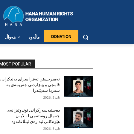
DONATION
ماڵەوە
هەواڵ
MOST POPULAR
ئەمیرحسێن ئەفرا سزای بەندکران،
قامچی و پێبژاردنی جەریمەی بە
سەردا سەپێندرا
ئاب 5, 2026
دەستبەسەرکرانی توندوتیژانەی
جەمال روستەمی لە لایەن
هێزەکانی ئیدارەی ئیتڵاعاتەوە
ئاب 5, 2026