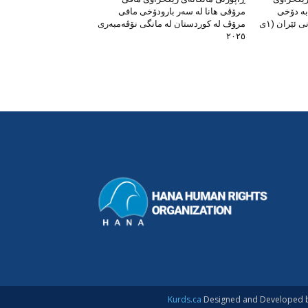
بە دۆخی
مرۆڤی هانا لە سەر بارودۆخی مافی
مافەکانی مرۆڤ لە کوردستانی ئێران (١ی
مرۆڤ لە کوردستان لە مانگی نۆڤەمبەری
٢٠٢٥
Kurds.ca
Designed and Developed 