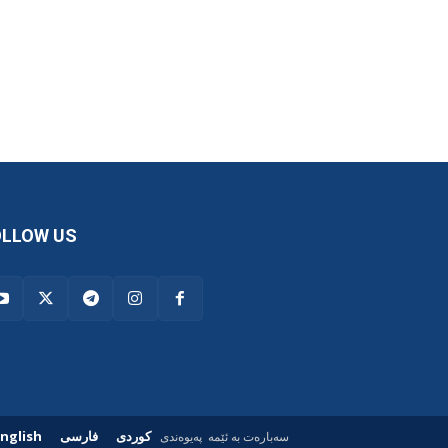
OLLOW US
کوردی
فارسی
nglish
سەبارەت بە ئێمە
پەیوەندی