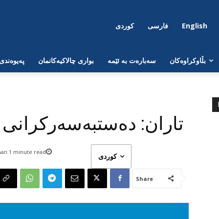
English
فارسی
کوردی
بڵاوکراوەکان
سەبارەت بە ئێمە
بواری چالاکیەکانمان
پەیوەندی
تاران: دەستبەسەرکرانی
han 1
minute read
کوردی
Share