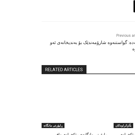
Previous ar
دە: گواستنەوە شارۆمەندێک بۆ بەندیخانەی ئەو
ە
RELATED ARTICLES
بڵاوکراوەکان
ڕاپۆرتی مانگانە
ڕێکخراوی
ڕاپۆرتی مانگانەی رێکخراوی مافی