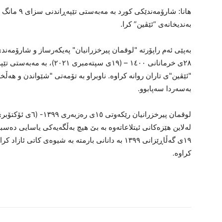
هانا: شارۆمەن
بەندیخانەی “ئێڤین” کرا.
بەپێی ئەم راپۆرتە "لوقمان پیرخزرانیان" پەیکەرساز و شارۆمە
٢٨ی خرمانانی ١٤٠٠ – (١٩ی سپ
بەسەردا سەپابوو.
لەلاین هێزەکانی ئیتلاعاتەوە بە بێ هیچ بەڵگەیەکی یاسایی دەسب
١٩ی گەڵاڕێزانی ١٣٩٩ بە دانانی بارمتە بە شیوەی کات
کراوە.