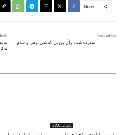
Share
ticle
Next article
سەردەشت: زاڵ بوونی کەشی ترس و سام
نەغە
شار
ڕاپۆرتی مانگانە
ڕاپۆرتی مانگانەی ڕێکخراوی مافی
ڕاپۆرتی شیکاری و ئاماریی 