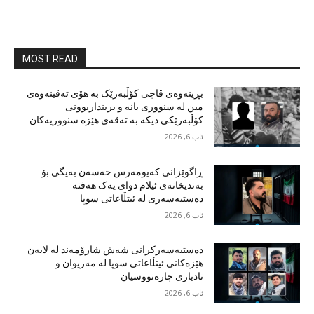
MOST READ
بڕینەوەی قاچی کۆڵبەرێک بە هۆی تەقینەوەی
مین لە سنووری بانە و برینداربوونی
کۆڵبەرێکی دیکە بە تەقەی هێزە سنووریەکان
ئاب 6, 2026
ڕاگوێزانی کەیومەرس حەسەن بەیگی بۆ
بەندیخانەی ئیلام دوای یەک هەفتە
دەستبەسەری لە ئیتڵاعاتی سوپا
ئاب 6, 2026
دەستبەسەرکرانی شەش شارۆمەند لە لایەن
هێزەکانی ئیتڵاعاتی سوپا لە مەریوان و
نادیاری چارەنووسیان
ئاب 6, 2026