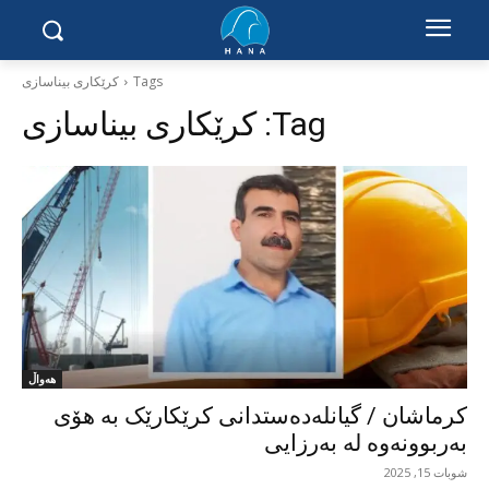
Tags
کرێکاری بیناسازی
Tag:
کرێکاری بیناسازی
هەواڵ
کرماشان / گیانلەدەستدانی کرێکارێک بە هۆی
بەربوونەوە لە بەرزایی
شوبات 15, 2025