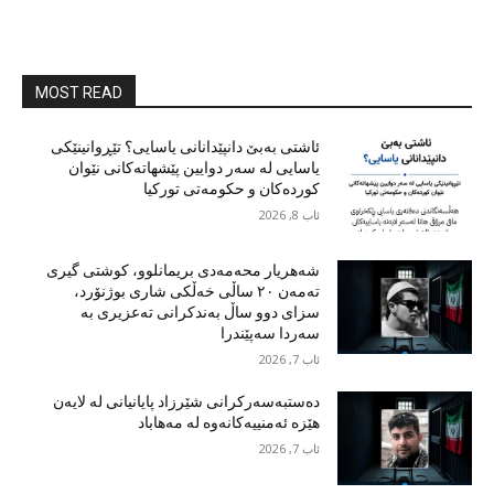
MOST READ
ئاشتی بەبێ دانپێدانانی یاسایی؟ تێڕوانینێکی
یاسایی لە سەر دوایین پێشهاتەکانی نێوان
کوردەکان و حکومەتی تورکیا
ئاب 8, 2026
شەهریار محەمەدی بریمانلوو، کوشتی گیری
تەمەن ٢٠ ساڵی خەڵکی شاری بوژنۆرد،
سزای دوو ساڵ بەندکرانی تەعزیری بە
سەردا سەپێندرا
ئاب 7, 2026
دەستبەسەرکرانی شێرزاد پایانیانی لە لایەن
هێزە ئەمنییەکانەوە لە مەهاباد
ئاب 7, 2026