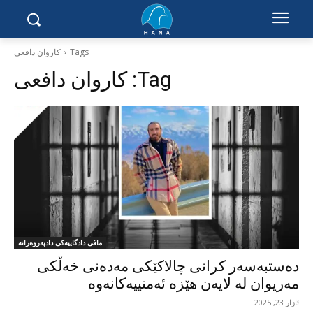
Tags
کاروان دافعی
Tag:
کاروان دافعی
مافی دادگاییەکی دادپەروەرانە
دەستبەسەر کرانی چالاکێکی مەدەنی خەڵکی
مەریوان لە لایەن هێزە ئەمنییەکانەوە
ئازار 23, 2025