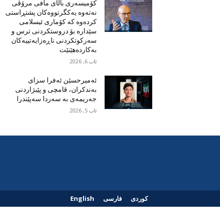
کۆمیسەری باڵای مافی مرۆڤی
نەتەوە یەکگرتووەکان پشتڕاستی
کردەوە کە کۆماری ئیسلامی
سێدارە بۆ دروستکردنی ترس و
سەرکوتکردنی ناڕەزایەتییەکان
بەکاردەهێنێت
ئاب 6, 2026
ئەمیرحسێن ئەفرا سزای
بەندکران، قامچی و پێبژاردنی
جەریمەی بە سەردا سەپێندرا
ئاب 5, 2026
کوردی
فارسی
English