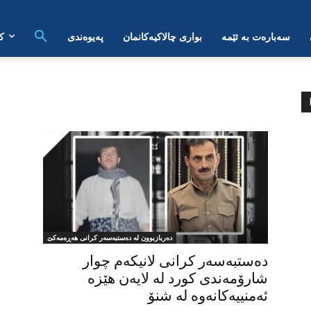
سەبارەت بە ئێمە
بواری چالاکیەکانمان
پەیوەندی
ک
دەربازبوون لە دەستبەسەر کرانی هەڕەمەکێ
دەستبەسەر کرانی لانیکەم چوار
شارۆمەندی کورد لە لایەن هێزە
ئەمنییەکانەوە لە شنۆ