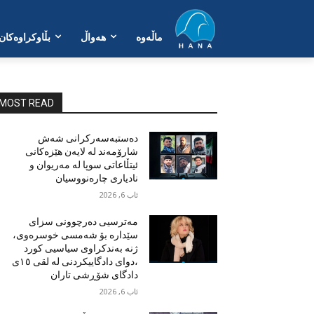
ماڵەوە
هەواڵ
بڵاوکراوەکان
MOST READ
دەستبەسەرکرانی شەش
شارۆمەند لە لایەن هێزەکانی
ئیتڵاعاتی سوپا لە مەریوان و
نادیاری چارەنووسیان
ئاب 6, 2026
مەترسیی دەرچوونی سزای
سێدارە بۆ شەمسی خوسرەوی،
ژنە بەندکراوی سیاسیی کورد
،دوای دادگاییکردنی لە لقی ١٥ی
دادگای شۆڕشی تاران
ئاب 6, 2026