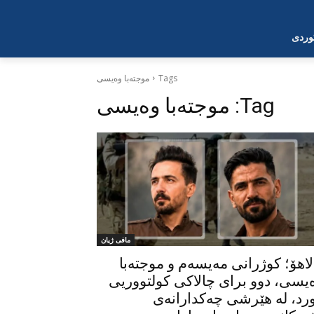
وردی
Tags
موجتەبا وەیسی
Tag:
موجتەبا وەیسی
مافی ژیان
لاهۆ؛ کوژرانی مەیسەم و موجتەبا
یسی، دوو برای چالاکی کولتووریی
رد، لە هێرشی چەکدارانەی