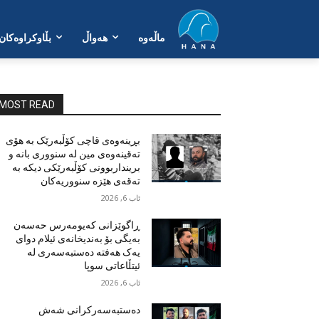
ماڵەوە
هەواڵ
بڵاوکراوەکان
MOST READ
بڕینەوەی قاچی کۆڵبەرێک بە هۆی
تەقینەوەی مین لە سنووری بانە و
برینداربوونی کۆڵبەرێکی دیکە بە
تەقەی هێزە سنووریەکان
ئاب 6, 2026
ڕاگوێزانی کەیومەرس حەسەن
بەیگی بۆ بەندیخانەی ئیلام دوای
یەک هەفتە دەستبەسەری لە
ئیتڵاعاتی سوپا
ئاب 6, 2026
دەستبەسەرکرانی شەش