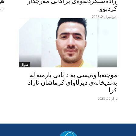
ڕادەستکردنەوەی براکانی مەرجدار
هێ
کردبوو
ئایار 28, 
حوزه‌یران 2, 2026
هەواڵ
موجتەبا وەیسی بە دانانی بارمتە لە
بەندیخانەی دیزڵاوای کرماشان ئازاد
کرا
ئازار 30, 2025