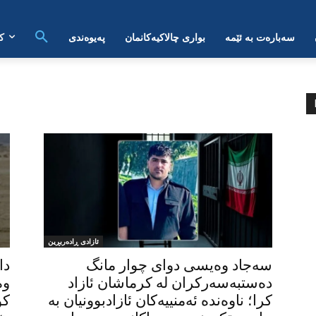
سەبارەت بە ئێمە
بواری چالاکیەکانمان
پەیوەندی
ک
ئازادی ڕادەربڕین
سەجاد وەیسی دوای چوار مانگ
دا
دەستبەسەرکران له کرماشان ئازاد
وە
کرا؛ ناوەندە ئەمنییەکان ئازادبوونیان بە
کو