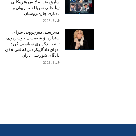
شارۆمەند لە لایەن هێزەکانی
ئیتڵاعاتی سوپا لە مەریوان و
نادیاری چارەنووسیان
ئاب 6, 2026
مەترسیی دەرچوونی سزای
سێدارە بۆ شەمسی خوسرەوی،
ژنە بەندکراوی سیاسیی کورد
،دوای دادگاییکردنی لە لقی ١٥ی
دادگای شۆڕشی تاران
ئاب 6, 2026