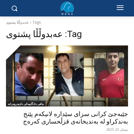
Tags
عەبدوڵڵا پشتوی
Tag:
عەبدوڵڵا پشتوی
مافی دادگاییەکی دادپەروەرانە
جێبەجێ کرانی سزای سێدارە لانیکەم پێنج
بەندکراو لە بەندیخانەی قزڵحساری کەرەج
نیسان 23, 2025