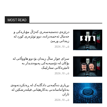
MOST READ
درێژەی دەستبەسەری کەژاڵ مۆبارەکی و
جەمال ئەحمەدزادە، دوو توێژەری کورد لە
زیندانی ورمێ
ئاب 10, 2026
سزای چوار ساڵ زیندان بۆ دوو هاووڵاتی لە
بۆکان لە دۆسیەیەکی پەیوەندیدار بە
ئامێرەکانی ستارلینک
ئاب 10, 2026
بڕیاری دەگمەنی دادگایەک لە ڕەتکردنەوەی
بەتاوانناساندنی بەکارهێنانی فیلتەرشکێن لە
تاران
ئاب 10, 2026