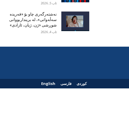
ئاب 5, 2026
نەشتەرگەری چاو بۆ «فەریدە
سەڵەواتی»، لە برینداربووانی
شوڕشی «ژن، ژیان، ئازادی»
ئاب 4, 2026
کوردی
فارسی
English