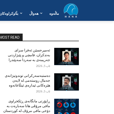
ماڵەوە
هەواڵ
بڵاوکراوەکان
MOST READ
ئەمیرحسێن ئەفرا سزای
بەندکران، قامچی و پێبژاردنی
جەریمەی بە سەردا سەپێندرا
ئاب 5, 2026
دەستبەسەرکرانی توندوتیژانەی
جەمال روستەمی لە لایەن
هێزەکانی ئیدارەی ئیتڵاعاتەوە
ئاب 5, 2026
ڕاپۆرتی مانگانەی ڕێکخراوی
مافی مرۆڤی هانا سەبارەت بە
دۆخی مافی مرۆڤ لە کوردستان