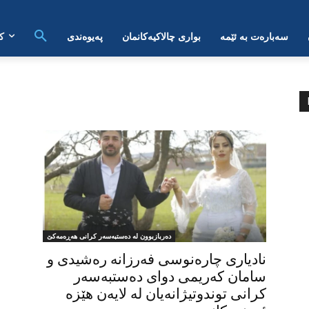
سەبارەت بە ئێمە
بواری چالاکیەکانمان
پەیوەندی
ک
دەربازبوون لە دەستبەسەر کرانی هەڕەمەکێ
نادیاری چارەنوسی فەرزانە رەشیدی و
سامان کەریمی دوای دەستبەسەر
کرانی توندوتیژانەیان لە لایەن هێزە