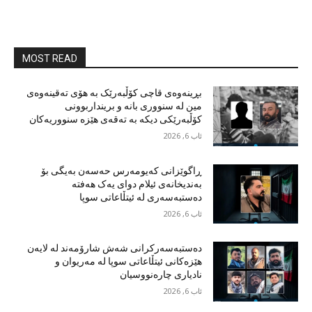
MOST READ
بڕینەوەی قاچی کۆڵبەرێک بە هۆی تەقینەوەی
مین لە سنووری بانە و برینداربوونی
کۆڵبەرێکی دیکە بە تەقەی هێزە سنووریەکان
ئاب 6, 2026
ڕاگوێزانی کەیومەرس حەسەن بەیگی بۆ
بەندیخانەی ئیلام دوای یەک هەفتە
دەستبەسەری لە ئیتڵاعاتی سوپا
ئاب 6, 2026
دەستبەسەرکرانی شەش شارۆمەند لە لایەن
هێزەکانی ئیتڵاعاتی سوپا لە مەریوان و
نادیاری چارەنووسیان
ئاب 6, 2026