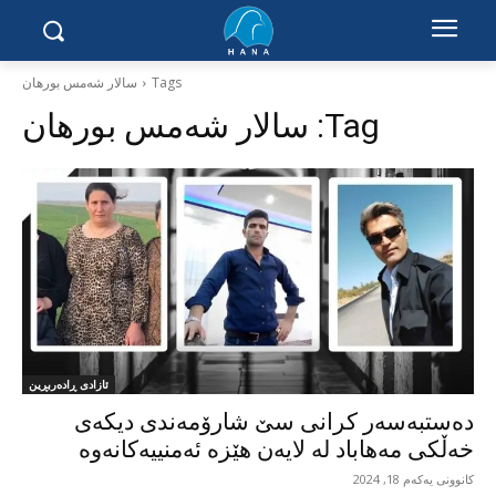
Tags
سالار شەمس بورهان
Tag:
سالار شەمس بورهان
ئازادی ڕادەربڕین
دەستبەسەر کرانی سێ شارۆمەندی دیکەی
خەڵکی مەهاباد لە لایەن هێزە ئەمنییەکانەوە
کانوونی یەکەم 18, 2024