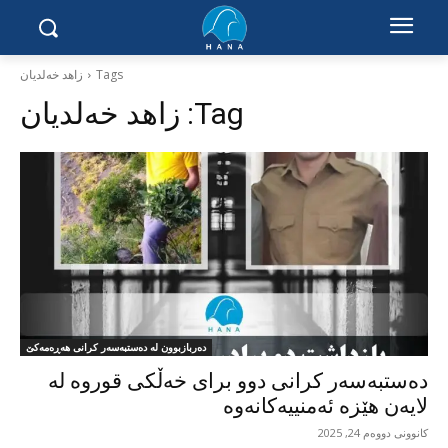
Tags
زاهد خەلدیان
Tag:
زاهد خەلدیان
دەربازبوون لە دەستبەسەر کرانی هەڕەمەکێ
‌دەستبەسەر کرانی دوو برای خەڵکی قوروە لە
لایەن هێزە ئەمنییەکانەوە
کانوونی دووەم 24, 2025