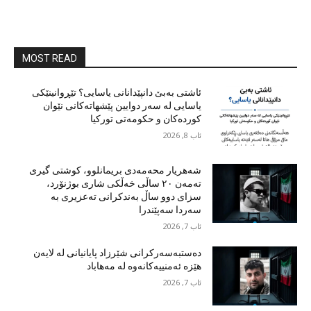
MOST READ
ئاشتی بەبێ دانپێدانانی یاسایی؟ تێڕوانینێکی
یاسایی لە سەر دوایین پێشهاتەکانی نێوان
کوردەکان و حکومەتی تورکیا
ئاب 8, 2026
شەهریار محەمەدی بریمانلوو، کوشتی گیری
تەمەن ٢٠ ساڵی خەڵکی شاری بوژنۆرد،
سزای دوو ساڵ بەندکرانی تەعزیری بە
سەردا سەپێندرا
ئاب 7, 2026
دەستبەسەرکرانی شێرزاد پایانیانی لە لایەن
هێزە ئەمنییەکانەوە لە مەهاباد
ئاب 7, 2026