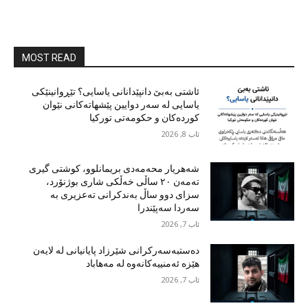
MOST READ
ئاشتی بەبێ دانپێدانانی یاسایی؟ تێڕوانینێکی
یاسایی لە سەر دوایین پێشهاتەکانی نێوان
کوردەکان و حکومەتی تورکیا
ئاب 8, 2026
شەهریار محەمەدی بریمانلوو، کوشتی گیری
تەمەن ٢٠ ساڵی خەڵکی شاری بوژنۆرد،
سزای دوو ساڵ بەندکرانی تەعزیری بە
سەردا سەپێندرا
ئاب 7, 2026
دەستبەسەرکرانی شێرزاد پایانیانی لە لایەن
هێزە ئەمنییەکانەوە لە مەهاباد
ئاب 7, 2026