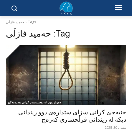
Tags
حەمید فازڵی
Tag:
حەمید فازڵی
دەربازبوون لە دەستبەسەر کرانی هەڕەمەکێ
جێبەجێ کرانی سزای سێدارەی دوو زیندانی
دیکە لە زیندانی قزڵحساری کەرەج
نیسان 30, 2025