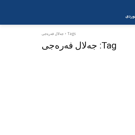
وردی
Tags
جەلال فەرەجی
Tag:
جەلال فەرەجی