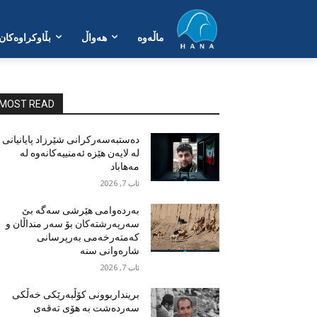
ماڵەوە
هەواڵ
بڵاوکراوەکان
MOST READ
دەستبەسەرکرانی شێرزاد پایانیانی
لە لایەن هێزە ئەمنییەکانەوە لە
مەهاباد
ئاب 7, 2026
بەردەوامی هێرشی سەگە بێ
سەرپەرشتەکان بۆ سەر منداڵان و
کەمتەرخەمی بەرپرسانی
شارەوانی سنە
ئاب 7, 2026
برینداربوونی کۆڵبەرێکی خەڵکی
سەردەشت بە هۆی تەقەی