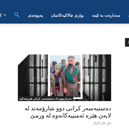
سەبارەت بە ئێمە
بواری چالاکیەکانمان
پەیوەندی
ک
دەربازبوون لە دەستبەسەر کرانی هەڕەمەکێ
دەستبەسەر کرانی دوو شارۆمەند لە
لایەن هێزە ئەمنییەکانەوە لە ورمێ
ئایار 28, 2025