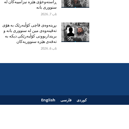
ڕاستەوخۆی هێزە نیزامییەکان لە
سنووری بانە
ئاب 7, 2026
بڕینەوەی قاچی کۆڵبەرێک بە هۆی
تەقینەوەی مین لە سنووری بانە و
برینداربوونی کۆڵبەرێکی دیکە بە
تەقەی هێزە سنووریەکان
ئاب 6, 2026
کوردی
فارسی
English