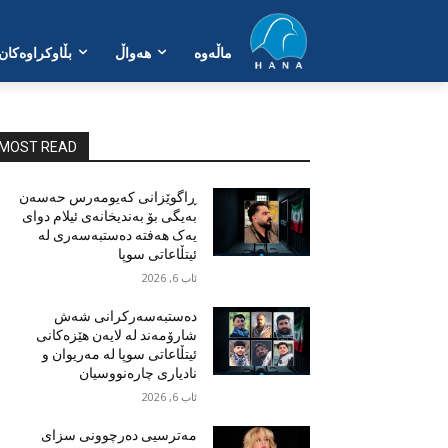
ماڵەوە
هەواڵ
بڵاوکراوەکان
MOST READ
ڕاگوێزانی کەیومەرس حەسەن
بەیگی بۆ بەندیخانەی ئیلام دوای
یەک هەفتە دەستبەسەری لە
ئیتڵاعاتی سوپا
ئاب 6, 2026
دەستبەسەرکرانی شەش
شارۆمەند لە لایەن هێزەکانی
ئیتڵاعاتی سوپا لە مەریوان و
نادیاری چارەنووسیان
ئاب 6, 2026
مەترسیی دەرچوونی سزای