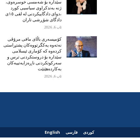
سێدارە بۆ شەمسی خوسرەوی،
ژنە بەندکراوی سیاسیی کورد
،دوای دادگاییکردنی لە لقی ١٥ی
دادگای شۆڕشی تاران
ئاب 6, 2026
کۆمیسەری باڵای مافی مرۆڤی
نەتەوە یەکگرتووەکان پشتڕاستی
کردەوە کە کۆماری ئیسلامی
سێدارە بۆ دروستکردنی ترس و
سەرکوتکردنی ناڕەزایەتییەکان
بەکاردەهێنێت
ئاب 6, 2026
کوردی
فارسی
English