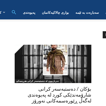
سەبارەت بە ئێمە
بواری چالاکیەکانمان
پەیوەندی
ک
دەربازبوون لە دەستبەسەر کرانی هەڕەمەکێ
بۆکان / دەستبەسەر کرانی
شارۆمەندێکی کورد لە پەیوەندی
لەگەڵ ڕێورەسمەکانی نەورۆز