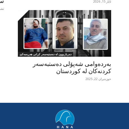
سە
ئایار 15, 2026
تشرین
دەربازبوون لە دەستبەسەر کرانی هەڕەمەکێ
بەردەوامی شەپۆلی دەستبەسەر
کردنەکان لە کوردستان
حوزه‌یران 22, 2025