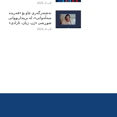
ئاب 5, 2026
نەشتەرگەری چاو بۆ «فەریدە
سەڵەواتی»، لە برینداربووانی
شوڕشی «ژن، ژیان، ئازادی»
ئاب 4, 2026