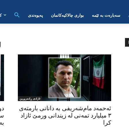
سەبارەت بە ئێمە
بواری چالاکیەکانمان
پەیوەندی
ک
:
ئازادی ڕادەربڕین
ئەحمەد مام‌شەریفی بە دانانی بارمتەی
دو
٣ میلیارد تمەنی لە زیندانی ورمێ ئازاد
کرا
بە