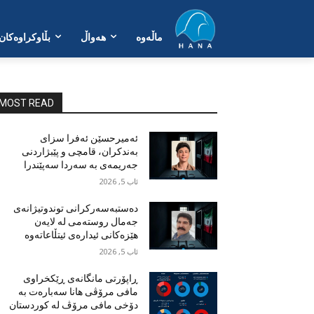
ماڵەوە
هەواڵ
بڵاوکراوەکان
MOST READ
ئەمیرحسێن ئەفرا سزای
بەندکران، قامچی و پێبژاردنی
جەریمەی بە سەردا سەپێندرا
ئاب 5, 2026
دەستبەسەرکرانی توندوتیژانەی
جەمال روستەمی لە لایەن
هێزەکانی ئیدارەی ئیتڵاعاتەوە
ئاب 5, 2026
ڕاپۆرتی مانگانەی ڕێکخراوی
مافی مرۆڤی هانا سەبارەت بە
دۆخی مافی مرۆڤ لە کوردستان