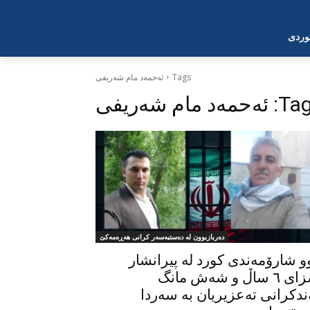
وردی
Tags
ئەحمەد مام شەریفی
Tag
ئەحمەد مام شەریفی
دەربازبوون لە دەستبەسەر کرانی هەڕەمەکێ
و شارۆمەندی کورد لە پیرانشار
سزای ٦ ساڵ و شەش مانگ
ندکرانی تەعزیریان بە سەردا