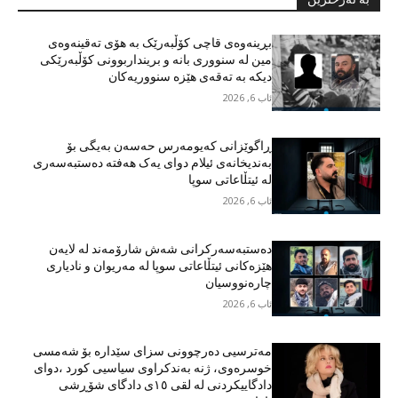
بڕینەوەی قاچی کۆڵبەرێک بە هۆی تەقینەوەی
مین لە سنووری بانە و برینداربوونی کۆڵبەرێکی
دیکە بە تەقەی هێزە سنووریەکان
ئاب 6, 2026
ڕاگوێزانی کەیومەرس حەسەن بەیگی بۆ
بەندیخانەی ئیلام دوای یەک هەفتە دەستبەسەری
لە ئیتڵاعاتی سوپا
ئاب 6, 2026
دەستبەسەرکرانی شەش شارۆمەند لە لایەن
هێزەکانی ئیتڵاعاتی سوپا لە مەریوان و نادیاری
چارەنووسیان
ئاب 6, 2026
مەترسیی دەرچوونی سزای سێدارە بۆ شەمسی
خوسرەوی، ژنە بەندکراوی سیاسیی کورد ،دوای
دادگاییکردنی لە لقی ١٥ی دادگای شۆڕشی