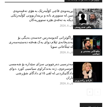
بڕینەوەی قاچی کۆڵبەرێک بە هۆی تەقینەوەی
مین لە سنووری بانە و برینداربوونی کۆڵبەرێکی
دیکە بە تەقەی هێزە سنووریەکان
ئاب 6, 2026
مافی تەندروستی
ڕاگوێزانی کەیومەرس حەسەن بەیگی بۆ
بەندیخانەی ئیلام دوای یەک هەفتە دەستبەسەری
لە ئیتڵاعاتی سوپا
مافەکانی مەدەنی و
ئاب 6, 2026
سیاسی
مەترسیی دەرچوونی سزای سێدارە بۆ شەمسی
خوسرەوی، ژنە بەندکراوی سیاسیی کورد ،دوای
دادگاییکردنی لە لقی ١٥ی دادگای شۆڕشی
تاران
ئازادی ڕادەربڕین
ئاب 6, 2026
بە نەرخترین