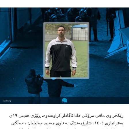
رێکخراوی مافی مرۆڤی هانا ئاگادار کراوەتەوە، ڕۆژی هەینی ١٩ی
بەفرانباری ١٤٠٤، شارۆمەندێک بە ناوی مەجید جەلیلیان ، خەڵکی