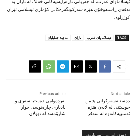
ئیسلاماوای غەرب، لە جەریانی ناڕەزایەتیەکانی خەڵک لە تاران بە
تەقەی ڕاستەوخۆی هێزە سەرکوتگەرەکانی کۆماری ئیسلامی ئێران
کوژراوە.
TAGS
ئیسلاماوای غەرب
تاران
مەجید جەلیلیان
Previous article
Next article
دەستبەسەرکرانی هێمن
بەردەوامی دەستبەسەری و
حوسێنی لە لایەن هێزە
نادیاری چارەنوسی چوار
ئەمنییەکانەوە لە سەقز
شارۆمەند لە دێولان
زۆرتر لەسەر ئەم بابەتە