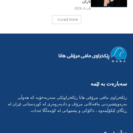
تاران
ئاب 6, 2026
Load more
سەبارەت بە ئێمە
رێکخراوی مافی مرۆڤی هانا رێکخراوێکی سەربەخۆیە کە هەوڵی
بەرەوپێشبردنی مافەکانی مرۆڤ و دادپەروەری لە کوردستانی ئێران لە
ڕێگای لێکۆڵینەوە ، داکۆکی و پشتیوانی لە کۆمەڵگا ئەدات .