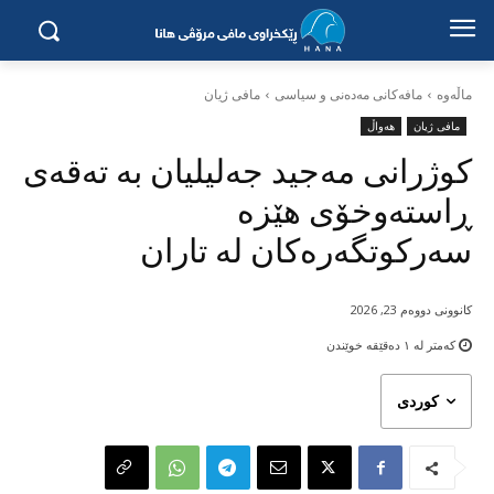
ماڵه‌وه‌
مافەکانی مەدەنی و سیاسی
مافی ژیان
مافی ژیان
هەواڵ
کوژرانی مەجید جەلیلیان بە تەقەی
ڕاستەوخۆی هێزە
سەرکوتگەرەکان لە تاران
کانوونی دووەم 23, 2026
کەمتر لە ١
دەقێقە خوێندن
کوردی