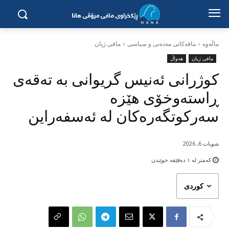
ماڵه‌وه‌
مافەکانی مەدەنی و سیاسی
مافی ژیان
مافی ژیان
هەواڵ
کوژرانی ئەنیس گریوانی بە تەقەی
ڕاستەوخۆی هێزە
سەرکوتگەرەکان لە ئەسفەراین
شوبات 6, 2026
کەمتر لە ١
دەقێقە خوێندن
کوردی