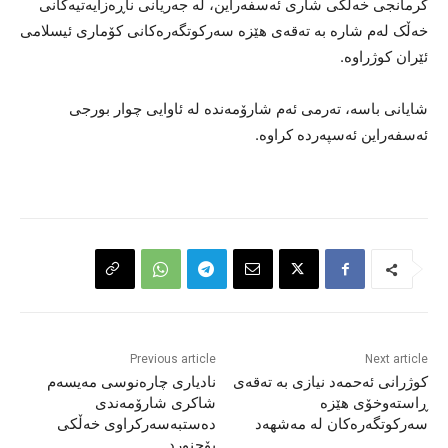
کرمانجی خەڵکی شاری ئەسفەراین، لە جەریانی ناڕەزایەتیەکانی
خەڵک لەم شارە بە تەقەی هێزە سەرکوتگەرەکانی کۆماری ئیسلامی
ئێران کوژراوە.
شایانی باسە، تەرمی ئەم شارۆمەندە لە ئاوایی چوار بورجی
ئەسفەراین ئەسپەردە کراوە.
Previous article
Next article
کوژرانی ئەحمەد نیازی بە تەقەی
نادیاری چارەنوسی مەیسەم
ڕاستەوخۆی هێزە
شاکری شارۆمەندی
سەرکوتگەرەکان لە مەشهەد
دەستبەسەرکراوی خەڵکی
بۆجنورد