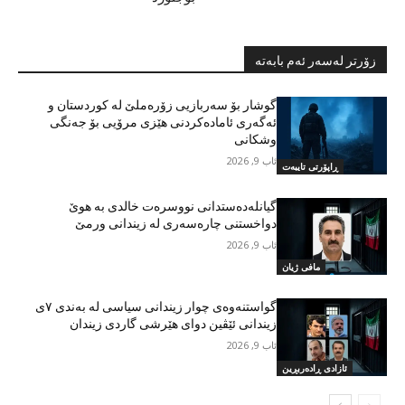
زۆرتر لەسەر ئەم بابەتە
گوشار بۆ سەربازیی زۆرەملێ لە کوردستان و
ئەگەری ئامادەکردنی هێزی مرۆیی بۆ جەنگی
وشکانی
ئاب 9, 2026
ڕاپۆرتی تایبەت
گیانلەدەستدانی نووسرەت خالدی بە هوێ
دواخستنی چارەسەری لە زیندانی ورمێ
ئاب 9, 2026
مافی ژیان
گواستنەوەی چوار زیندانی سیاسی لە بەندی ٧ی
زیندانی ئێڤین دوای هێرشی گاردی زیندان
ئاب 9, 2026
ئازادی ڕادەربڕین