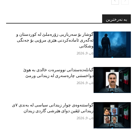
بە نەرخترین
گوشار بۆ سەربازیی زۆرەملێ لە کوردستان و
ئەگەری ئامادەکردنی هێزی مرۆیی بۆ جەنگی
وشکانی
ئاب 9, 2026
گیانلەدەستدانی نووسرەت خالدی بە هوێ
دواخستنی چارەسەری لە زیندانی ورمێ
ئاب 9, 2026
گواستنەوەی چوار زیندانی سیاسی لە بەندی ٧ی
زیندانی ئێڤین دوای هێرشی گاردی زیندان
ئاب 9, 2026