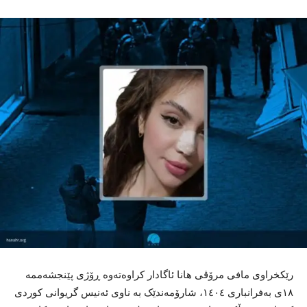
رێکخراوی مافی مرۆڤی هانا ئاگادار کراوەتەوە ڕۆژی پێنجشەممە
١٨ی بەفرانباری ١٤٠٤، شارۆمەندێک بە ناوی ئەنیس گریوانی کوردی