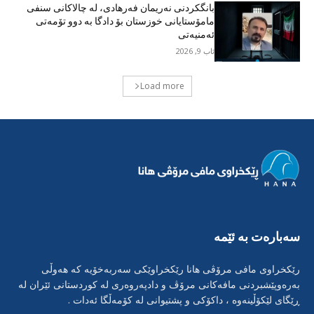
بانگکردنی نەریمان فەرهادی، لە چالاکانی سنفی
مامۆستایانی خوزستان بۆ دادگا بە دوو تۆمەتی
ئەمنیەتی
ئاب 9, 2026
Load more
سەبارەت بە ئێمە
رێکخراوی مافی مرۆڤی هانا رێکخراوێکی سەربەخۆیە کە هەوڵی
بەرەوپێشبردنی مافەکانی مرۆڤ و دادپەروەری لە کوردستانی ئێران لە
ڕێگای لێکۆڵینەوە ، داکۆکی و پشتیوانی لە کۆمەڵگا ئەدات .