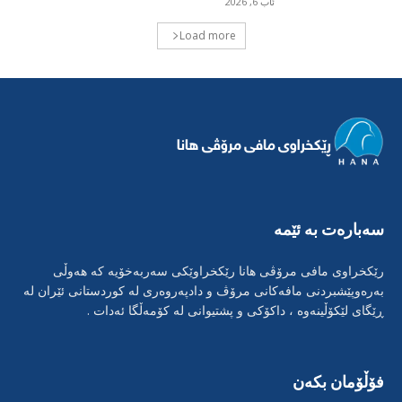
ئاب 6, 2026
Load more
سەبارەت بە ئێمە
رێکخراوی مافی مرۆڤی هانا رێکخراوێکی سەربەخۆیە کە هەوڵی
بەرەوپێشبردنی مافەکانی مرۆڤ و دادپەروەری لە کوردستانی ئێران لە
ڕێگای لێکۆڵینەوە ، داکۆکی و پشتیوانی لە کۆمەڵگا ئەدات .
فۆڵۆمان بکەن