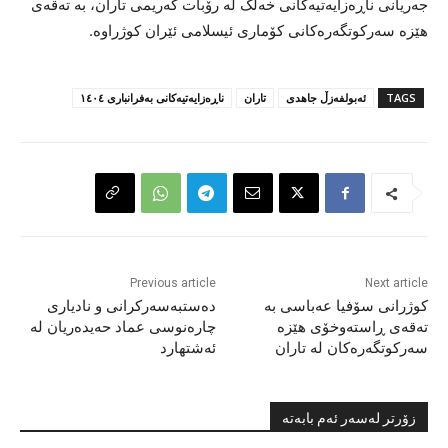
جەریانی ناڕەزایەتیەکانی خەڵک لە رۆبات کەریمی تاران، بە تەقەی
هێزە سەرکوتگەرەکانی کۆماری ئیسلامی ئێران کوژراوە.
TAGS
ئەبولفەزڵ جاهدی
تاران
ناڕەزایەتیەکانی بەفرانباری ١٤٠٤
Previous article
Next article
کوژرانی سۆفیا عەباسی بە
دەستبەسەرکرانی و نادیاری
تەقەی ڕاستەوخۆی هێزە
چارەنوسی عماد حەیدەریان لە
سەرکوتگەرەکان لە تاران
ئەشتهارد
زۆرتر لەسەر ئەم بابەتە