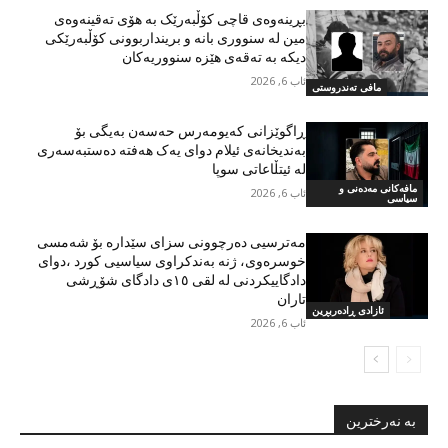
بڕینەوەی قاچی کۆڵبەرێک بە هۆی تەقینەوەی
مین لە سنووری بانە و برینداربوونی کۆڵبەرێکی
دیکە بە تەقەی هێزە سنووریەکان
ئاب 6, 2026
مافی تەندروستی
ڕاگوێزانی کەیومەرس حەسەن بەیگی بۆ
بەندیخانەی ئیلام دوای یەک هەفتە دەستبەسەری
لە ئیتڵاعاتی سوپا
مافەکانی مەدەنی و
ئاب 6, 2026
سیاسی
مەترسیی دەرچوونی سزای سێدارە بۆ شەمسی
خوسرەوی، ژنە بەندکراوی سیاسیی کورد ،دوای
دادگاییکردنی لە لقی ١٥ی دادگای شۆڕشی
تاران
ئازادی ڕادەربڕین
ئاب 6, 2026
بە نەرخترین