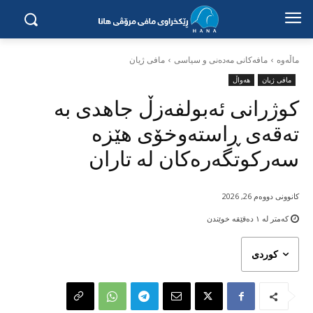
ماڵه‌وه‌
مافەکانی مەدەنی و سیاسی
مافی ژیان
مافی ژیان
هەواڵ
کوژرانی ئەبولفەزڵ جاهدی بە
تەقەی ڕاستەوخۆی هێزە
سەرکوتگەرەکان لە تاران
کانوونی دووەم 26, 2026
کەمتر لە ١
دەقێقە خوێندن
کوردی