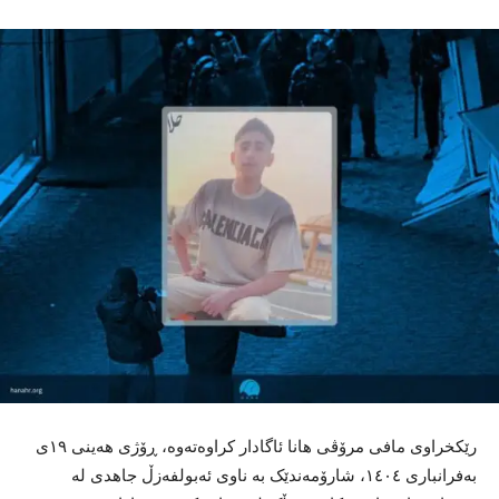
رێکخراوی مافی مرۆڤی هانا ئاگادار کراوەتەوە، ڕۆژی هەینی ١٩ی
بەفرانباری ١٤٠٤، شارۆمەندێک بە ناوی ئەبولفەزڵ جاهدی لە