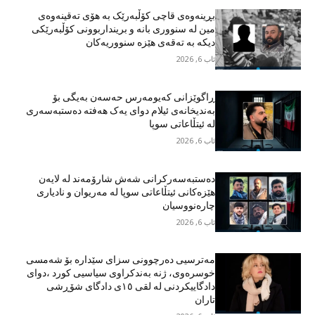
بڕینەوەی قاچی کۆڵبەرێک بە هۆی تەقینەوەی
مین لە سنووری بانە و برینداربوونی کۆڵبەرێکی
دیکە بە تەقەی هێزە سنووریەکان
ئاب 6, 2026
ڕاگوێزانی کەیومەرس حەسەن بەیگی بۆ
بەندیخانەی ئیلام دوای یەک هەفتە دەستبەسەری
لە ئیتڵاعاتی سوپا
ئاب 6, 2026
دەستبەسەرکرانی شەش شارۆمەند لە لایەن
هێزەکانی ئیتڵاعاتی سوپا لە مەریوان و نادیاری
چارەنووسیان
ئاب 6, 2026
مەترسیی دەرچوونی سزای سێدارە بۆ شەمسی
خوسرەوی، ژنە بەندکراوی سیاسیی کورد ،دوای
دادگاییکردنی لە لقی ١٥ی دادگای شۆڕشی
تاران