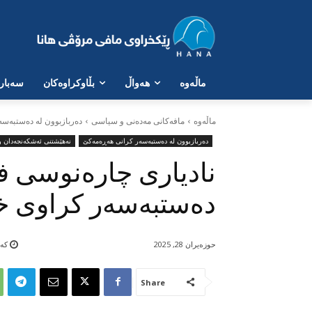
ماڵەوە
هەواڵ
بڵاوکراوەکان
سەبارە
ماڵه‌وه‌
مافەکانی مەدەنی و سیاسی
دەربازبوون لە دەستبەس
دەربازبوون لە دەستبەسەر کرانی هەڕەمەکێ
نەهێشتنی ئەشکەنجەدان و 
نادیاری چارەنوسی ف
دەستبەسەر کراوی خە
حوزه‌یران 28, 2025
کەمت
Share