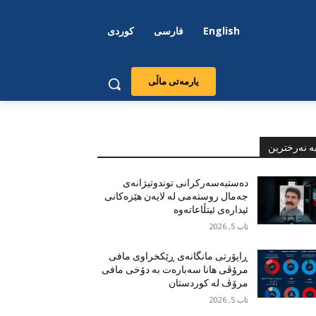
English
فارسی
کوردی
یارمەتی ماڵی
ە نەرخترین
دەستبەسەرکرانی توندوتیژانەی
جەمال روستەمی لە لایەن هێزەکانی
ئیدارەی ئیتڵاعاتەوە
ئاب 5, 2026
ڕاپۆرتی مانگانەی ڕێکخراوی مافی
مرۆڤی هانا سەبارەت بە دۆخی مافی
مرۆڤ لە کوردستان
ئاب 5, 2026