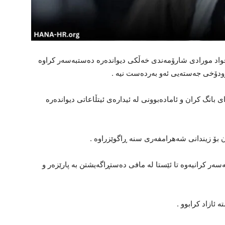
رتی گەیشتوو بە هانا : زیاتر لە ١٠ ڕۆژە فواد مورادی شارۆمەندی خەڵکی دیواندەرە دەستبەسەر کراوە
ارودۆخی جەستەیی ئەو بەردەست نیە .
 ڕۆژی یەکشەممە ٢٥ی جۆزەردانی ١٤٠٤، دوای بانگ کران و ئامادەبوونی لە ئیدارەی ئیتڵاعاتی دیواندەرە
ن بۆ زیندانی شەهرامفەری سنە ڕاگوێزراوە .
ەر کرانیەوە تا ئێستا لە مافی دەستڕاگەیشتن بە پارێزەر و
ئازاد کرابوو .