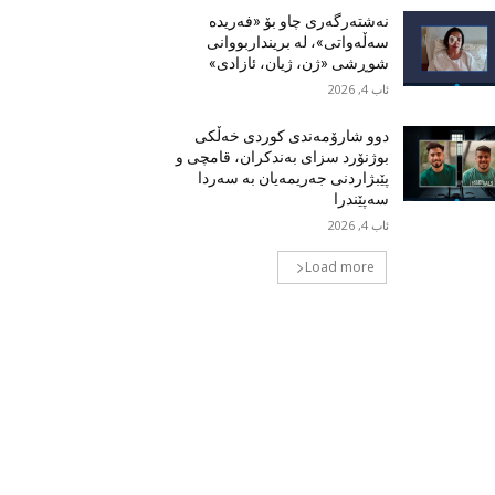
نەشتەرگەری چاو بۆ «فەریدە
سەڵەواتی»، لە برینداربووانی
شوڕشی «ژن، ژیان، ئازادی»
ئاب 4, 2026
دوو شارۆمەندی کوردی خەڵکی
بوژنۆرد سزای بەندکران، قامچی و
پێبژاردنی جەریمەیان بە سەردا
سەپێندرا
ئاب 4, 2026
Load more