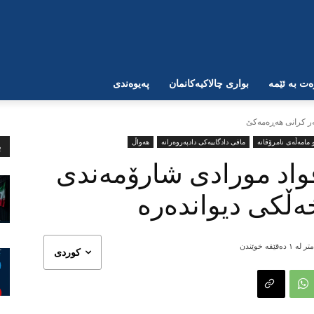
ت بە ئێمە
بواری چالاکیەکانمان
پەیوەندی
ەر کرانی هەڕەمەکێ
مامەڵەی نامرۆڤانە
مافی دادگاییەکی دادپەروەرانە
هەواڵ
ب
واد مورادی شارۆمەندی
ڵکی دیواندەرە
ر لە ١
دەقێقە خوێندن
کوردی