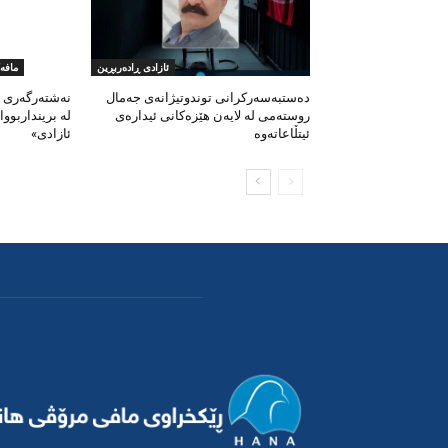
ئازادی ڕادەربڕین
مافە
دەستبەسەرکرانی توندوتیژانەی جەمال
نەشتەرگەری چ
روستەمی لە لایەن هێزەکانی ئیدارەی
لە برینداربو
ئیتڵاعاتەوە
ئازادی»