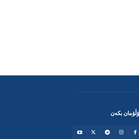
ڵۆمان بکەن