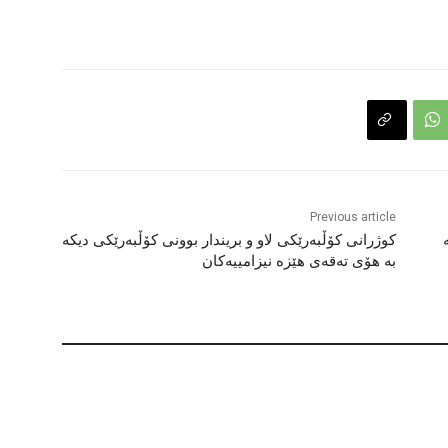
Previous article
کوژرانی کۆڵبەرێکی لاو و بریندار بوونی کۆڵبەرێکی دیکە
بە هۆی تەقەی هێزە نیزامییەکان