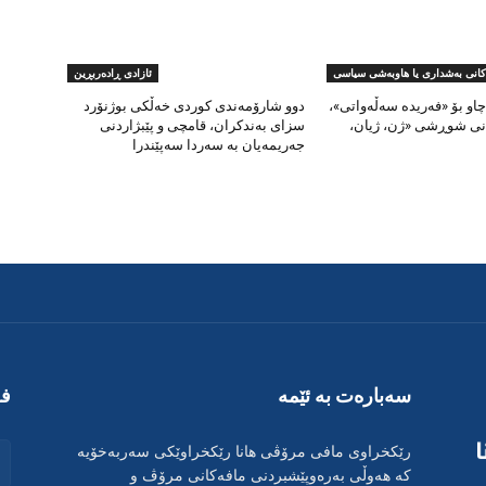
کانی بەشداری یا هاوبەشی سیاسی
ئازادی ڕادەربڕین
او بۆ «فەریدە سەڵەواتی»،
دوو شارۆمەندی کوردی خەڵکی بوژنۆرد
وانی شوڕشی «ژن، ژیان،
سزای بەندکران، قامچی و پێبژاردنی
جەریمەیان بە سەردا سەپێندرا
سەبارەت بە ئێمە
فۆ
رێکخراوی مافی مرۆڤی هانا رێکخراوێکی سەربەخۆیە
کە هەوڵی بەرەوپێشبردنی مافەکانی مرۆڤ و