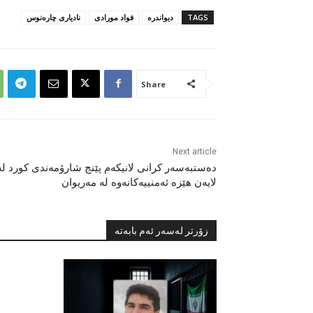
TAGS
دیواندرە
فواد مورادی
نادیاری چارەنوس
Share
Next article
دەستبەسەر کرانی لانیکەم پێنج شارۆمەندی کورد لە
لایەن هێزە ئەمنییەکانەوە لە مەریوان
زۆرتر لەسەر ئەم بابەتە