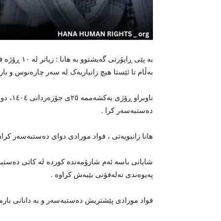
بە پێی ڕاپۆ
بەڵام تا ئێستا هیچ زانیاریەک لە سەر چارەنوس و ب
ناوبراو
دەستبەسەر کرا .
هانا زانیویەتی ، فواد مورادی دوای دەستبەسەر کرا
شایانی باسە ئەم شارۆمەندە کوردە لە کاتی دەستبەس
پەیوەندی تەلەفۆنی بێبەش کراوە .
فواد مورادی پێشتریش دەستبەسەر و بە دانانی بارمتە 