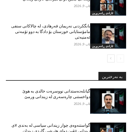
ئاب 9, 2026
ئازادی ڕادەربڕین
بانگکردنی نەریمان فەرهادی، لە چالاکانی سنفی
مامۆستایانی خوزستان بۆ دادگا بە دوو تۆمەتی
ئەمنیەتی
ئاب 9, 2026
ئازادی ڕادەربڕین
بە نەرخترین
گیانلەدەستدانی نووسرەت خالدی بە هوێ
دواخستنی چارەسەری لە زیندانی ورمێ
ئاب 9, 2026
گواستنەوەی چوار زیندانی سیاسی لە بەندی ٧ی
زیندانی ئێڤین دوای هێرشی گاردی زیندان