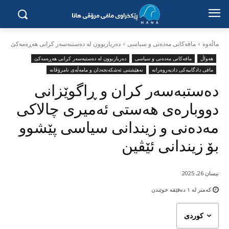
ماڵه‌وه‌
مافەکانی مەدەنی و سیاسی
دەربازبوون لە دەستبەسەر کرانی هەڕەمەکێ
هەواڵ
مافەکانی مەدەنی و سیاسی
دەربازبوون لە دەستبەسەر کرانی هەڕەمەکێ
مافی دادگاییەکی دادپەروەرانە
نەهێشتنی ئەشکەنجەدان و مامەڵەی نامرۆڤانە
دەستبەسەر کران و ڕاگوێزانی
دووبارەی هەستی ئەمیری چالاکی
مەدەنی و زیندانی سیاسی پێشوو
بۆ زیندانی ئێڤین
نیسان 26, 2025
کەمتر لە ١
دەقێقە خوێندن
کوردی