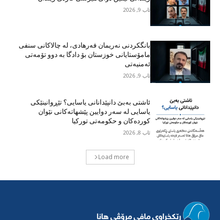
ئاب 9, 2026
بانگکردنی نەریمان فەرهادی، لە چالاکانی سنفی
مامۆستایانی خوزستان بۆ دادگا بە دوو تۆمەتی
ئەمنیەتی
ئاب 9, 2026
ئاشتی بەبێ دانپێدانانی یاسایی؟ تێڕوانینێکی
یاسایی لە سەر دوایین پێشهاتەکانی نێوان
کوردەکان و حکومەتی تورکیا
ئاب 8, 2026
Load more