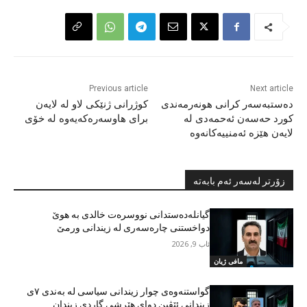
Previous article
Next article
دەستبەسەر کرانی هونەرمەندی
کوژرانی ژنێکی لاو لە لایەن
کورد حەسەن ئەحمەدی لە
برای هاوسەرەکەیەوە لە خۆی
لایەن هێزە ئەمنییەکانەوە
زۆرتر لەسەر ئەم بابەتە
گیانلەدەستدانی نووسرەت خالدی بە هوێ
دواخستنی چارەسەری لە زیندانی ورمێ
ئاب 9, 2026
مافی ژیان
گواستنەوەی چوار زیندانی سیاسی لە بەندی ٧ی
زیندانی ئێڤین دوای هێرشی گاردی زیندان