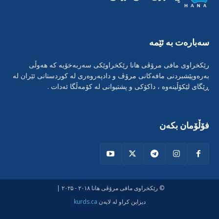
سەبارەت بە ئێمە
رێکخراوی مافی مرۆڤی هانا رێکخراوێکی سەربەخۆیە کە هەوڵی
بەرەوپێشبردنی مافەکانی مرۆڤ و دادپەروەری لە کوردستانی ئێران لە
ڕێگای لێکۆڵینەوە ، داکۆکی و پشتیوانی لە کۆمەڵگا ئەدات .
فۆڵۆمان بکەن
© رێکخراوی مافی مرۆڤی هانا ۲۰۱۸ - ۲۰۲۵ |
دیزاین کراو لە لایەن
kurds.ca