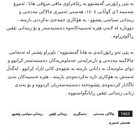
‌بە پێی ڕاپۆرتی گەیشتوو بە رێکخراوی مافی مرۆڤی هانا : ئەمڕۆ
شەممە ٦ی گوڵانی ١٤٠٤، هەستی ئەمیری چالاکی مەدەنی و
زیندانی سیاسی پێشوو ، بە هۆکاری جێبەجێ نەکردنی بارمتە ،
دووبارە لە لایەن هێزە ئەمنییەکانەوە دەستبەسەر و بۆ زیندانی ئێڤین
ڕاگوێزراوە .
بە پێی ئەو ڕاپۆرتانەی بە هانا گەیشتووە ؛ ناوبراو پێشتر لە ئەنجامی
چالاکییە مەدەنی و ناڕەزایەتی جەماوەریەکان دەستبەسەر کرابوو و
دوای ماوەیەک بە دانانی بارمتە بە شێوەی کاتی ئازاد کرابوو . لەگەڵ
ئەمەش بە هۆکاری تازە نەکردنەوەی بارمتە ، هێزە ئەمنییەکان بەبێ
ئاگادار کردنەوەی پێشوەختە دەستبەسەریان کردووە و بۆ بەندی
ژنانی زیندانی ئێڤین ڕایانگواستووە .
TAGS
چالاکی مەدەنی
دەسگیری
زیندانی ئێڤین
زیندانی سیاسی پێشوو
هەستی ئەمیری