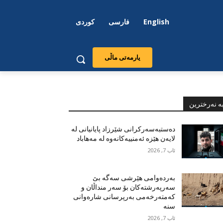
English
فارسی
کوردی
یارمەتی ماڵی
ە نەرخترین
دەستبەسەرکرانی شێرزاد پایانیانی لە
لایەن هێزە ئەمنییەکانەوە لە مەهاباد
ئاب 7, 2026
بەردەوامی هێرشی سەگە بێ
سەرپەرشتەکان بۆ سەر منداڵان و
کەمتەرخەمی بەرپرسانی شارەوانی
سنە
ئاب 7, 2026