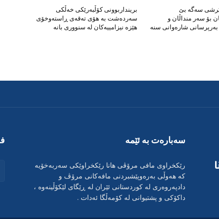
ێرشی سەگە بێ
برینداربوونی کۆڵبەرێکی خەڵکی
 بۆ سەر منداڵان و
سەردەشت بە هۆی تەقەی ڕاستەوخۆی
ەرپرسانی شارەوانی سنە
هێزە نیزامییەکان لە سنووری بانە
سەبارەت بە ئێمە
فۆ
رێکخراوی مافی مرۆڤی هانا رێکخراوێکی سەربەخۆیە
کە هەوڵی بەرەوپێشبردنی مافەکانی مرۆڤ و
دادپەروەری لە کوردستانی ئێران لە ڕێگای لێکۆڵینەوە ،
داکۆکی و پشتیوانی لە کۆمەڵگا ئەدات .