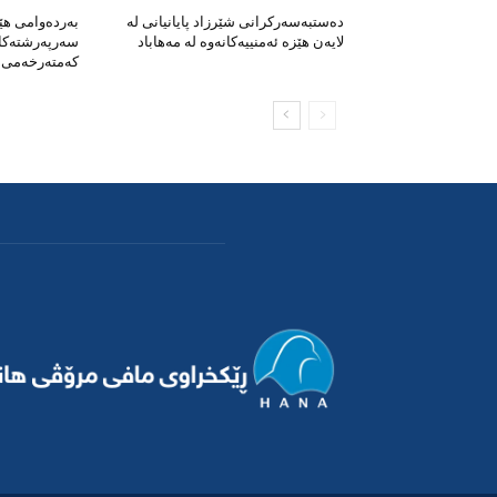
دەستبەسەرکرانی شێرزاد پایانیانی لە
بەردەوامی ه
لایەن هێزە ئەمنییەکانەوە لە مەهاباد
سەرپەرشتەکان
کەمتەرخەمی ب