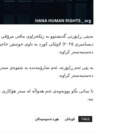
دیسامبری ٢٠٢٥) لاوێکی کورد بە ناوی حوس
دەستبەسەر کراوە.
بە پێی ئەم ڕاپۆرتە، ئەم شارۆمەندە بە شێوەی سەرەڕ
دەستبەسەر کراوە.
تا ساتی بڵاو بوونەوەی ئەم هەواڵە لە سەر هۆکاری 
نیە.
TAGS
ئاودانان
هێزە ئەمنیەتیەکان