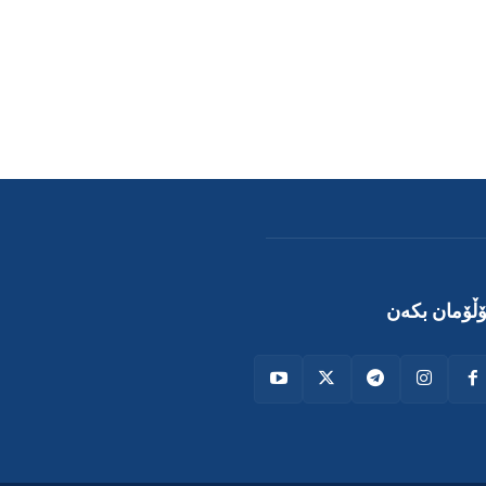
ڵۆمان بکەن