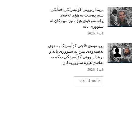
برینداربوونی کۆڵبەرێکی خەڵکی
سەردەشت بە هۆی تەقەی
ڕاستەوخۆی هێزە نیزامییەکان لە
سنووری بانە
ئاب 7, 2026
بڕینەوەی قاچی کۆڵبەرێک بە هۆی
تەقینەوەی مین لە سنووری بانە و
برینداربوونی کۆڵبەرێکی دیکە بە
تەقەی هێزە سنووریەکان
ئاب 6, 2026
Load more