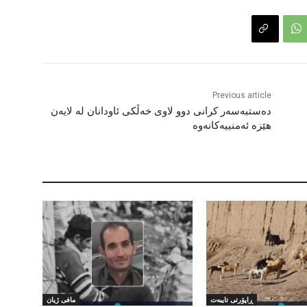
Previous article
دەستبەسەر کرانی دوو لاوی خەڵکی ئاودانان لە لایەن
هێزە ئەمنییەکانەوە
ڕاپۆرتی تایبەت
مافی ژیان