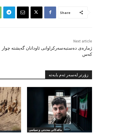
Share
Next article
ژمارەی دەستبەسەرکراوانی ئاودانان گەیشتە چوار
کەس
زۆرتر لەسەر ئەم بابەتە
مافەکانی مەدەنی و سیاسی