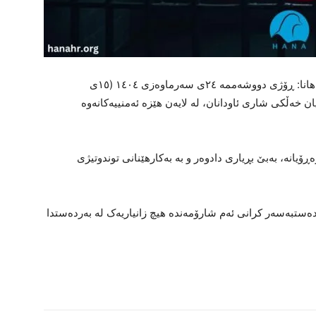
بەپێی ڕاپۆرتی گەیشتوو بە رێکخراوی مافی مرۆڤی هانا: ڕۆژی دووشەممە ٢٤ی سەرماوەزی ١٤٠٤ (١٥ی
ێن حاجیان خەڵکی شاری ئاودانان، لە لایەن هێزە ئەمنییەکانەوە
ۆیانە، بەبێ بڕیاری دادوەر و بە بەکارهێنانی توندوتیژی
دەستبەسەر کرانی ئەم شارۆمەندە هیچ زانیاریەک لە بەردەستدا