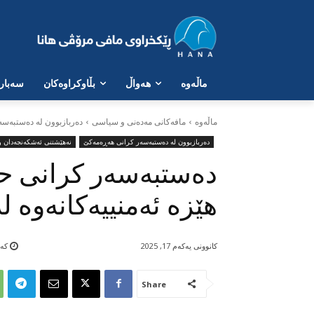
ماڵەوە
هەواڵ
بڵاوکراوەکان
سەبارە
ماڵه‌وه‌
مافەکانی مەدەنی و سیاسی
دەربازبوون لە دەستبەس
دەربازبوون لە دەستبەسەر کرانی هەڕەمەکێ
نەهێشتنی ئەشکەنجەدان و 
دەستبەسەر کرانی حو
هێزە ئەمنییەکانەوە لە
کانوونی یەکەم 17, 2025
کەمت
Share