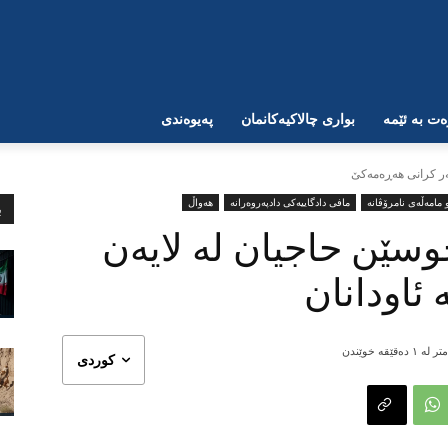
ت بە ئێمە
بواری چالاکیەکانمان
پەیوەندی
ەر کرانی هەڕەمەکێ
مامەڵەی نامرۆڤانە
مافی دادگاییەکی دادپەروەرانە
هەواڵ
ب
سێن حاجیان لە لایەن
 ئاودانان
ر لە ١
دەقێقە خوێندن
کوردی