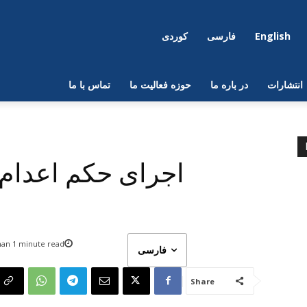
English
فارسی
کوردی
انتشارات
در بارە ما
حوزه فعالیت ما
تماس با ما
اجرای حکم اعدام 
han 1
minute read
فارسی
Share