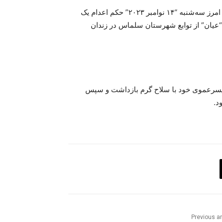
بنا به گزارش‌های رسیده به سازمان حقوق بشری هانا؛‌ سحرگاه امرز سه‌شنبه “١۴ نوامبر ۲۰۲۳” حکم اعدام یک
ی “عیان” از توابع شهرستان سلماس در زندان
ل پسرعموی خود با سلاح گرم بازداشت و سپس
د.
Previous ar