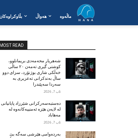
ماڵەوە
هەواڵ
بڵاوکراوەکان
MOST READ
شەهریار محەمەدی بریمانلوو،
کوشتی گیری تەمەن ٢٠ ساڵی
خەڵکی شاری بوژنۆرد، سزای دوو
ساڵ بەندکرانی تەعزیری بە
سەردا سەپێندرا
ئاب 7, 2026
دەستبەسەرکرانی شێرزاد پایانیانی
لە لایەن هێزە ئەمنییەکانەوە لە
مەهاباد
ئاب 7, 2026
بەردەوامی هێرشی سەگە بێ