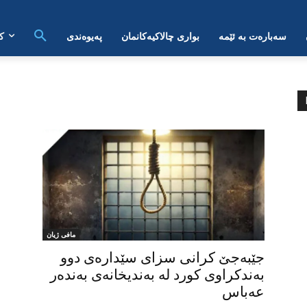
سەبارەت بە ئێمە
بواری چالاکیەکانمان
پەیوەندی
ک
مافی ژیان
جێبەجێ کرانی سزای سێدارەی دوو
بەندکراوی کورد لە بەندیخانەی بەندەر
عەباس