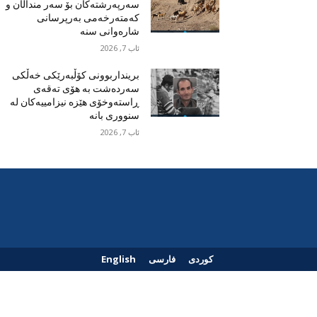
سەرپەرشتەکان بۆ سەر منداڵان و
کەمتەرخەمی بەرپرسانی
شارەوانی سنە
ئاب 7, 2026
برینداربوونی کۆڵبەرێکی خەڵکی
سەردەشت بە هۆی تەقەی
ڕاستەوخۆی هێزە نیزامییەکان لە
سنووری بانە
ئاب 7, 2026
کوردی
فارسی
English