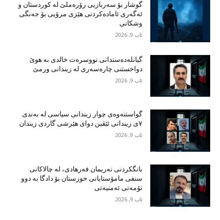
گوشار بۆ سەربازیی زۆرەملێ لە کوردستان و
ئەگەری ئامادەکردنی هێزی مرۆیی بۆ جەنگی
وشکانی
ئاب 9, 2026
گیانلەدەستدانی نووسرەت خالدی بە هوێ
دواخستنی چارەسەری لە زیندانی ورمێ
ئاب 9, 2026
گواستنەوەی چوار زیندانی سیاسی لە بەندی
٧ی زیندانی ئێڤین دوای هێرشی گاردی زیندان
ئاب 9, 2026
بانگکردنی نەریمان فەرهادی، لە چالاکانی
سنفی مامۆستایانی خوزستان بۆ دادگا بە دوو
تۆمەتی ئەمنیەتی
ئاب 9, 2026