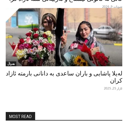
شوبات 9, 2026
هەواڵ
لەیلا پاشایی و باران ساعدی بە دانانی بارمتە ئازاد
کران
ئازار 25, 2025
MOST READ