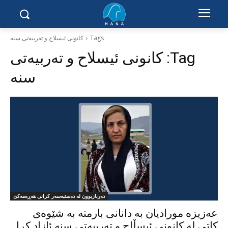
Tags
کانونی ئیسلاح و تەربیەتی سنه
Tag:
کانونی ئیسلاح و تەربیەتی
سنه
دەربازبوون لە دەستبەسەر کرانی هەڕەمەکێ
عەزیزە مورادیان بە دانانی بارمتە بە شێوەی
کاتی لە کانونی ئیسڵاح و تەربیەتی سنە ئازاد کرا