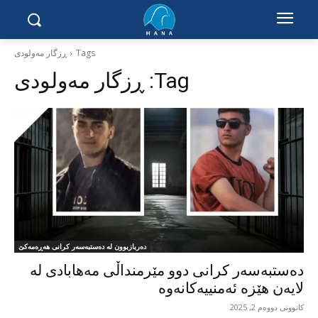
Tags
ڕزگار مەولودی
Tag:
ڕزگار مەولودی
دەربازبوون لە دەستبەسەر کرانی هەڕەمەکێ
دەستبەسەر کرانی دوو مێرمنداڵی مەهابادی لە
لایەن هێزە ئەمنییەکانەوە
کانوونی دووەم 2, 2025