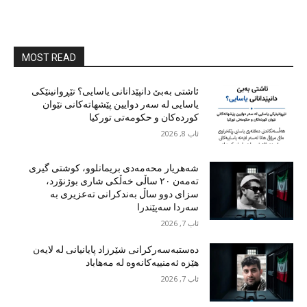
MOST READ
ئاشتی بەبێ دانپێدانانی یاسایی؟ تێڕوانینێکی
یاسایی لە سەر دوایین پێشهاتەکانی نێوان
کوردەکان و حکومەتی تورکیا
ئاب 8, 2026
شەهریار محەمەدی بریمانلوو، کوشتی گیری
تەمەن ٢٠ ساڵی خەڵکی شاری بوژنۆرد،
سزای دوو ساڵ بەندکرانی تەعزیری بە
سەردا سەپێندرا
ئاب 7, 2026
دەستبەسەرکرانی شێرزاد پایانیانی لە لایەن
هێزە ئەمنییەکانەوە لە مەهاباد
ئاب 7, 2026